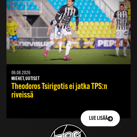
06.08.2026
MIEHET, UUTISET
Theodoros Tsirigotis ei jatka TPS:n
riveissä
LUE LISÄÄ