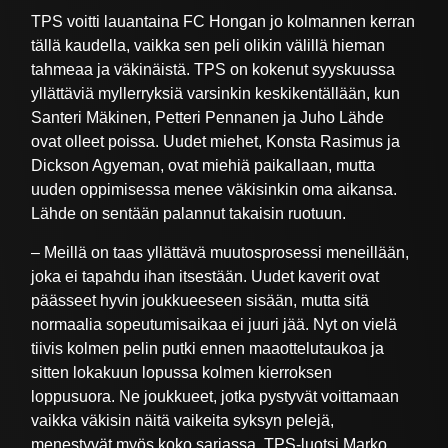
TPS voitti lauantaina FC Hongan jo kolmannen kerran
tällä kaudella, vaikka sen peli olikin välillä hieman
tahmeaa ja väkinäistä. TPS on kokenut syyskuussa
yllättäviä myllerryksiä varsinkin keskikentällään, kun
Santeri Mäkinen, Petteri Pennanen ja Juho Lähde
ovat olleet poissa. Uudet miehet, Konsta Rasimus ja
Dickson Agyeman, ovat miehiä paikallaan, mutta
uuden oppimisessa menee väkisinkin oma aikansa.
Lähde on sentään palannut takaisin ruotuun.
– Meillä on taas yllättävä muutosprosessi meneillään,
joka ei tapahdu ihan itsestään. Uudet kaverit ovat
päässeet hyvin joukkueeseen sisään, mutta sitä
normaalia sopeutumisaikaa ei juuri jää. Nyt on vielä
tiivis kolmen pelin putki ennen maaottelutaukoa ja
sitten lokakuun lopussa kolmen kierroksen
loppusuora. Ne joukkueet, jotka pystyvät voittamaan
vaikka väkisin näitä vaikeita syksyn pelejä,
menestyvät myös koko sarjassa, TPS-luotsi Marko