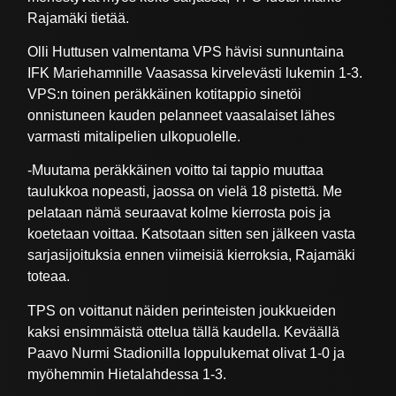
Rajamäki tietää.
Olli Huttusen valmentama VPS hävisi sunnuntaina
IFK Mariehamnille Vaasassa kirvelevästi lukemin 1-3.
VPS:n toinen peräkkäinen kotitappio sinetöi
onnistuneen kauden pelanneet vaasalaiset lähes
varmasti mitalipelien ulkopuolelle.
-Muutama peräkkäinen voitto tai tappio muuttaa
taulukkoa nopeasti, jaossa on vielä 18 pistettä. Me
pelataan nämä seuraavat kolme kierrosta pois ja
koetetaan voittaa. Katsotaan sitten sen jälkeen vasta
sarjasijoituksia ennen viimeisiä kierroksia, Rajamäki
toteaa.
TPS on voittanut näiden perinteisten joukkueiden
kaksi ensimmäistä ottelua tällä kaudella. Keväällä
Paavo Nurmi Stadionilla loppulukemat olivat 1-0 ja
myöhemmin Hietalahdessa 1-3.