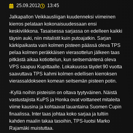
25.09.2012
13:45
Jalkapallon Veikkausliigan kuudenneksi viimeinen
kierros pelataan kokonaisuudessaan ensi
keskiviikkona. Tasaisessa sarjassa on edelleen kaikki
täysin auki, niin mitalistit kuin putoajatkin. Sarjan
kärkipaikasta vain kolmen pisteen päässä oleva TPS
pelaa kolmen peräkkäisen vierasottelun jälkeen taas
pitkästä aikaa kotiottelun, kun seitsemäntenä oleva
VPS saapuu Kupittaalle. Lokakuussa täydet 90 vuotta
saavuttava TPS kahmi kolmen edellisen kierroksen
vierassaldokseen komean seitsemän pisteen potin.
-Kyllä noihin pisteisiin on oltava tyytyväinen. Näistä
vastustajista KuPS ja Honka ovat voittaneet mitaleita
viime kausina ja kohtaavat lauantaina Suomen Cupin
finaalissa. Inter taas johtaa koko sarjaa ja tultiin
kahden maalin takaa tasoihin, TPS-luotsi Marko
Rajamäki muistuttaa.