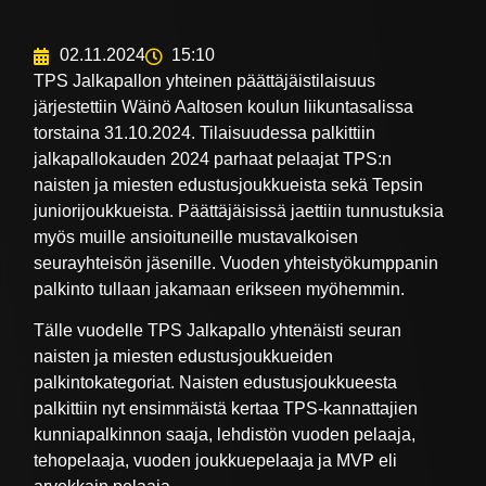
02.11.2024
15:10
TPS Jalkapallon yhteinen päättäjäistilaisuus
järjestettiin Wäinö Aaltosen koulun liikuntasalissa
torstaina 31.10.2024. Tilaisuudessa palkittiin
jalkapallokauden 2024 parhaat pelaajat TPS:n
naisten ja miesten edustusjoukkueista sekä Tepsin
juniorijoukkueista. Päättäjäisissä jaettiin tunnustuksia
myös muille ansioituneille mustavalkoisen
seurayhteisön jäsenille. Vuoden yhteistyökumppanin
palkinto tullaan jakamaan erikseen myöhemmin.
Tälle vuodelle TPS Jalkapallo yhtenäisti seuran
naisten ja miesten edustusjoukkueiden
palkintokategoriat. Naisten edustusjoukkueesta
palkittiin nyt ensimmäistä kertaa TPS-kannattajien
kunniapalkinnon saaja, lehdistön vuoden pelaaja,
tehopelaaja, vuoden joukkuepelaaja ja MVP eli