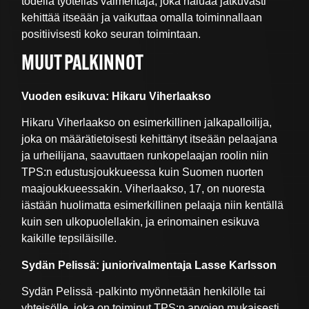
todella työteliäs valmentaja, joka haluaa jatkuvasti
kehittää itseään ja vaikuttaa omalla toiminnallaan
positiivisesti koko seuran toimintaan.
MUUT PALKINNOT
Vuoden esikuva: Hikaru Viherlaakso
Hikaru Viherlaakso on esimerkillinen jalkapalloilija,
joka on määrätietoisesti kehittänyt itseään pelaajana
ja urheilijana, saavuttaen runkopelaajan roolin niin
TPS:n edustusjoukkueessa kuin Suomen nuorten
maajoukkueessakin. Viherlaakso, 17, on nuoresta
iästään huolimatta esimerkillinen pelaaja niin kentällä
kuin sen ulkopuolellakin, ja erinomainen esikuva
kaikille tepsiläisille.
Sydän Pelissä: juniorivalmentaja Lasse Karlsson
Sydän Pelissä -palkinto myönnetään henkilölle tai
yhteisölle, joka on toiminut TPS:n arvojen mukaisesti