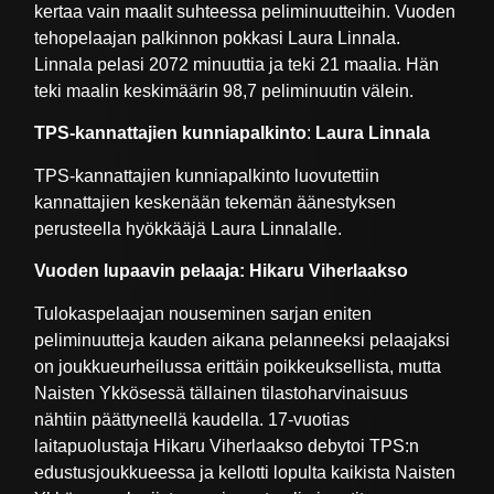
kertaa vain maalit suhteessa peliminuutteihin. Vuoden
tehopelaajan palkinnon pokkasi Laura Linnala.
Linnala pelasi 2072 minuuttia ja teki 21 maalia. Hän
teki maalin keskimäärin 98,7 peliminuutin välein.
TPS-kannattajien kunniapalkinto
:
Laura Linnala
TPS-kannattajien kunniapalkinto luovutettiin
kannattajien keskenään tekemän äänestyksen
perusteella hyökkääjä Laura Linnalalle.
Vuoden lupaavin pelaaja: Hikaru Viherlaakso
Tulokaspelaajan nouseminen sarjan eniten
peliminuutteja kauden aikana pelanneeksi pelaajaksi
on joukkueurheilussa erittäin poikkeuksellista, mutta
Naisten Ykkösessä tällainen tilastoharvinaisuus
nähtiin päättyneellä kaudella. 17-vuotias
laitapuolustaja Hikaru Viherlaakso debytoi TPS:n
edustusjoukkueessa ja kellotti lopulta kaikista Naisten