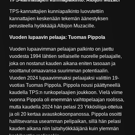
TPS-kannattajien kunniapalkinto luovutettiin
kannattajien keskenään tekemän äänestyksen
perusteella hyökkääjä Albijon Muzacille.
Vuoden lupaavin pelaaja: Tuomas Pippola
Vuoden lupaavimman pelaajan palkinto on jaettu
vuodesta 1994 lähtien sellaiselle nuorelle pelaajalle,
joka on nostanut kauden aikana eniten tasoaan ja
osoittanut omaavansa suurimman potentiaalin.
Vuoden 2024 lupaavimmaksi pelaajaksi valittiin 19-
vuotias Tuomas Pippola. Pippola nousi päättyneellä
kaudella TPS:n runkopelaajien joukkoon. Vielä viime
vuonna Pippola oli enemmän vaihtopelaajan roolissa,
mutta kaudella 2024 hän pelasi 23 Ykkösliiga-ottelua
ja oli 20 kertaa avauskokoonpanossa. Pippola osoitti
hallitsevansa useamman pelipaikan, sillä hän pelasi
kauden aikana niin laitahyökkääjänä kuin ylemmän