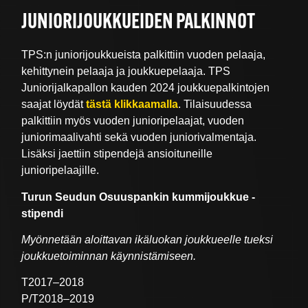
JUNIORIJOUKKUEIDEN PALKINNOT
TPS:n juniorijoukkueista palkittiin vuoden pelaaja,
kehittynein pelaaja ja joukkuepelaaja. TPS
Juniorijalkapallon kauden 2024 joukkuepalkintojen
saajat löydät
tästä klikkaamalla
. Tilaisuudessa
palkittiin myös vuoden junioripelaajat, vuoden
juniorimaalivahti sekä vuoden juniorivalmentaja.
Lisäksi jaettiin stipendejä ansioituneille
junioripelaajille.
Turun Seudun Osuuspankin kummijoukkue -
stipendi
Myönnetään aloittavan ikäluokan joukkueelle
tueksi
joukkuetoiminnan käynnistämiseen.
T2017–2018
P/T2018–2019