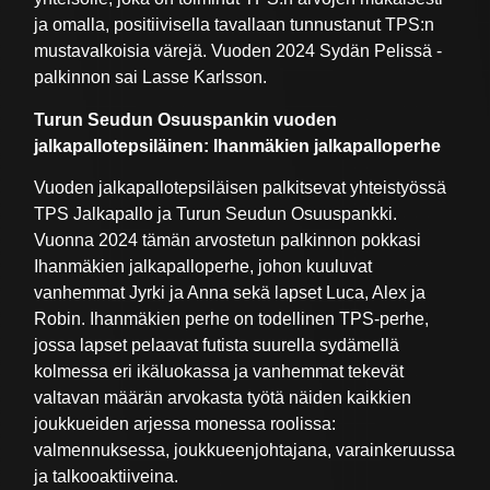
ja omalla, positiivisella tavallaan tunnustanut TPS:n
mustavalkoisia värejä. Vuoden 2024 Sydän Pelissä -
palkinnon sai Lasse Karlsson.
Turun Seudun Osuuspankin vuoden
jalkapallotepsiläinen: Ihanmäkien jalkapalloperhe
Vuoden jalkapallotepsiläisen palkitsevat yhteistyössä
TPS Jalkapallo ja Turun Seudun Osuuspankki.
Vuonna 2024 tämän arvostetun palkinnon pokkasi
Ihanmäkien jalkapalloperhe, johon kuuluvat
vanhemmat Jyrki ja Anna sekä lapset Luca, Alex ja
Robin. Ihanmäkien perhe on todellinen TPS-perhe,
jossa lapset pelaavat futista suurella sydämellä
kolmessa eri ikäluokassa ja vanhemmat tekevät
valtavan määrän arvokasta työtä näiden kaikkien
joukkueiden arjessa monessa roolissa:
valmennuksessa, joukkueenjohtajana, varainkeruussa
ja talkooaktiiveina.