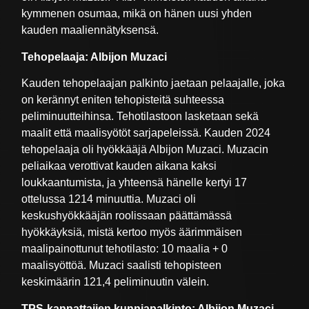
kymmenen osumaa, mikä on hänen uusi yhden
kauden maaliennätyksensä.
Tehopelaaja: Albijon Muzaci
Kauden tehopelaajan palkinto jaetaan pelaajalle, joka
on kerännyt eniten tehopisteitä suhteessa
peliminuutteihinsa. Tehotilastoon lasketaan sekä
maalit että maalisyötöt sarjapeleissä. Kauden 2024
tehopelaaja oli hyökkääjä Albijon Muzaci. Muzacin
peliaikaa verottivat kauden aikana kaksi
loukkaantumista, ja yhteensä hänelle kertyi 17
ottelussa 1214 minuuttia. Muzaci oli
keskushyökkääjän roolissaan päättämässä
hyökkäyksiä, mistä kertoo myös äärimmäisen
maalipainottunut tehotilasto: 10 maalia + 0
maalisyöttöä. Muzaci saalisti tehopisteen
keskimäärin 121,4 peliminuutin välein.
TPS-kannattajien kunniapalkinto: Albijon Muzaci