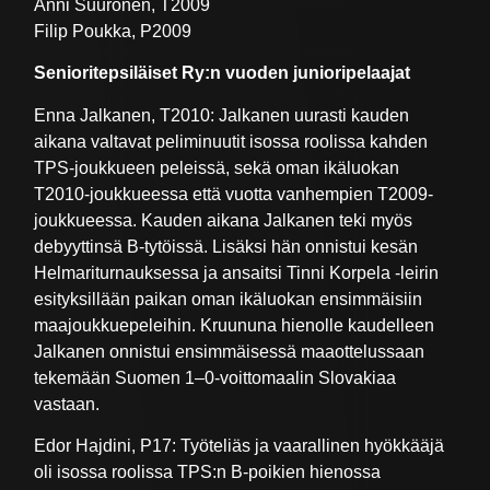
Anni Suuronen, T2009
Filip Poukka, P2009
Senioritepsiläiset Ry:n vuoden junioripelaajat
Enna Jalkanen, T2010: Jalkanen uurasti kauden
aikana valtavat peliminuutit isossa roolissa kahden
TPS-joukkueen peleissä, sekä oman ikäluokan
T2010-joukkueessa että vuotta vanhempien T2009-
joukkueessa. Kauden aikana Jalkanen teki myös
debyyttinsä B-tytöissä. Lisäksi hän onnistui kesän
Helmariturnauksessa ja ansaitsi Tinni Korpela -leirin
esityksillään paikan oman ikäluokan ensimmäisiin
maajoukkuepeleihin. Kruununa hienolle kaudelleen
Jalkanen onnistui ensimmäisessä maaottelussaan
tekemään Suomen 1–0-voittomaalin Slovakiaa
vastaan.
Edor Hajdini, P17: Työteliäs ja vaarallinen hyökkääjä
oli isossa roolissa TPS:n B-poikien hienossa