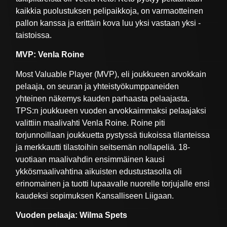
kaikkia puolustuksen pelipaikkoja, on varmaotteinen
pallon kanssa ja erittäin kova luu yksi vastaan yksi -
taistoissa.
MVP: Venla Roine
Most Valuable Player (MVP), eli joukkueen arvokkain
pelaaja, on seuran ja yhteistyökumppaneiden
yhteinen näkemys kauden parhaasta pelaajasta.
TPS:n joukkueen vuoden arvokkaimmaksi pelaajaksi
valittiin maalivahti Venla Roine. Roine piti
torjunnoillaan joukkuetta pystyssä tiukoissa tilanteissa
ja merkkautti tilastoihin seitsemän nollapeliä. 18-
vuotiaan maalivahdin ensimmäinen kausi
ykkösmaalivahtina aikuisten edustustasolla oli
erinomainen ja tuotti lupaavalle nuorelle torjujalle ensi
kaudeksi sopimuksen Kansalliseen Liigaan.
Vuoden pelaaja: Wilma Spets