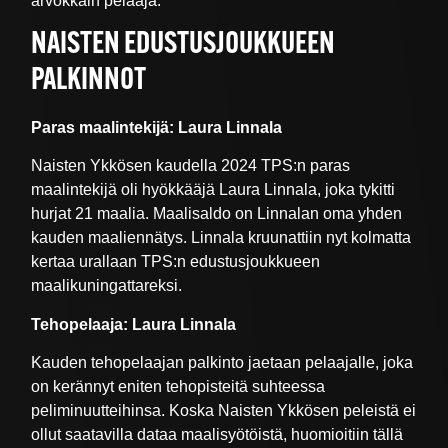
arvokkain pelaaja.
NAISTEN EDUSTUSJOUKKUEEN
PALKINNOT
Paras maalintekijä: Laura Linnala
Naisten Ykkösen kaudella 2024 TPS:n paras
maalintekijä oli hyökkääjä Laura Linnala, joka tykitti
hurjat 21 maalia. Maalisaldo on Linnalan oma yhden
kauden maaliennätys. Linnala kruunattiin nyt kolmatta
kertaa urallaan TPS:n edustusjoukkueen
maalikuningattareksi.
Tehopelaaja: Laura Linnala
Kauden tehopelaajan palkinto jaetaan pelaajalle, joka
on kerännyt eniten tehopisteitä suhteessa
peliminuutteihinsa. Koska Naisten Ykkösen peleistä ei
ollut saatavilla dataa maalisyötöistä, huomioitiin tällä