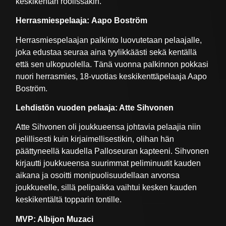
keskikentän roolissakin.
Herrasmiespelaaja: Aapo Boström
Herrasmiespelaajan palkinto luovutetaan pelaajalle,
joka edustaa seuraa aina tyylikkäästi sekä kentällä
että sen ulkopuolella. Tänä vuonna palkinnon pokkasi
nuori herrasmies, 18-vuotias keskikenttäpelaaja Aapo
Boström.
Lehdistön vuoden pelaaja: Atte Sihvonen
Atte Sihvonen oli joukkueensa johtavia pelaajia niin
pelillisesti kuin kirjaimellisestikin, olihan hän
päättyneellä kaudella Palloseuran kapteeni. Sihvonen
kirjautti joukkueensa suurimmat peliminuutit kauden
aikana ja osoitti monipuolisuudellaan arvonsa
joukkueelle, sillä pelipaikka vaihtui kesken kauden
keskikentältä topparin tontille.
MVP: Albijon Muzaci