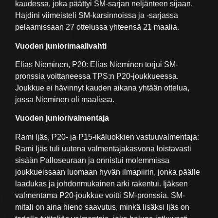
kaudessa, joka päättyi SM-sarjan neljänteen sijaan.
Hajdini viimeisteli SM-karsinnoissa ja -sarjassa
pelaamissaan 27 ottelussa yhteensä 21 maalia.
Vuoden juniorimaalivahti
Elias Nieminen, P20: Elias Nieminen torjui SM-
pronssia voittaneessa TPS:n P20-joukkueessa.
Joukkue ei hävinnyt kauden aikana yhtään ottelua,
jossa Nieminen oli maalissa.
Vuoden juniorivalmentaja
Rami Ijäs, P20- ja P15-ikäluokkien vastuuvalmentaja:
Rami Ijäs tuli uutena valmentajakasvona loistavasti
sisään Palloseuraan ja onnistui molemmissa
joukkueissaan luomaan hyvän ilmapiirin, jonka päälle
laadukas ja johdonmukainen arki rakentui. Ijäksen
valmentama P20-joukkue voitti SM-pronssia. SM-
mitali on aina hieno saavutus, minkä lisäksi Ijäs on