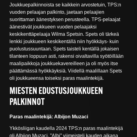
Joukkuepalkinnoista se kaikkein arvostetuin, TPS:n
vuoden pelaajan palkinto, jaetaan pelaajien
suorittaman äänestyksen perusteella. TPS-pelaajat
äänestivät joukkueen vuoden pelaajaksi
keskikenttäpelaaja Wilma Spetsin. Spets oli tärkeä
lenkki joukkueen keskikentällä niin hyökkäys- kuin
puolustussuuntaan. Spets taisteli kentällä jokaisen
tilanteen loppuun asti, rakensi oivaltavilla syötöillään
maalipaikkoja joukkuekavereilleen ja oli myös itse
päättämässä hyökkäyksiä. Viidellä maalillaan Spets
oli joukkueensa toiseksi paras maalintekijä.
MIESTEN EDUSTUSJOUKKUEEN
PALKINNOT
Paras maalintekijä: Albijon Muzaci
Ykkösliigan kaudella 2024 TPS:n paras maalintekijä
oli Albijon Muzaci. ”Albi” viimeisteli kauden aikana