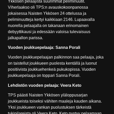
Ykkösen pelaajista suurimmat peliminuutit.
Viherlaakso oli TPS:n avauskokoonpanossa
jokaisessa Naisten Ykkösen 24 ottelussa ja
peliminuutteja kertyi kaikkiaan 2146. Lupaavalla
nuorella pelaajalla on takanaan erinomainen
debyyttikausi ja edessään valoisa tulevaisuus
jalkapallon parissa.
Vuoden joukkuepelaaja: Sanna Porali
Vuoden joukkuepelaajan palkinnon saa pelaaja, joka
on taistellut joukkueen puolesta kentällä ja luonut
positiivista joukkuehenkeä pukukopissa. Vuoden
joukkuepelaaja on toppari Sanna Porali.
Lehdistön vuoden pelaaja: Veera Keto
TPS päästi Naisten Ykkösen yläloppusarjan
joukkueista toiseksi vähiten maaleja kauden aikana.
Yksi joukkueen vankan puolustuksen tärkeistä
tukipilareista oli Veera Keto. Keto pystyy pelaamaan