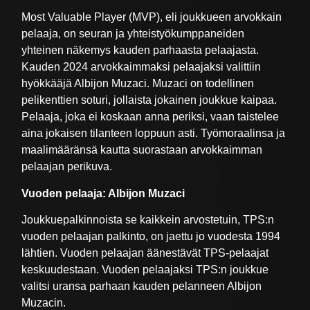
Most Valuable Player (MVP), eli joukkueen arvokkain
pelaaja, on seuran ja yhteistyökumppaneiden
yhteinen näkemys kauden parhaasta pelaajasta.
Kauden 2024 arvokkaimmaksi pelaajaksi valittiin
hyökkääjä Albijon Muzaci. Muzaci on todellinen
pelikenttien soturi, jollaista jokainen joukkue kaipaa.
Pelaaja, joka ei koskaan anna periksi, vaan taistelee
aina jokaisen tilanteen loppuun asti. Työmoraalinsa ja
maalimääränsä kautta suorastaan arvokkaimman
pelaajan perikuva.
Vuoden pelaaja: Albijon Muzaci
Joukkuepalkinnoista se kaikkein arvostetuin, TPS:n
vuoden pelaajan palkinto, on jaettu jo vuodesta 1994
lähtien. Vuoden pelaajan äänestävät TPS-pelaajat
keskuudestaan. Vuoden pelaajaksi TPS:n joukkue
valitsi uransa parhaan kauden pelanneen Albijon
Muzacin.