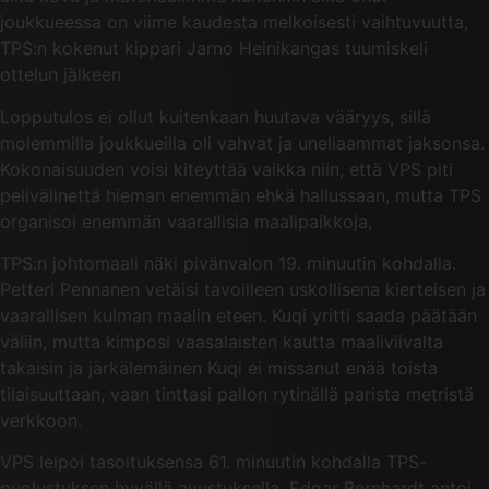
joukkueessa on viime kaudesta melkoisesti vaihtuvuutta,
TPS:n kokenut kippari Jarno Heinikangas tuumiskeli
ottelun jälkeen
Lopputulos ei ollut kuitenkaan huutava vääryys, sillä
molemmilla joukkueilla oli vahvat ja uneliaammat jaksonsa.
Kokonaisuuden voisi kiteyttää vaikka niin, että VPS piti
pelivälinettä hieman enemmän ehkä hallussaan, mutta TPS
organisoi enemmän vaarallisia maalipaikkoja,
TPS:n johtomaali näki pivänvalon 19. minuutin kohdalla.
Petteri Pennanen vetäisi tavoilleen uskollisena kierteisen ja
vaarallisen kulman maalin eteen. Kuqi yritti saada päätään
väliin, mutta kimposi vaasalaisten kautta maaliviivalta
takaisin ja järkälemäinen Kuqi ei missanut enää toista
tilaisuuttaan, vaan tinttasi pallon rytinällä parista metristä
verkkoon.
VPS leipoi tasoituksensa 61. minuutin kohdalla TPS-
puolustuksen hyvällä avustuksella. Edgar Bernhardt antoi