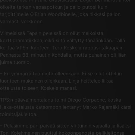
oikelta tarkan vapaapotkun ja pallo putosi kuin
tarjoittimelle O’Brian Woodbinelle, joka nikkasi pallon
varmasti verkkoon.
Viimeisissä Tepsin peleissä on ollut melkoista
korttidramatiikkaa, eikä siltä vältytty tänäänkään. Tällä
kertaa VPS:n kapteeni Tero Koskela rappasi takaapäin
Pennasta 88. minuutin kohdalla, mutta punainen oli liian
julma tuomio.
– En ymmärrä tuomiota olleenkaan. Ei se ollut ottelun
luonteen mukainen ollenkaan. Linja heittelee liikaa
ottelusta toiseen, Koskela manasi.
TPS:n päävalmentajana toimi Diego Corpache, koska
Haka-ottelusta katsomoon lentänyt Marko Rajamäki kärsi
toimitsijakieltoa.
– Pelasimme pari päivää sitten yli tunnin vajaalla ja lisäksi
Toni Kolehmainen puuttui kokoonpanosta pelikieltonsa