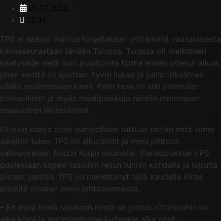
03.07.2011
21:44
TPS ei saanut voittoa toisellakaan yrittämällä vaasalaisesta
kaimaseurastaan tänään Turussa. Turussa oli melkoinen
kaatosade vielä noin puolitoista tuntia ennen ottelun alkua,
joten kenttä oli ajoittain hyvin liukas ja pallo töksähteli
välillä vesimassaan kiinni. Pelin taso oli silti vähintään
kohtuullinen ja myös maalipaikkoja nähtiin molempien
osapuolten järjestäminä.
Ottelun kaava eteni suhteellisen tuttuun tahtiin mitä viime
aikoihin tulee. TPS löi alkutahdit ja meni johtoon
vahvavireisen Njazin Kuqin osumalla. Vierasjoukkue VPS
puolestaan kiipesi tasoihin reilun tunnin kohdalla ja lopulta
pisteet jaettiin. TPS on menettänyt tällä kaudella liikaa
pisteitä oltuaan ensin johtoasemassa.
– En minä tiedä tarkkaan mistä se johtuu. Ottelutahti on
aika kova ja materiaalimme kuitenkin aika ohut