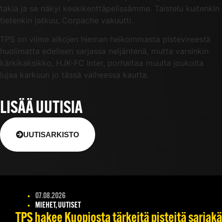
takia ja se näkyi keskikenttäpelissämme. Taistelu kuitenkin
tietenkin jatkuu, Corpache vakuutti.
TPS on viime aikojen hieman heikommasta pistevireestä
huolimatta edelleen sarjassa neljäntenä, mutta varsinkin
kärkikaksikko, HJK-FC Inter, porhaltaa muulta joukolta
lujaa karkuun jo tässä vaiheessa kautta.
LISÄÄ UUTISIA
UUTISARKISTO
07.08.2026
MIEHET, UUTISET
TPS hakee Kuopiosta tärkeitä pisteitä sarjak