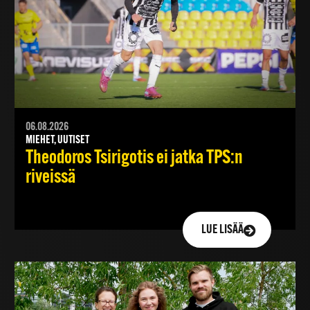
06.08.2026
MIEHET, UUTISET
Theodoros Tsirigotis ei jatka TPS:n
riveissä
LUE LISÄÄ