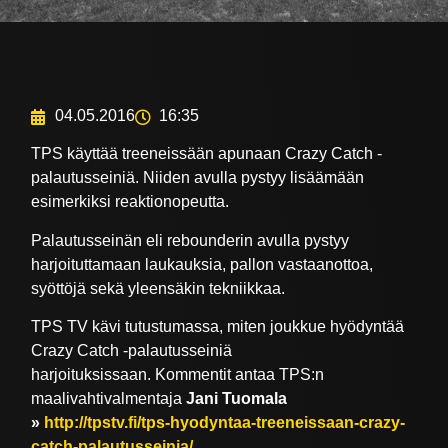
04.05.2016
16:35
TPS käyttää treeneissään apunaan Crazy Catch -
palautusseiniä. Niiden avulla pystyy lisäämään
esimerkiksi reaktionopeutta.
Palautusseinän eli rebounderin avulla pystyy
harjoituttamaan laukauksia, pallon vastaanottoa,
syöttöjä sekä yleensäkin tekniikkaa.
TPS TV kävi tutustumassa, miten joukkue hyödyntää
Crazy Catch -palautusseiniä
harjoituksissaan. Kommentit antaa TPS:n
maalivahtivalmentaja
Jani Tuomala
»
http://tpstv.fi/tps-hyodyntaa-treeneissaan-crazy-
catch-palautusseinia/