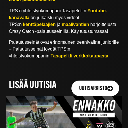
TPS:n yhteistyökumppani Tasapeli.fi:n
Youtube-
kanavalla
on julkaistu myös videot
TPS:n
kenttäpelaajien
ja
maalivahtien
harjoittelusta
Crazy Catch -palautusseinillä. Käy tutustumassa!
Palautusseinät ovat erinomainen treeniväline juniorille
– Palautusseinät löydät TPS:n
yhteistyökumppanin
Tasapeli.fi verkkokaupasta
.
LISÄÄ UUTISIA
UUTISARKISTO