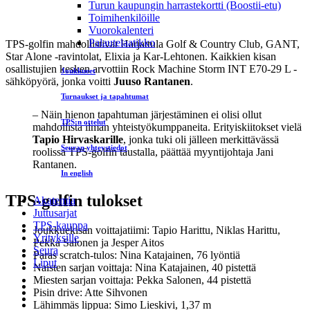
Turun kaupungin harrastekortti (Boostii-etu)
Toimihenkilöille
Vuorokalenteri
Palautelaatikko
TPS-golfin mahdollistivat Harjattula Golf & Country Club, GANT,
Star Alone -ravintolat, Elixia ja Kar-Lehtonen. Kaikkien kisan
osallistujien kesken arvottiin Rock Machine Storm INT E70-29 L -
Joukkueet
sähköpyörä, jonka voitti
Juuso Rantanen
.
Turnaukset ja tapahtumat
– Näin hienon tapahtuman järjestäminen ei olisi ollut
TPS:n ottelut
mahdollista ilman yhteistyökumppaneita. Erityiskiitokset vielä
Tapio Hirvaskarille
, jonka tuki oli jälleen merkittävässä
Seuran yhteystiedot
roolissa TPS-golfin taustalla, päättää myyntijohtaja Jani
Rantanen.
In english
TPS-golfin tulokset
Akatemia
Juttusarjat
TPS-kauppa
Joukkuekisan voittajatiimi: Tapio Harittu, Niklas Harittu,
Yrityksille
Pekka Salonen ja Jesper Aitos
Seura
Paras scratch-tulos: Nina Katajainen, 76 lyöntiä
Liput
Naisten sarjan voittaja: Nina Katajainen, 40 pistettä
Miesten sarjan voittaja: Pekka Salonen, 44 pistettä
Pisin drive: Atte Sihvonen
Lähimmäs lippua: Simo Lieskivi, 1,37 m