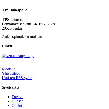
TPS Jalkapallo
TPS-toimisto
Lemminkäisenkatu 14-18 B, 6. krs
20520 Turku
Auki sopimuksen mukaan
Linkit
Medialle
Yhteystiedot
Uutisten RSS-syöte
Sivukartta
Etusivu
Uutiset
Ottelut