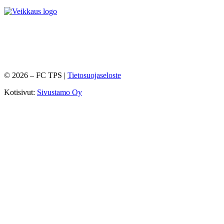
©
2026
– FC TPS |
Tietosuojaseloste
Kotisivut:
Sivustamo Oy