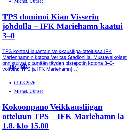
Miehet, Uutiset
TPS dominoi Kian Visserin
johdolla – IFK Mariehamn kaatui
3–0
TPS kohtasi lauantain Veikkausliiga-ottelussa IFK
Marienhamnin kotona Veritas Stadionilla. Mustavalkoiset
onnistuivat pitämään täyden pistepotin kotona 3–0-
LUE LISÄÄ
voitolla. TPS ja IFK Mariehamn[…]
01.08.2026
Miehet, Uutiset
Kokoonpano Veikkausliigan
otteluun TPS – IFK Mariehamn la
1.8. klo 15.00