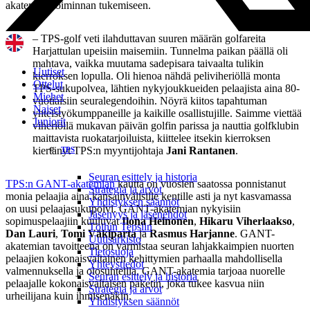
akatemian toiminnan tukemiseen.
– TPS-golf veti ilahduttavan suuren määrän golfareita
Harjattulan upeisiin maisemiin. Tunnelma paikan päällä oli
mahtava, vaikka muutama sadepisara taivaalta tulikin
Uutiset
kierroksen lopulla. Oli hienoa nähdä peliviheriöllä monta
Ottelut
TPS-sukupolvea, lähtien nykyjoukkueiden pelaajista aina 80-
Miehet
vuotiaisiin seuralegendoihin. Nöyrä kiitos tapahtuman
Naiset
yhteistyökumppaneille ja kaikille osallistujille. Saimme viettää
Juniorit
viheriöllä mukavan päivän golfin parissa ja nauttia golfklubin
maittavista ruokatarjoiluista, kiittelee itsekin kierroksen
kiertänyt TPS:n myyntijohtaja
Jani Rantanen
.
TPS
Seuran esittely ja historia
TPS:n GANT-akatemian
kautta on vuosien saatossa ponnistanut
Strategia ja arvot
monia pelaajia aina kansainvälisille kentille asti ja nyt kasvamassa
Yhdistyksen säännöt
on uusi pelaajasukupolvi. GANT-akatemian nykyisiin
Jäsenyys ja jäsenehdot
sopimuspelaajiin kuuluvat
Ilona Heinonen
,
Hikaru Viherlaakso
,
Töihin Tepsiin
Dan Lauri
,
Tomi Väkiparta
ja
Rasmus Harjanne
. GANT-
Uutisarkisto
akatemian tavoitteena on varmistaa seuran lahjakkaimpien nuorten
Tietosuoja
pelaajien kokonaisvaltainen kehittymien parhaalla mahdollisella
Yhteystiedot
valmennuksella ja olosuhteilla. GANT-akatemia tarjoaa nuorelle
Seuran esittely ja historia
pelaajalle kokonaisvaltaisen paketin, joka tukee kasvua niin
Strategia ja arvot
urheilijana kuin ihmisenäkin.
Yhdistyksen säännöt