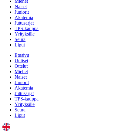
Miehet
Naiset
Juniorit
Akatemia
Juttusarjat
TPS-kauppa
Yrityksille
Seura
Liput
Etusivu
Uutiset
Ottelut
Miehet
Naiset
Juniorit
Akatemia
Juttusarjat
TPS-kauppa
Yrityksille
Seura
Liput