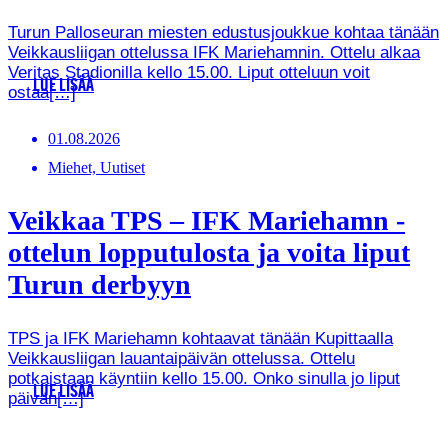
Turun Palloseuran miesten edustusjoukkue kohtaa tänään
Veikkausliigan ottelussa IFK Mariehamnin. Ottelu alkaa
Veritas Stadionilla kello 15.00. Liput otteluun voit
LUE LISÄÄ
ostaa[…]
01.08.2026
Miehet, Uutiset
Veikkaa TPS – IFK Mariehamn -
ottelun lopputulosta ja voita liput
Turun derbyyn
TPS ja IFK Mariehamn kohtaavat tänään Kupittaalla
Veikkausliigan lauantaipäivän ottelussa. Ottelu
potkaistaan käyntiin kello 15.00. Onko sinulla jo liput
LUE LISÄÄ
päivän[…]