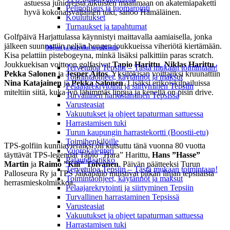
astuessa junioreista aikuisten maailmaan on akatemiapaketti
Pelinohjaus ja tuomarointi
hyvä kokonaisvaltainen tuki, sanoo Hämäläinen.
Koulutukset
Turnaukset ja tapahtumat
Golfpäivä Harjattulassa käynnistyi maittavalla aamiaisella, jonka
jälkeen suunnattiin neljän hengen joukkueissa viheriötä kiertämään.
Ohjeet ja palvelut tepsiläisille
Kisa pelattiin pistebogeyna, minkä lisäksi palkittiin paras scratch.
Joukkuekisan voittoon golfasivat
Tapio Harittu
,
Niklas Harittu
,
Tervetuloa Tepsiin – Tästä mukaan toimintaan!
Pekka Salonen
ja
Jesper Aitos
. Yksilökisan voittajiksi kruunattiin
Toimintaohjeet, käytännöt ja maksut
Nina Katajainen
ja
Pekka Salonen
. Lisäksi erikoiskilpailuissa
Pelaajarekrytointi ja siirtyminen Tepsiin
miteltiin siitä, kuka lyö lähimmäs lippua ja kenellä on pisin drive.
Turvallinen harrastaminen Tepsissä
Varusteasiat
Vakuutukset ja ohjeet tapaturman sattuessa
Voittotunnelmissa Jesper Aitos, Niklas Harittu, Pekka
Harrastamisen tuki
Salonen ja Tapio Harittu.
Turun kaupungin harrastekortti (Boostii-etu)
Toimihenkilöille
TPS-golfiin kunniavieraiksi oli kutsuttu tänä vuonna 80 vuotta
Vuorokalenteri
täyttävät TPS-legendat Tapio ”Hara” Harittu,
Hans ”Hasse”
Palautelaatikko
Martin
ja
Raimo ”Kili” Toivanen
. Päivän päätteeksi Turun
Tervetuloa Tepsiin – Tästä mukaan toimintaan!
Palloseura Ry ja TPS Jalkapallo muistivat pitkän linjan tepsiläistä
Toimintaohjeet, käytännöt ja maksut
herrasmieskolmikkoa.
Pelaajarekrytointi ja siirtyminen Tepsiin
Turvallinen harrastaminen Tepsissä
Varusteasiat
TPS-legendat Tapio Harittu, Hans Martin ja Raimo
Vakuutukset ja ohjeet tapaturman sattuessa
Toivanen saavuttavat kaikki tänä vuonna
Harrastamisen tuki
kunnioitettavan 80 vuoden iän.