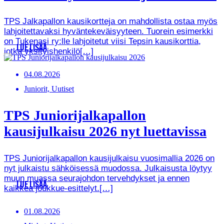
TPS Jalkapallon kausikortteja on mahdollista ostaa myös
lahjoitettavaksi hyväntekeväisyyteen. Tuorein esimerkki
on Tukenasi ry:lle lahjoitetut viisi Tepsin kausikorttia,
LUE LISÄÄ
jotka yksityishenkilö[…]
04.08.2026
Juniorit, Uutiset
TPS Juniorijalkapallon
kausijulkaisu 2026 nyt luettavissa
TPS Juniorijalkapallon kausijulkaisu vuosimallia 2026 on
nyt julkaistu sähköisessä muodossa. Julkaisusta löytyy
muun muassa seurajohdon tervehdykset ja ennen
LUE LISÄÄ
kaikkea joukkue-esittelyt.[…]
01.08.2026