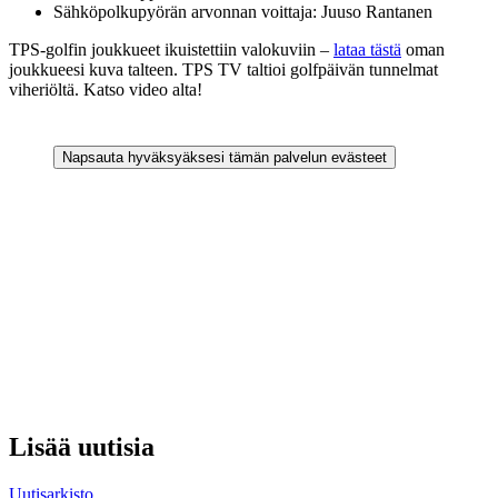
Sähköpolkupyörän arvonnan voittaja: Juuso Rantanen
TPS-golfin joukkueet ikuistettiin valokuviin –
lataa tästä
oman
joukkueesi kuva talteen. TPS TV taltioi golfpäivän tunnelmat
viheriöltä. Katso video alta!
Napsauta hyväksyäksesi tämän palvelun evästeet
Lisää uutisia
Uutisarkisto