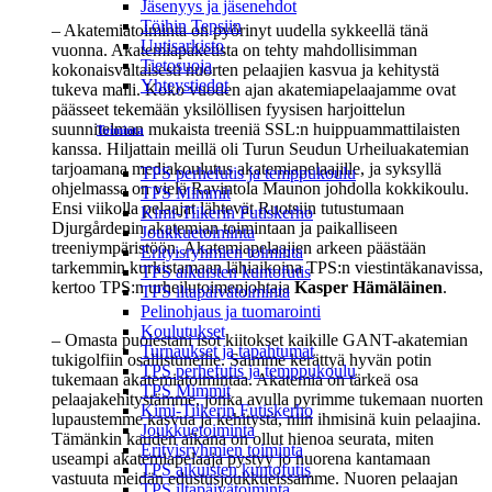
Jäsenyys ja jäsenehdot
Töihin Tepsiin
– Akatemiatoiminta on pyörinyt uudella sykkeellä tänä
Uutisarkisto
vuonna. Akatemiapaketista on tehty mahdollisimman
Tietosuoja
kokonaisvaltaisesti nuorten pelaajien kasvua ja kehitystä
Yhteystiedot
tukeva malli. Koko vuoden ajan akatemiapelaajamme ovat
päässeet tekemään yksilöllisen fyysisen harjoittelun
suunnitelman mukaista treeniä SSL:n huippuammattilaisten
Toiminta
kanssa. Hiljattain meillä oli Turun Seudun Urheiluakatemian
tarjoamana mediakoulutus akatemiapelaajille, ja syksyllä
TPS perhefutis ja temppukoulu
ohjelmassa on vielä Ravintola Maunon johdolla kokkikoulu.
TPS Mimmit
Ensi viikolla pelaajat lähtevät Ruotsiin tutustumaan
Kimi-Tiikerin Futiskerho
Djurgårdenin akatemian toimintaan ja paikalliseen
Joukkuetoiminta
treeniympäristöön. Akatemiapelaajien arkeen päästään
Erityisryhmien toiminta
tarkemmin kurkistamaan lähiaikoina TPS:n viestintäkanavissa,
TPS aikuisten kuntofutis
kertoo TPS:n urheilutoimenjohtaja
Kasper Hämäläinen
.
TPS iltapäivätoiminta
Pelinohjaus ja tuomarointi
Koulutukset
– Omasta puolestani isot kiitokset kaikille GANT-akatemian
Turnaukset ja tapahtumat
tukigolfiin osallistuneille. Saimme kerättyä hyvän potin
TPS perhefutis ja temppukoulu
tukemaan akatemiatoimintaa. Akatemia on tärkeä osa
TPS Mimmit
pelaajakehitystämme, jonka avulla pyrimme tukemaan nuorten
Kimi-Tiikerin Futiskerho
lupaustemme kasvua ja kehitystä, niin ihmisinä kuin pelaajina.
Joukkuetoiminta
Tämänkin kauden aikana on ollut hienoa seurata, miten
Erityisryhmien toiminta
useampi akatemiapelaaja pystyy jo nuorena kantamaan
TPS aikuisten kuntofutis
vastuuta meidän edustusjoukkueissamme. Nuoren pelaajan
TPS iltapäivätoiminta