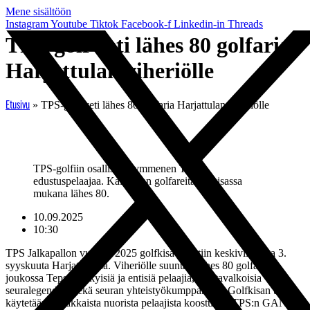
Mene sisältöön
Instagram
Youtube
Tiktok
Facebook-f
Linkedin-in
Threads
TPS-golf veti lähes 80 golfaria
Harjattulan viheriölle
»
TPS-golf veti lähes 80 golfaria Harjattulan viheriölle
Etusivu
TPS-golfiin osallistui kymmenen TPS:n
edustuspelaajaa. Kaikkiaan golfareita oli kisassa
mukana lähes 80.
10.09.2025
10:30
TPS Jalkapallon vuoden 2025 golfkisa pelattiin keskiviikkona 3.
syyskuuta Harjattulassa. Viheriölle suuntasi lähes 80 golfaria,
joukossa Tepsin nykyisiä ja entisiä pelaajia, mustavalkoisia
seuralegendoja sekä seuran yhteistyökumppaneita. Golfkisan tuotto
käytetään lahjakkaista nuorista pelaajista koostuvan TPS:n GANT-