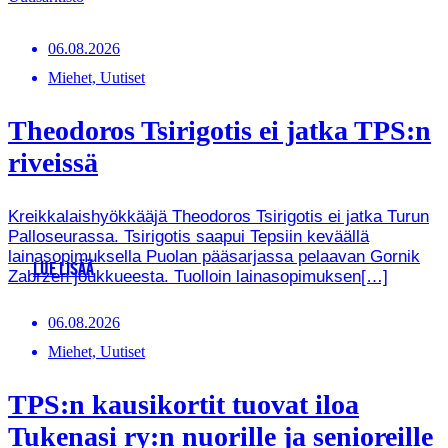
06.08.2026
Miehet, Uutiset
Theodoros Tsirigotis ei jatka TPS:n
riveissä
Kreikkalaishyökkääjä Theodoros Tsirigotis ei jatka Turun
Palloseurassa. Tsirigotis saapui Tepsiin keväällä
lainasopimuksella Puolan pääsarjassa pelaavan Gornik
LUE LISÄÄ
Zabrzen joukkueesta. Tuolloin lainasopimuksen[…]
06.08.2026
Miehet, Uutiset
TPS:n kausikortit tuovat iloa
Tukenasi ry:n nuorille ja senioreille