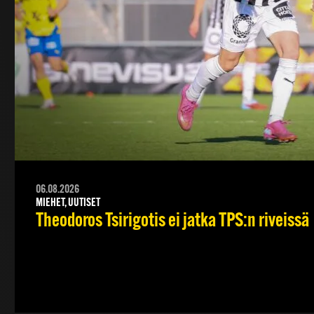
06.08.2026
MIEHET, UUTISET
Theodoros Tsirigotis ei jatka TPS:n riveissä