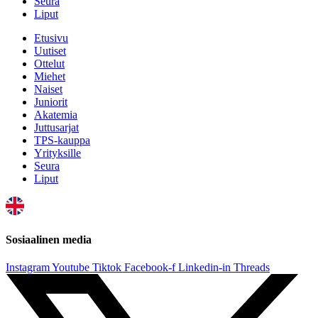
Seura
Liput
Etusivu
Uutiset
Ottelut
Miehet
Naiset
Juniorit
Akatemia
Juttusarjat
TPS-kauppa
Yrityksille
Seura
Liput
Sosiaalinen media
Instagram
Youtube
Tiktok
Facebook-f
Linkedin-in
Threads