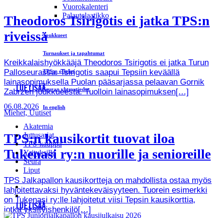
Vuorokalenteri
Palautelaatikko
Theodoros Tsirigotis ei jatka TPS:n
riveissä
Joukkueet
Turnaukset ja tapahtumat
Kreikkalaishyökkääjä Theodoros Tsirigotis ei jatka Turun
Palloseurassa. Tsirigotis saapui Tepsiin keväällä
TPS:n ottelut
lainasopimuksella Puolan pääsarjassa pelaavan Gornik
LUE LISÄÄ
Seuran yhteystiedot
Zabrzen joukkueesta. Tuolloin lainasopimuksen[…]
06.08.2026
In english
Miehet, Uutiset
Akatemia
TPS:n kausikortit tuovat iloa
Juttusarjat
TPS-kauppa
Tukenasi ry:n nuorille ja senioreille
Yrityksille
Seura
Liput
TPS Jalkapallon kausikortteja on mahdollista ostaa myös
lahjoitettavaksi hyväntekeväisyyteen. Tuorein esimerkki
on Tukenasi ry:lle lahjoitetut viisi Tepsin kausikorttia,
LUE LISÄÄ
jotka yksityishenkilö[…]