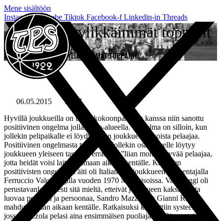
Mene sisältöön
Instagram
Youtube
Tiktok
Facebook-f
Linkedin-in
Threads
Suomen tyylikkäimmät topparit
ETUSIVU
»
SUOMEN TYYLIKKÄIMMÄT TOPPARIT
06.05.2015
18:57
Hyvillä joukkueilla on usein kokoonpanonsa kanssa niin sanottu
positiivinen ongelma jollain osa-alueella. Ongelma on silloin, kun
jollekin pelipaikalle ei löydy muun joukkueen tasoista pelaajaa.
Positiivinen ongelmasta tulee, kun jollekin osa-alueelle löytyy
joukkueen yleiseen tasoon verrattuna ”liian monta” hyvää pelaajaa,
jotta heidät voisi laittaa samaan aikaan kentälle. Kaikkien
positiivisten ongelmien äiti oli Italian maajoukkueen valmentajalla
Ferruccio Valcareggilla vuoden 1970 MM-kisoissa. Valcareggi oli
perustavanlaatuisesti sitä mieltä, etteivät joukkueen kaksi suurta
luovaa pelaajaa ja persoonaa, Sandro Mazzola ja Gianni Rivera
mahdu samaan aikaan kentälle. Ratkaisuksi kehitettiin systeemi,
jossa Mazzola pelasi aina ensimmäisen puoliajan ja Rivera toisen.