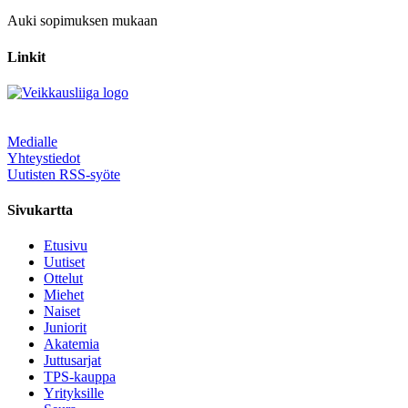
Auki sopimuksen mukaan
Linkit
Medialle
Yhteystiedot
Uutisten RSS-syöte
Sivukartta
Etusivu
Uutiset
Ottelut
Miehet
Naiset
Juniorit
Akatemia
Juttusarjat
TPS-kauppa
Yrityksille