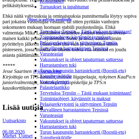
Koulutukset
pelikäsityksessä.
Turnaukset ja tapahtumat
Ehkä näitä vahvuuksia ja ominaisuuksia punnitsemalla löytyy sopiva
Ohjeet ja palvelut tepsiläisille
pari jokaista vastustajaa vastaan, tai sitten pyritään vanhojen
uskomusten mukaan luomaan stabiili puolustuslinja. Ehkä
Tervetuloa Tepsiin – Tästä mukaan toimintaan!
valmentaja Mika Laurikainen kehittelee jonkun mazzola-rivera-
Toimintaohjeet, käytännöt ja maksut
maisen kaikki pelaa –systeemin. Mene ja tiedä, kaiken tämän
Pelaajarekrytointi ja siirtyminen Tepsiin
pyörittelyn jälkeen ollaan saavuttu vain ja ainoastaan siihen
Turvallinen harrastaminen Tepsissä
pisteeseen, jossa minulla on oikeus todeta että onneksi en joudu
Varusteasiat
asiasta päättämään.
Vakuutukset ja ohjeet tapaturman sattuessa
Harrastamisen tuki
*****
Turun kaupungin harrastekortti (Boostii-etu)
Jesse Saarinen
@jessesaarine
Toimihenkilöille
Kirjoittaja on TPS-kasvatti, entinen liigapelaaja, nykyinen KaaPo:n
Vuorokalenteri
juniorivalmentaja, luokanopettajaopiskelija ja TPS:n
Palautelaatikko
kausikorttilainen.
Tervetuloa Tepsiin – Tästä mukaan toimintaan!
Toimintaohjeet, käytännöt ja maksut
Pelaajarekrytointi ja siirtyminen Tepsiin
Lisää uutisia
Turvallinen harrastaminen Tepsissä
Varusteasiat
Uutisarkisto
Vakuutukset ja ohjeet tapaturman sattuessa
Harrastamisen tuki
06.08.2026
Turun kaupungin harrastekortti (Boostii-etu)
Miehet, Uutiset
Toimihenkilöille