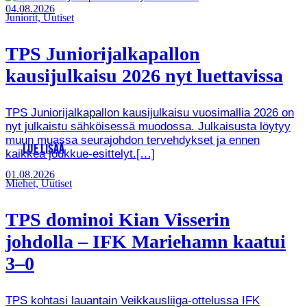
04.08.2026
Juniorit, Uutiset
TPS Juniorijalkapallon
kausijulkaisu 2026 nyt luettavissa
TPS Juniorijalkapallon kausijulkaisu vuosimallia 2026 on
nyt julkaistu sähköisessä muodossa. Julkaisusta löytyy
muun muassa seurajohdon tervehdykset ja ennen
LUE LISÄÄ
kaikkea joukkue-esittelyt.[…]
01.08.2026
Miehet, Uutiset
TPS dominoi Kian Visserin
johdolla – IFK Mariehamn kaatui
3–0
TPS kohtasi lauantain Veikkausliiga-ottelussa IFK