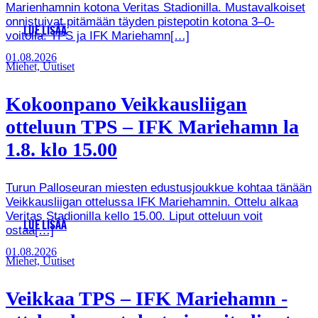
Marienhamnin kotona Veritas Stadionilla. Mustavalkoiset
onnistuivat pitämään täyden pistepotin kotona 3–0-
LUE LISÄÄ
voitolla. TPS ja IFK Mariehamn[…]
01.08.2026
Miehet, Uutiset
Kokoonpano Veikkausliigan
otteluun TPS – IFK Mariehamn la
1.8. klo 15.00
Turun Palloseuran miesten edustusjoukkue kohtaa tänään
Veikkausliigan ottelussa IFK Mariehamnin. Ottelu alkaa
Veritas Stadionilla kello 15.00. Liput otteluun voit
LUE LISÄÄ
ostaa[…]
01.08.2026
Miehet, Uutiset
Veikkaa TPS – IFK Mariehamn -