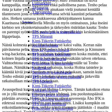
Viime vuonna liigassakin läpilyönyt Miro Tenhokin on kova
Uutisarkisto
kamppailija, mutta toppareista ehkä pallollisena paras. Tenho pelaa
Tietosuoja
rinta ja katse ylhäällä, eikä ole ainakaan vielä joutunut kentällä
Yhteystiedot
tilanteeseen josta ei uskoisi voivansa selvitä kauniisti pelaamalla
ulos. Hetken samassa joukkueessa allekirjoittaneen kanssa
Toiminta
Kaarinassa harjoittelleella Mirolla on myös ominaisuus, joka itseäni
kiehtoo sen yksinkertaisuuden ja tärkeyden ristiriidan kautta: Tenho
on parempi syöttämään maata pitkin sisäterällä kuin keskimääräinen
TPS perhefutis ja temppukoulu
liigapelaaja.
TPS Mimmit
Kimi-Tiikerin Futiskerho
Näistä kolmesta pitäisi lähtökohtaisesti kaksi valita. Kerran näin
Joukkuetoiminta
päiväunena pelin, jossa TPS pelasi 3-5-2 Rähmönen ja Kinnunen
Erityisryhmien toiminta
wing-backeina, mutta havahduin todellisuuteen koska muistin, ettei
TPS aikuisten kuntofutis
kolmen linjalla pelaamista harjoiteltu yhdessäkään talven ottelussa.
TPS iltapäivätoiminta
Vaihtoehtona on tietysti laittaa Holma keskikentälle tai Tenho
Pelinohjaus ja tuomarointi
laitaan. Nämäkin ovat hyviä ratkaisuja, koska Holma taistelee ja
Koulutukset
kääntää kiviä joukkueelleen missä ikinä pelaakaan, samoin kuin
Turnaukset ja tapahtumat
Tenho edistää peliä pelin lainalaisuuksien mukaisilla järkevillä
TPS perhefutis ja temppukoulu
ratkaisuillaan missä ikinä pelaakaan.
TPS Mimmit
Kimi-Tiikerin Futiskerho
Avauspelissä kutsun sai pari Holma-Liespuu. Tämän kaksikon etuna
Joukkuetoiminta
on jo yllä mainittu tottumus pelata yhdessä, jota puolustuspäässä
Erityisryhmien toiminta
pidetään arvossa. Holma ja Liespuu olivat suvereenja Åbo IFK:n
TPS aikuisten kuntofutis
edetessä nousukarsintoihin pari kautta sitten. Lisäksi kumpikin on
TPS iltapäivätoiminta
erikoistilanteissa vahva, vaikka näistä tilanteista jäätiinkin -1 maaliin
Pelinohjaus ja tuomarointi
avauspelissä. Tenhon suurimmat vahvuudet ovat pelinavauksessa ja