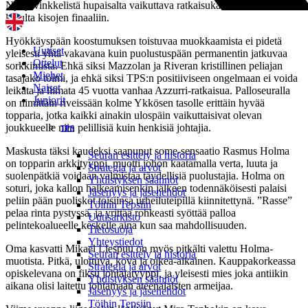
Nyky-vinkkelistä hupaisalta vaikuttava ratkaisukaava siivitti Italian
lopulta kisojen finaaliin.
Hyökkäyspään koostumuksen toistuvaa muokkaamista ei pidetä
Uutiset
yleisesti yhtä vakavana kuin puolustuspään permanentin jatkuvaa
Ottelut
sorkkimista. Ehkä siksi Mazzolan ja Riveran kristillinen peliajan
Miehet
tasajako toimi, ja ehkä siksi TPS:n positiiviseen ongelmaan ei voida
Naiset
leikata ja liimata 45 vuotta vanhaa Azzurri-ratkaisua. Palloseuralla
Juniorit
on nimittäin riveissään kolme Ykkösen tasolle erittäin hyvää
topparia, jotka kaikki ainakin ulospäin vaikuttaisivat olevan
joukkueelle niin pelillisiä kuin henkisiä johtajia.
TPS
Maskusta täksi kaudeksi saapunut some-sensaatio Rasmus Holma
Seuran esittely ja historia
on topparin arkkityyppi, muotti johon kaatamalla verta, luuta ja
Strategia ja arvot
suolenpätkiä voidaan valmistaa täydellisiä puolustajia. Holma on
Yhdistyksen säännöt
soturi, joka kallon halkeamisenkin jälkeen todennäköisesti palaisi
Jäsenyys ja jäsenehdot
peliin pään puoliskot toisiinsa urheiluteipillä kiinnitettynä. ”Rasse”
Töihin Tepsiin
pelaa rinta pystyssä, ja yrittää rohkeasti syöttää palloa
Uutisarkisto
pelintekoalueelle keskelle aina kun saa mahdollisuuden.
Tietosuoja
Yhteystiedot
Oma kasvatti Mikael Liespuu on myös pitkälti valettu Holma-
Seuran esittely ja historia
muotista. Pitkä, ulottuva, kova ja oikea-aikainen. Kauppakorkeassa
Strategia ja arvot
opiskelevana on fiksu johtajatyyppi, ja yleisesti mies joka antiikin
Yhdistyksen säännöt
aikana olisi laitettu johtamaan ateenalaisten armeijaa.
Jäsenyys ja jäsenehdot
Töihin Tepsiin