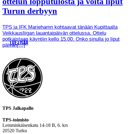
ottelun lopputulosta ja voita liput
Turun derbyyn
TPS ja IFK Mariehamn kohtaavat tänään Kupittaalla
Veikkausliigan lauantaipäivän ottelussa. Ottelu
potkaistaan käyntiin kello 15.00. Onko sinulla jo liput
LUE LISÄÄ
päivän[…]
TPS Jalkapallo
TPS-toimisto
Lemminkäisenkatu 14-18 B, 6. krs
20520 Turku