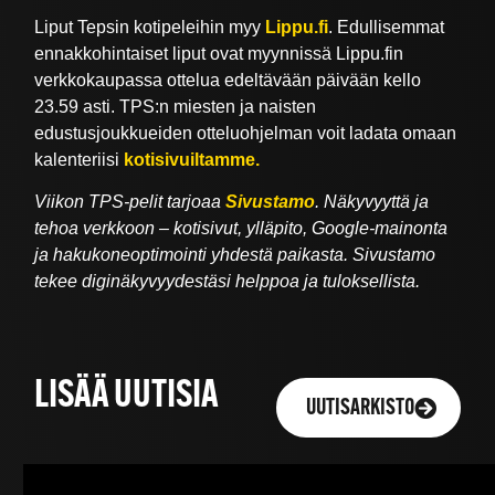
Liput Tepsin kotipeleihin myy
Lippu.fi
. Edullisemmat
ennakkohintaiset liput ovat myynnissä Lippu.fin
verkkokaupassa ottelua edeltävään päivään kello
23.59 asti. TPS:n miesten ja naisten
edustusjoukkueiden otteluohjelman voit ladata omaan
kalenteriisi
kotisivuiltamme.
Viikon TPS-pelit tarjoaa
Sivustamo
. Näkyvyyttä ja
tehoa verkkoon – kotisivut, ylläpito, Google-mainonta
ja hakukoneoptimointi yhdestä paikasta. Sivustamo
tekee diginäkyvyydestäsi helppoa ja tuloksellista.
LISÄÄ UUTISIA
UUTISARKISTO