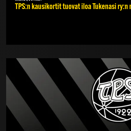
TPS:n kausikortit tuovat iloa Tukenasi ry:n n