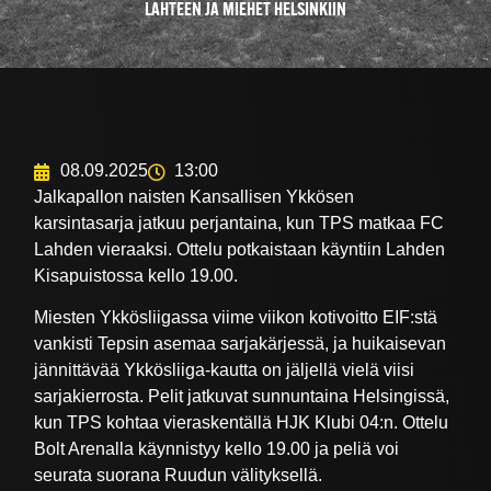
LAHTEEN JA MIEHET HELSINKIIN
08.09.2025
13:00
Jalkapallon naisten Kansallisen Ykkösen
karsintasarja jatkuu perjantaina, kun TPS matkaa FC
Lahden vieraaksi. Ottelu potkaistaan käyntiin Lahden
Kisapuistossa kello 19.00.
Miesten Ykkösliigassa viime viikon kotivoitto EIF:stä
vankisti Tepsin asemaa sarjakärjessä, ja huikaisevan
jännittävää Ykkösliiga-kautta on jäljellä vielä viisi
sarjakierrosta. Pelit jatkuvat sunnuntaina Helsingissä,
kun TPS kohtaa vieraskentällä HJK Klubi 04:n. Ottelu
Bolt Arenalla käynnistyy kello 19.00 ja peliä voi
seurata suorana Ruudun välityksellä.