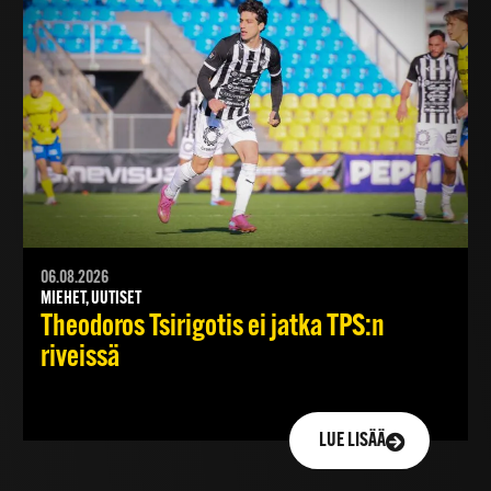
06.08.2026
MIEHET, UUTISET
Theodoros Tsirigotis ei jatka TPS:n
riveissä
LUE LISÄÄ