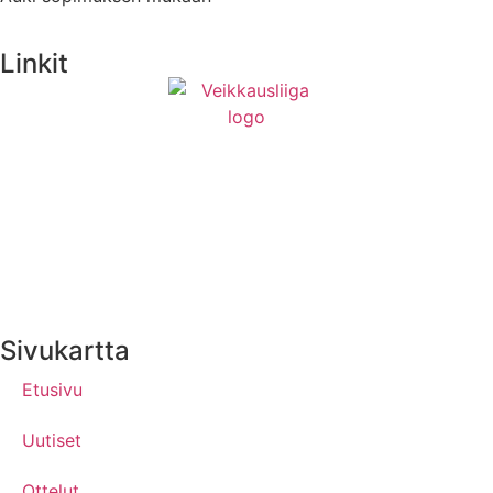
Linkit
Medialle
Yhteystiedot
Uutisten RSS-syöte
Sivukartta
Etusivu
Uutiset
Ottelut