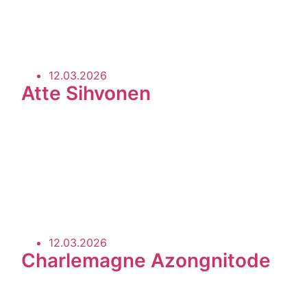
12.03.2026
Atte Sihvonen
12.03.2026
Charlemagne Azongnitode