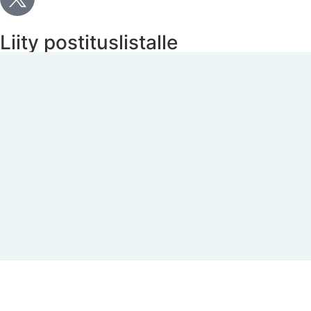
Liity postituslistalle