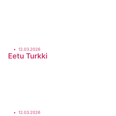
12.03.2026
Eetu Turkki
12.03.2026