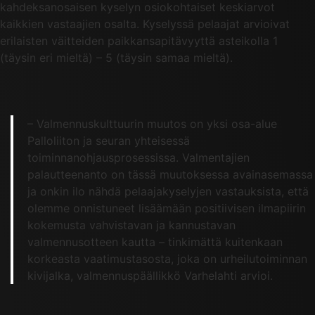
kahdeksanosaisen kyselyn osiokohtaiset keskiarvot
kaikkien vastaajien osalta. Kyselyssä pelaajat arvioivat
erilaisten väitteiden paikkansapitävyyttä asteikolla 1
(täysin eri mieltä) – 5 (täysin samaa mieltä).
– Valmennuskulttuurin muutos on yksi osa-alue
Palloliiton ja seuran yhteisessä
toiminnanohjausprosessissa. Valmentajien
palautteenanto on tässä muutoksessa avainasemassa
ja onkin ilo nähdä pelaajakyselyjen vastauksista, että
olemme onnistuneet lisäämään positiivisen ilmapiirin
kokemusta vahvistavan ja kannustavan
valmennusotteen kautta – tinkimättä kuitenkaan
korkeasta vaatimustasosta, joka on urheilutoiminnan
kivijalka, valmennuspäällikkö Varhelahti arvioi.