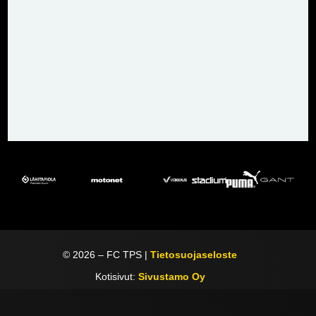
©
2026
– FC TPS |
Tietosuojaseloste
Kotisivut:
Sivustamo Oy