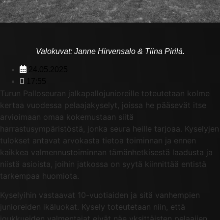
Valokuvat: Janne Hirvensalo & Tiina Pirilä.
24.05.2025
17:55
Turun Palloseuran jalkapallojunioreille toteutetaan kolme
kertaa vuodessa pelaajakyselyt, joissa he pääsevät itse
arvioimaan omaa kokemustaan siitä
harrastusympäristöstä, jonka seura heille tarjoaa. Kyselyjen
tulokset antavat arvokasta tietoa toiminnan ja ennen
kaikkea valmennustoiminnan tämänhetkisestä laadusta ja
niistä asioista, joihin jatkossa on syytä kiinnittää entistä
tarkempaa huomiota.
Kyselyihin vastaavat 10-vuotiaiden ja sitä vanhempien
junioreiden ikäluokat. Kysely toteutetaan niin, että
joukkueiden valmentajat eivät näe yksittäisten pelaajien