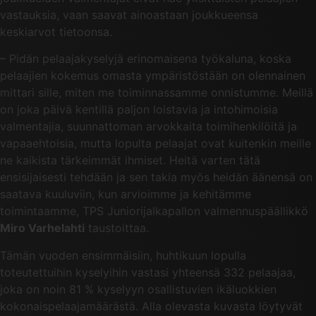
vastauksia, vaan saavat ainoastaan joukkueensa
keskiarvot tietoonsa.
– Pidän pelaajakyselyjä erinomaisena työkaluna, koska
pelaajien kokemus omasta ympäristöstään on olennainen
mittari sille, miten me toiminnassamme onnistumme. Meillä
on joka päivä kentillä paljon loistavia ja intohimoisia
valmentajia, suunnattoman arvokkaita toimihenkilöitä ja
vapaaehtoisia, mutta lopulta pelaajat ovat kuitenkin meille
ne kaikista tärkeimmät ihmiset. Heitä varten tätä
ensisijaisesti tehdään ja sen takia myös heidän äänensä on
saatava kuuluviin, kun arvioimme ja kehitämme
toimintaamme, TPS Juniorijalkapallon valmennuspäällikkö
Miro Varhelahti
taustoittaa.
Tämän vuoden ensimmäisiin, huhtikuun lopulla
toteutettuihin kyselyihin vastasi yhteensä 332 pelaajaa,
joka on noin 81 % kyselyyn osallistuvien ikäluokkien
kokonaispelaajamäärästä. Alla olevasta kuvasta löytyvät