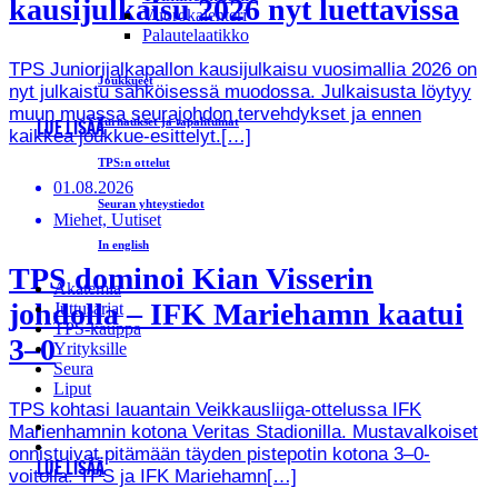
kausijulkaisu 2026 nyt luettavissa
Vuorokalenteri
Palautelaatikko
TPS Juniorijalkapallon kausijulkaisu vuosimallia 2026 on
Joukkueet
nyt julkaistu sähköisessä muodossa. Julkaisusta löytyy
muun muassa seurajohdon tervehdykset ja ennen
Turnaukset ja tapahtumat
LUE LISÄÄ
kaikkea joukkue-esittelyt.[…]
TPS:n ottelut
01.08.2026
Seuran yhteystiedot
Miehet, Uutiset
In english
TPS dominoi Kian Visserin
Akatemia
johdolla – IFK Mariehamn kaatui
Juttusarjat
TPS-kauppa
3–0
Yrityksille
Seura
Liput
TPS kohtasi lauantain Veikkausliiga-ottelussa IFK
Marienhamnin kotona Veritas Stadionilla. Mustavalkoiset
onnistuivat pitämään täyden pistepotin kotona 3–0-
LUE LISÄÄ
voitolla. TPS ja IFK Mariehamn[…]