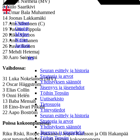
1 Matias Niemelä (MV)
8 Niilo Saarikivi
11 Umar Bala Muhammed
14 Joonas Lakkamäki
Uutiset
17 Atte Sihvonen (C)
Ottelut
19 Tuomas Pippola
Miehet
20 Riku Sjöroos
Naiset
23 Antti Ulmanen
Juniorit
26 Lasse Ikonen
27 Mehdi Hetemaj
30 Aaro Soiniemi
TPS
Vaihdossa:
Seuran esittely ja historia
Strategia ja arvot
31 Luka Nokelainen (MV)
Yhdistyksen säännöt
2 Oscar Häggström
Jäsenyys ja jäsenehdot
3 Elias Collin
Töihin Tepsiin
9 Onni Helén
Uutisarkisto
13 Baba Mensah
Tietosuoja
18 Eino-Iivari Pitkälä
Yhteystiedot
22 Aapo Boström
Seuran esittely ja historia
Strategia ja arvot
Poissa kokoonpanosta:
Yhdistyksen säännöt
Jäsenyys ja jäsenehdot
Riku Riski, Roope Pakkanen, Jesper Karlsson ja Olli Hakanpää
Töihin Tepsiin
ovat terveydellisistä syistä sivussa kokoonpanosta.