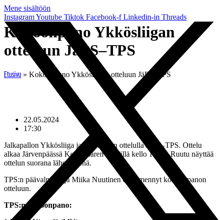
Mene sisältöön
Instagram
Youtube
Tiktok
Facebook-f
Linkedin-in
Threads
Kokoonpano Ykkösliigan
otteluun JäPS–TPS
»
Kokoonpano Ykkösliigan otteluun JäPS–TPS
Etusivu
22.05.2024
17:30
Jalkapallon Ykkösliiga jatkuu tänään ottelulla JäPS–TPS. Ottelu
alkaa Järvenpäässä Koivusaaren kentällä kello 18.30. Ruutu näyttää
ottelun suorana lähetyksenä.
TPS:n päävalmentaja Miika Nuutinen on nimennyt kokoonpanon
otteluun.
TPS:n kokoonpano: