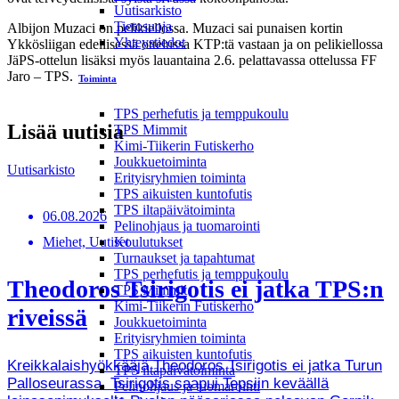
Uutisarkisto
Tietosuoja
Albijon Muzaci on pelikiellossa. Muzaci sai punaisen kortin
Yhteystiedot
Ykkösliigan edellisessä ottelussa KTP:tä vastaan ja on pelikiellossa
JäPS-ottelun lisäksi myös lauantaina 2.6. pelattavassa ottelussa FF
Jaro – TPS.
Toiminta
TPS perhefutis ja temppukoulu
Lisää uutisia
TPS Mimmit
Kimi-Tiikerin Futiskerho
Joukkuetoiminta
Uutisarkisto
Erityisryhmien toiminta
TPS aikuisten kuntofutis
TPS iltapäivätoiminta
06.08.2026
Pelinohjaus ja tuomarointi
Miehet, Uutiset
Koulutukset
Turnaukset ja tapahtumat
TPS perhefutis ja temppukoulu
Theodoros Tsirigotis ei jatka TPS:n
TPS Mimmit
Kimi-Tiikerin Futiskerho
riveissä
Joukkuetoiminta
Erityisryhmien toiminta
TPS aikuisten kuntofutis
Kreikkalaishyökkääjä Theodoros Tsirigotis ei jatka Turun
TPS iltapäivätoiminta
Palloseurassa. Tsirigotis saapui Tepsiin keväällä
Pelinohjaus ja tuomarointi