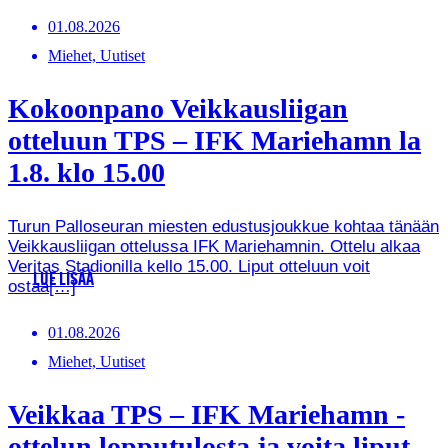
01.08.2026
Miehet, Uutiset
Kokoonpano Veikkausliigan
otteluun TPS – IFK Mariehamn la
1.8. klo 15.00
Turun Palloseuran miesten edustusjoukkue kohtaa tänään
Veikkausliigan ottelussa IFK Mariehamnin. Ottelu alkaa
Veritas Stadionilla kello 15.00. Liput otteluun voit
LUE LISÄÄ
ostaa[…]
01.08.2026
Miehet, Uutiset
Veikkaa TPS – IFK Mariehamn -
ottelun lopputulosta ja voita liput