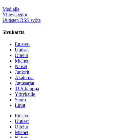
Medialle
Yhteystiedot
Uutisten RSS-syöte
Sivukartta
Etusivu
Uutiset
Ottelut
Miehet
Naiset
Juniorit
Akatemia
Juttusarjat
TPS-kauppa
Yrityksille
Seura
Liput
Etusivu
Uutiset
Ottelut
Miehet
Naiset