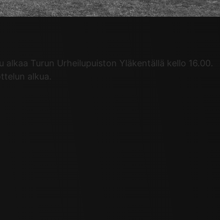
alkaa Turun Urheilupuiston Yläkentällä kello 16.00.
ttelun alkua.