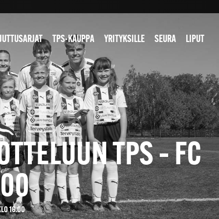
JUTTUSARJAT
TPS-KAUPPA
YRITYKSILLE
SEURA
LIPUT
TTELUUN TPS – FC
.00
LO 16.00