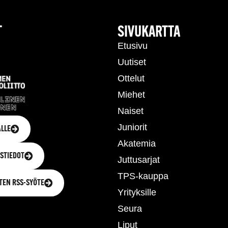
T
SIVUKARTTA
Etusivu
Uutiset
Ottelut
Miehet
Naiset
Juniorit
LLE
Akatemia
STIEDOT
Juttusarjat
TPS-kauppa
TEN RSS-SYÖTE
Yrityksille
Seura
Liput