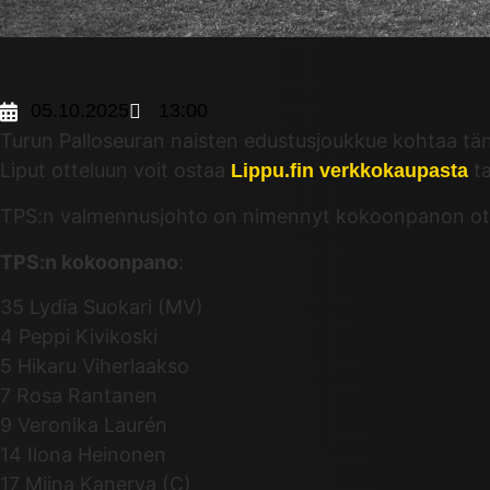
05.10.2025
13:00
Turun Palloseuran naisten edustusjoukkue kohtaa tän
Liput otteluun voit ostaa
ta
Lippu.fin verkkokaupasta
TPS:n valmennusjohto on nimennyt kokoonpanon ot
TPS:n kokoonpano
:
35 Lydia Suokari (MV)
4 Peppi Kivikoski
5 Hikaru Viherlaakso
7 Rosa Rantanen
9 Veronika Laurén
14 Ilona Heinonen
17 Miina Kanerva (C)