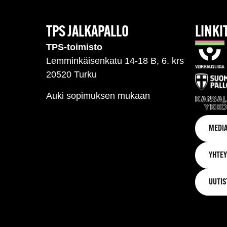
TPS JALKAPALLO
LINKI
TPS-toimisto
Lemminkäisenkatu 14-18 B, 6. krs
20520 Turku
Auki sopimuksen mukaan
MEDIA
YHTEY
UUTIS