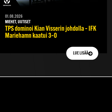
01.08.2026
MIEHET, UUTISET
TPS dominoi Kian Visserin johdolla – IFK
Mariehamn kaatui 3–0
LUE LISÄÄ