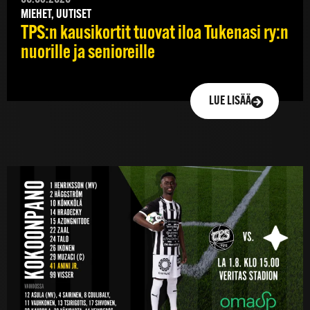
MIEHET, UUTISET
TPS:n kausikortit tuovat iloa Tukenasi ry:n
nuorille ja senioreille
LUE LISÄÄ