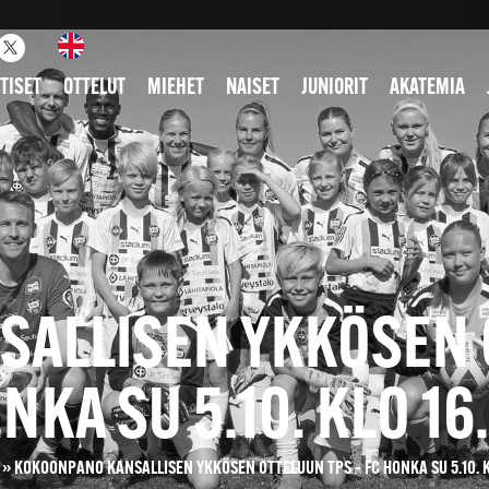
TISET
OTTELUT
MIEHET
NAISET
JUNIORIT
AKATEMIA
ALLISEN YKKÖSEN O
NKA SU 5.10. KLO 16
»
KOKOONPANO KANSALLISEN YKKÖSEN OTTELUUN TPS – FC HONKA SU 5.10. K