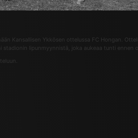
ään Kansallisen Ykkösen ottelussa FC Hongan. Ottelu 
i stadionin lipunmyynnistä, joka aukeaa tunti ennen o
teluun.