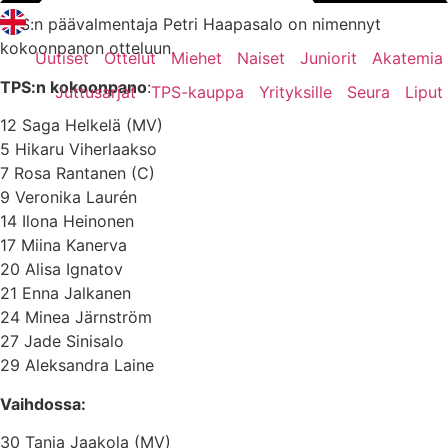
TPS:n päävalmentaja Petri Haapasalo on nimennyt
kokoonpanon otteluun.
Uutiset
Ottelut
Miehet
Naiset
Juniorit
Akatemia
TPS:n kokoonpano
:
Juttusarjat
TPS-kauppa
Yrityksille
Seura
Liput
12 Saga Helkelä (MV)
5 Hikaru Viherlaakso
7 Rosa Rantanen (C)
9 Veronika Laurén
14 Ilona Heinonen
17 Miina Kanerva
20 Alisa Ignatov
21 Enna Jalkanen
24 Minea Järnström
27 Jade Sinisalo
29 Aleksandra Laine
Vaihdossa:
30 Tanja Jaakola (MV)