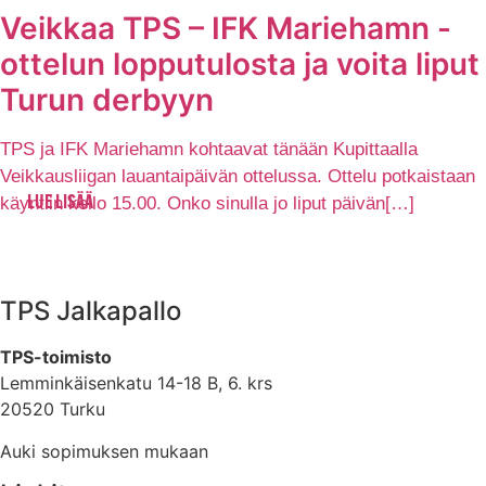
Veikkaa TPS – IFK Mariehamn -
ottelun lopputulosta ja voita liput
Turun derbyyn
TPS ja IFK Mariehamn kohtaavat tänään Kupittaalla
Veikkausliigan lauantaipäivän ottelussa. Ottelu potkaistaan
käyntiin kello 15.00. Onko sinulla jo liput päivän[…]
LUE LISÄÄ
TPS Jalkapallo
TPS-toimisto
Lemminkäisenkatu 14-18 B, 6. krs
20520 Turku
Auki sopimuksen mukaan