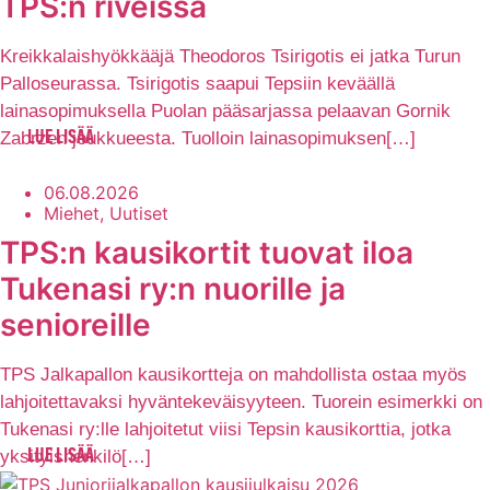
TPS:n riveissä
Kreikkalaishyökkääjä Theodoros Tsirigotis ei jatka Turun
Palloseurassa. Tsirigotis saapui Tepsiin keväällä
lainasopimuksella Puolan pääsarjassa pelaavan Gornik
Zabrzen joukkueesta. Tuolloin lainasopimuksen[…]
LUE LISÄÄ
06.08.2026
Miehet, Uutiset
TPS:n kausikortit tuovat iloa
Tukenasi ry:n nuorille ja
senioreille
TPS Jalkapallon kausikortteja on mahdollista ostaa myös
lahjoitettavaksi hyväntekeväisyyteen. Tuorein esimerkki on
Tukenasi ry:lle lahjoitetut viisi Tepsin kausikorttia, jotka
yksityishenkilö[…]
LUE LISÄÄ