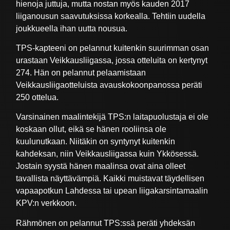
hienoja juttuja, mutta nostan myös kauden 2017
liiganousun saavutuksissa korkealla. Tehtiin uudella
joukkueella ihan uutta nousua.
TPS-kapteeni on pelannut kuitenkin suurimman osan
urastaan Veikkausliigassa, jossa otteluita on kertynyt
274. Hän on pelannut pelaamistaan
Veikkausliigaotteluista avauskokoonpanossa peräti
250 ottelua.
Varsinainen maalintekijä TPS:n laitapuolustaja ei ole
koskaan ollut, eikä se hänen rooliinsa ole
kuulunutkaan. Niitäkin on syntynyt kuitenkin
kahdeksan, niin Veikkausliigassa kuin Ykkösessä.
Jostain syystä hänen maalinsa ovat aina olleet
tavallista näyttävämpiä. Kaikki muistavat täydellisen
vapaapotkun Lahdessa tai upean liigakarsintamaalin
KPV:n verkkoon.
Rähmönen on pelannut TPS:ssä peräti yhdeksän