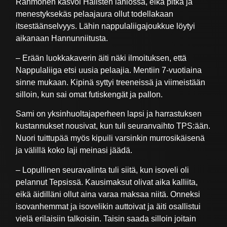
Rähmönen kasvoi Halisten lähiössä, eikä pitkä ja
menestyksekäs pelaajaura ollut todellakaan
itsestäänselvyys. Lähin nappulaliigajoukkue löytyi
aikanaan Hannunniitusta.
– Erään luokkakaverin äiti näki ilmoituksen, että
Nappulaliiga etsi uusia pelaajia. Mentiin 7-vuotiaina
sinne mukaan. Kipinä syttyi treeneissä ja viimeistään
silloin, kun sai omat futiskengät ja pallon.
Sami on yksinhuoltajaperheen lapsi ja harrastuksen
kustannukset nousivat, kun tuli seuranvaihto TPS:ään.
Nuori tuittupää myös kipuili varsinkin murrosikäisenä
ja välillä koko laji meinasi jäädä.
– Lopullinen seuravalinta tuli siitä, kun isoveli oli
pelannut Tepsissä. Kausimaksut olivat aika kalliita,
eikä äidilläni ollut aina varaa maksaa niitä. Onneksi
isovanhemmat ja isovelikin auttoivat ja äiti osallistui
vielä erilaisiin talkoisiin. Taisin saada silloin joitain