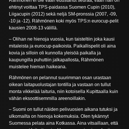
Rähmönen ei ole vaan edustanut seuraa, vaan hän on
ehtinyt voittaa TPS-paidassa Suomen Cupin (2010),
Liigacupin (2012) sekä neljä SM-pronssia (2007, -09,
-10 ja -12). Rähmönen koki myös TPS:n eurocup-pelit
kausien 2008-13 välillä.
– Olihan ne hienoja vuosia, kun taisteltiin joka kausi
mitaleista ja eurocup-paikoista. Paikallispelit oli aina
kovia ja silloin oli kunnolla yleisöä paikalla ja
kaupungilla puhuttiin jalkapallosta, Rähmönen
muistelee hieman haikeana.
Rähmönen on pelannut suurimman osan urastaan
oikean laitapuolustajan tontilla ja vastaan on tullut
monta vikkelää laituria, niin kotoisella Kupittaalla kuin
vähän eksoottisemmilla areenoillakin.
– Suomi on tullut näiden pelivuosien aikana tutuksi ja
ulkomailta on hienoja kokemuksia. Olen tykännyt
Suomessa pelata aina Kotkassa. Aina vitsaillaan, että