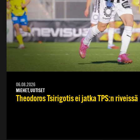
06.08.2026
MIEHET, UUTISET
Theodoros Tsirigotis ei jatka TPS:n riveissä