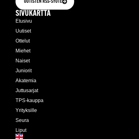
UUTISTEN RSS-SYÖTE
SIVUKARTTA
Etusivu
Uutiset
Ottelut
Miehet
Naiset
Juniorit
Akatemia
Juttusarjat
TPS-kauppa
Yrityksille
Seura
Liput