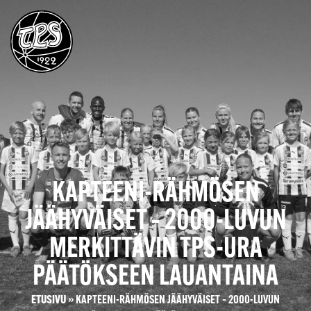
KAPTEENI-RÄHMÖSEN
JÄÄHYVÄISET – 2000-LUVUN
MERKITTÄVIN TPS-URA
PÄÄTÖKSEEN LAUANTAINA
ETUSIVU
»
KAPTEENI-RÄHMÖSEN JÄÄHYVÄISET – 2000-LUVUN