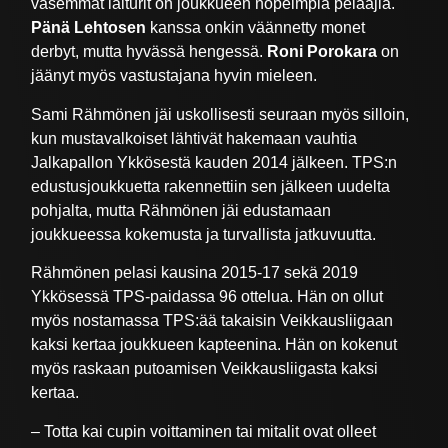
vasemmat laiturit on joukkueen nopeimpia pelaajia.
Pänä Lehtosen
kanssa onkin väännetty monet
derbyt, mutta hyvässä hengessä.
Roni Porokara
on
jäänyt myös vastustajana hyvin mieleen.
Sami Rähmönen jäi uskollisesti seuraan myös silloin,
kun mustavalkoiset lähtivät hakemaan vauhtia
Jalkapallon Ykkösestä kauden 2014 jälkeen. TPS:n
edustusjoukkuetta rakennettiin sen jälkeen uudelta
pohjalta, mutta Rähmönen jäi edustamaan
joukkueessa kokemusta ja turvallista jatkuvuutta.
Rähmönen pelasi kausina 2015-17 sekä 2019
Ykkösessä TPS-paidassa 96 ottelua. Hän on ollut
myös nostamassa TPS:ää takaisin Veikkausliigaan
kaksi kertaa joukkueen kapteenina. Hän on kokenut
myös raskaan putoamisen Veikkausliigasta kaksi
kertaa.
– Totta kai cupin voittaminen tai mitalit ovat olleet