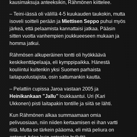
kausimaksuja anteeksikin, Rähmönen kiittelee.
– Teini-iässä oli välillä 4-5 kuukauden taukokin, mutta
isoveli soitteli perään ja
Miettisen Seppo
puhui myös
järkeä, että pelaamista kannattaisi jatkaa. Pääsin
sitten vuotta vanhempien joukkueeseen mukaan ja
homma jatkui.
Rähmösen alkuperäinen tontti oli hyökkäävä
keskikenttäpelaaja, eli kymppipaikka. Hänestä
kouliintui kuitenkin yksi Suomen parhaista
laitapuolustajista, osin sattumankin kautta.
– Pelattiin cupissa Jaroa vastaan 2005 ja
Heinikankaan ”Jallu”
loukkaantui. Uri (Kari
Ukkonen) pisti laitapakin tontille ja siitä se lähti.
Kun Rähmönen alkaa summaamaan omia
pelivuosiaan, niin niiden kertaamisen ei ihan vartti
riitä. Mutta se tärkein pääoma, eli mitä peliura on