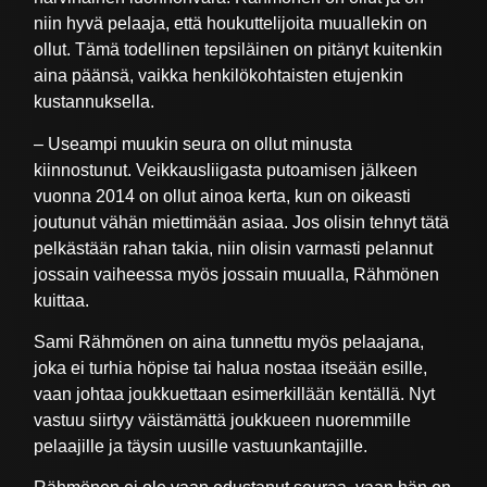
niin hyvä pelaaja, että houkuttelijoita muuallekin on
ollut. Tämä todellinen tepsiläinen on pitänyt kuitenkin
aina päänsä, vaikka henkilökohtaisten etujenkin
kustannuksella.
– Useampi muukin seura on ollut minusta
kiinnostunut. Veikkausliigasta putoamisen jälkeen
vuonna 2014 on ollut ainoa kerta, kun on oikeasti
joutunut vähän miettimään asiaa. Jos olisin tehnyt tätä
pelkästään rahan takia, niin olisin varmasti pelannut
jossain vaiheessa myös jossain muualla, Rähmönen
kuittaa.
Sami Rähmönen on aina tunnettu myös pelaajana,
joka ei turhia höpise tai halua nostaa itseään esille,
vaan johtaa joukkuettaan esimerkillään kentällä. Nyt
vastuu siirtyy väistämättä joukkueen nuoremmille
pelaajille ja täysin uusille vastuunkantajille.