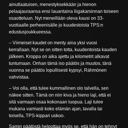
ainutlaatuisen, menestyksekkään ja hienon
pelaajauraansa ensi lauantaina liigakarsinnan toiseen
osaotteluun. Nyt meneillään oleva kausi on 33-
vuotiaalle perheenisälle jo kuudestoista TPS:n
edustusjoukkueessa.
– Viimeiset kaudet on menty aina yksi vuosi
kerrallaan. Nyt se on sitten totta, kuudentoista kauden
jälkeen. Kroppa on aika ajettu ja kilometrit alkavat
tuntumaan. Onhan tämä iso päätös ja muutos, tänä
vuonna se päätös lopullisesti kypsyi, Rähmönen
vahvistaa.
– Voi olla, että tulee kummallinen olo talvella, sen
näkee sitten. Tämä on niin kiva ja hieno laji, että ei
sitä varmaan osaa kokonaan luopua. Laji tulee
mukana varmasti koko elämän ajan, tavalla tai
toisella, TPS-kippari uskoo.
Samin päätöstä helpottaa myös se, että hän on tehnyt