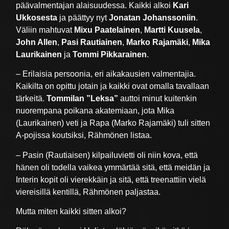
päävalmentajan alaisuudessa. Kaikki alkoi
Kari
Ukkosesta
ja päättyy nyt
Jonatan Johanssoniin
.
Väliin mahtuvat
Mixu Paatelainen
,
Martti Kuusela
,
John Allen
,
Pasi Rautiainen
,
Marko Rajamäki
,
Mika
Laurikainen
ja
Tommi Pikkarainen
.
– Erilaisia persoonia, eri aikakausien valmentajia.
Kaikilta on opittu jotain ja kaikki ovat omalla tavallaan
tärkeitä.
Tommilan ”Leksa”
auttoi minut kuitenkin
nuorempana poikana akatemiaan, jota Mika
(Laurikainen) veti ja Rapa (Marko Rajamäki) tuli sitten
A-pojissa koutsiksi, Rähmönen listaa.
– Pasin (Rautiaisen) kilpailuvietti oli niin kova, että
hänen oli todella vaikea ymmärtää sitä, että meidän ja
Interin kopit oli vierekkäin ja sitä, että treenattiin vielä
viereisillä kentillä, Rähmönen paljastaa.
Mutta miten kaikki sitten alkoi?