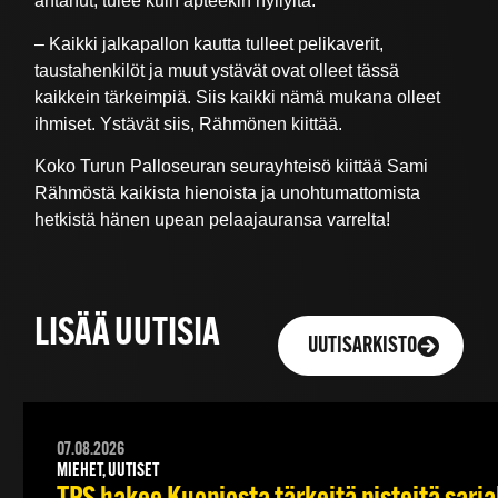
antanut, tulee kuin apteekin hyllyltä.
– Kaikki jalkapallon kautta tulleet pelikaverit,
taustahenkilöt ja muut ystävät ovat olleet tässä
kaikkein tärkeimpiä. Siis kaikki nämä mukana olleet
ihmiset. Ystävät siis, Rähmönen kiittää.
Koko Turun Palloseuran seurayhteisö kiittää Sami
Rähmöstä kaikista hienoista ja unohtumattomista
hetkistä hänen upean pelaajauransa varrelta!
LISÄÄ UUTISIA
UUTISARKISTO
07.08.2026
MIEHET, UUTISET