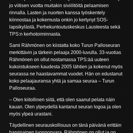
jo viitisen vuotta muitakin siviilitöitä pelaamisen
rinnalla. Lasten ja nuorten kanssa työskentely
kiinnostaa ja kokemusta onkin jo kertynyt SOS-
lapsikylästä, Perhekuntoutuskeskus Lausteesta sekä
TPS:n kerhotoiminnasta.
Sami Rähmönen on kiistatta koko Turun Palloseuran
merkittävin ja tärkein pelaaja 2000-luvulla. 33-vuotias
Rähmönen on ollut nostamassa TPS:ää uuteen
kukoistukseen kaudesta 2005 lähtien ja kokenut myös
seurassa ne haastavammat vuodet. Hän on edustanut
koko pelaajauransa yhtä ja samaa seuraa – Turun
Palloseuraa.
– Olen kiitollinen siitä, että olen saanut pelata näin
kauan. Olen ylpeydellä kantanut seuran logoa ja olen
myös ylpeä urastani.
Täydellinen seurauskollisuus on tänä päivänä erittäin
harvinainen luonnonvara. Rähmönen on ollut ja on