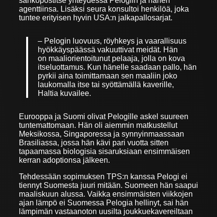
sähköpostitse yhteydessä Pelogiin ja hänen
agenttiinsa. Lisäksi seura konsultoi henkilöä, joka
tuntee erityisen hyvin USA:n jalkapallosarjat.
– Pelogin luovuus, röyhkeys ja vaarallisuus
hyökkäyspäässä vakuuttivat meidät. Hän
on maaliorientoitunut pelaaja, jolla on kova
itseluottamus. Kun hänelle saadaan pallo, hän
pyrkii aina toimittamaan sen maaliin joko
laukomalla itse tai syöttämällä kaverille,
Haltia kuvailee.
Eurooppa ja Suomi olivat Pelogille askel suureen
tuntemattomaan. Hän oli aiemmin matkustellut
Meksikossa, Singaporessa ja synnyinmaassaan
Brasiliassa, jossa hän kävi pari vuotta sitten
tapaamassa biologisia sisaruksiaan ensimmäisen
kerran adoptionsa jälkeen.
Tehdessään sopimuksen TPS:n kanssa Pelogi ei
tiennyt Suomesta juuri mitään. Suomeen hän saapui
maaliskuun alussa. Vaikka ensimmäisten viikkojen
ajan lämpö ei Suomessa Pelogia hellinyt, sai hän
lämpimän vastaanoton uusilta joukkuekavereiltaan