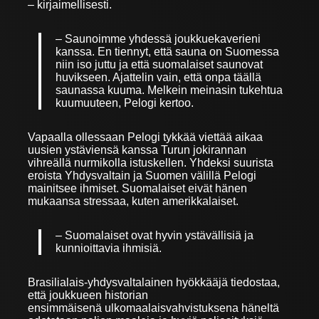
– kirjaimellisesti.
– Saunoimme yhdessä joukkuekaverieni
kanssa. En tiennyt, että sauna on Suomessa
niin iso juttu ja että suomalaiset saunovat
huvikseen. Ajattelin vain, että onpa täällä
saunassa kuuma. Melkein meinasin tukehtua
kuumuuteen, Pelogi kertoo.
Vapaalla ollessaan Pelogi tykkää viettää aikaa
uusien ystäviensä kanssa Turun jokirannan
vihreällä nurmikolla istuskellen. Yhdeksi suurista
eroista Yhdysvaltain ja Suomen välillä Pelogi
mainitsee ihmiset. Suomalaiset eivät hänen
mukaansa stressaa, kuten amerikkalaiset.
– Suomalaiset ovat hyvin ystävällisiä ja
kunnioittavia ihmisiä.
Brasilialais-yhdysvaltalainen hyökkääjä tiedostaa,
että joukkueen historian
ensimmäisenä ulkomaalaisvahvistuksena häneltä