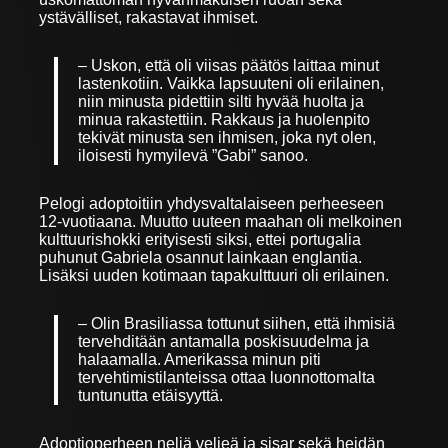
ystävälliset, rakastavat ihmiset.
– Uskon, että oli viisas päätös laittaa minut
lastenkotiin. Vaikka lapsuuteni oli erilainen,
niin minusta pidettiin silti hyvää huolta ja
minua rakastettiin. Rakkaus ja huolenpito
tekivät minusta sen ihmisen, joka nyt olen,
iloisesti hymyilevä ”Gabi” sanoo.
Pelogi adoptoitiin yhdysvaltalaiseen perheeseen
12-vuotiaana. Muutto uuteen maahan oli melkoinen
kulttuurishokki erityisesti siksi, ettei portugalia
puhunut Gabriela osannut lainkaan englantia.
Lisäksi uuden kotimaan tapakulttuuri oli erilainen.
– Olin Brasiliassa tottunut siihen, että ihmisiä
tervehditään antamalla poskisuudelma ja
halaamalla. Amerikassa minun piti
tervehtimistilanteissa ottaa luonnottomalta
tuntunutta etäisyyttä.
Adoptioperheen neljä veljeä ja sisar sekä heidän