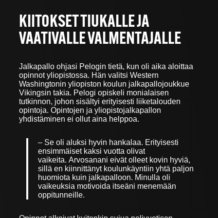
KIITOKSET TIUKALLE JA
VAATIVALLE VALMENTAJALLE
Jalkapallo ohjasi Pelogin tietä, kun oli aika aloittaa
opinnot yliopistossa. Hän valitsi Western
Washingtonin yliopiston koulun jalkapallojoukkue
Vikingsin takia. Pelogi opiskeli monialaisen
tutkinnon, johon sisältyi erityisesti liiketalouden
opintoja. Opintojen ja yliopistojalkapallon
yhdistäminen ei ollut aina helppoa.
– Se oli aluksi hyvin hankalaa. Erityisesti
ensimmäiset kaksi vuotta olivat
vaikeita. Arvosanani eivät olleet kovin hyviä,
sillä en kiinnittänyt koulunkäyntiin yhtä paljon
huomiota kuin jalkapalloon. Minulla oli
vaikeuksia motivoida itseäni menemään
oppitunneille.