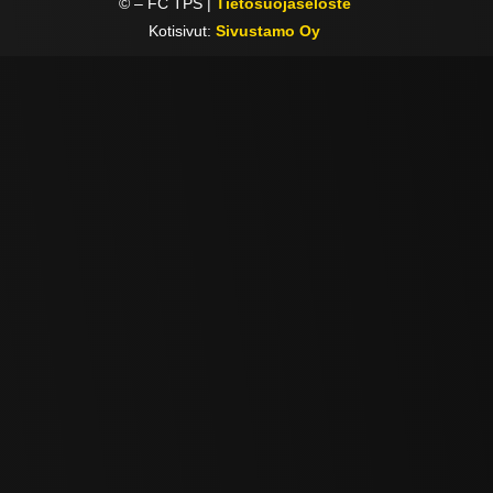
©
– FC TPS |
Tietosuojaseloste
Kotisivut:
Sivustamo Oy