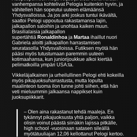
vanhempansa kohtelivat Pelogia kuitenkin hyvin, ja
vähitellen hän sopeutui uuteen elämäänsä
Yhdysvalloissa. Ja jos arki joskus tuntui ikävältä,
saattoi Pelogi uppoutua rakastamansa lajin,
jalkapallon saloihin ja unohtaa kaiken muun.
Brasilialaisia jalkapallon
supertähtiä
Ronaldinhoa
ja
Martaa
ihaillut nuori
Gabriela aloitti jalkapallon harrastamisen
seuratasolla Yhdysvalloissa. Futiksen myötä hän
pääsi myös tutustumaan paremmin uuteen
kotimaahansa, kun juniorijoukkue alkoi kiertää
pelimatkoilla ympäri USA:ta.
Vikkeläjalkainen ja urheilullinen Pelogi ehti kokeilla
myös pikajuoksuharrastusta, mutta lopulta
maalinteon tuoma ilon tunne johti siihen, että hän
veti mieluummin jalkaansa nappikset kuin
juoksupiikkarit.
– Olen aina rakastanut tehdä maaleja. En
tykännyt pikajuoksusta yhtä paljon, vaikka
olisin voinut päästä siinäkin lajissa pitkälle,
high school -vuosinaan satasen sileällä
myötätuuliajan 12,06 kellottanut Pelogi kertoo.