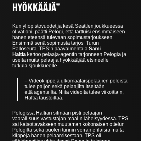
HYÖKKÄÄJÄ”
Kun yliopistovuodet ja kesä Seattlen joukkueessa
olivat ohi, päätti Pelogi, että tarttuisi ensimmäiseen
hänen eteensä tulevaan sopimustarjoukseen.
Ensimmäisenä sopimusta tarjosi Turun
Palloseura. TPS:n päävalmentaja
Sami
Haltia
kertoo pelaaja-agentin tarjonneen Pelogia ja
useita muita pelaajia hyökkääjää etsineelle
turkulaisjoukkueelle.
– Videoklippejä ulkomaalaispelaajien peleistä
tulee paljon sekä pelaajilta itseltään
että agenteilta. Niitä videoita tulee viikoittain,
Haltia taustoittaa.
Pelogissa Haltian silmään pisti pelaajan
vaarallisuus vastustajan maalin läheisyydessä. TPS
sai katsottavakseen muutaman kokonaisen ottelun
Pelogilta sekä puolen tunnin verran erilaisia muita
klippejä hänen pelaamisestaan. TPS oli