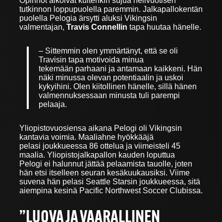
Opinnot alkoivat kuitenkin sujua nelivuotisen
tutkinnon loppupuolella paremmin. Jalkapallokentän
puolella Pelogia ärsytti aluksi Vikingsin
valmentajan,
Travis Connellin
tapa huutaa hänelle.
– Sittemmin olen ymmärtänyt, että se oli
Travisin tapa motivoida minua
tekemään parhaani ja antamaan kaikkeni. Hän
näki minussa olevan potentiaalin ja uskoi
kykyihini. Olen kiitollinen hänelle, sillä hänen
valmennuksessaan minusta tuli parempi
pelaaja.
Yliopistovuosiensa aikana Pelogi oli Vikingsin
kantavia voimia. Maaliahne hyökkääjä
pelasi joukkueessa 86 ottelua ja viimeisteli 45
maalia. Yliopistojalkapallon kauden loputtua
Pelogi ei halunnut jättää pelaamista tauolle, joten
hän etsi itselleen seuran kesäkuukausiksi. Viime
suvena hän pelasi Seattle Starsin joukkueessa, sitä
aiempina kesinä Pacific Northwest Soccer Clubissa.
”LUOVA JA VAARALLINEN