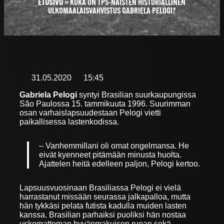
ETUSIVU
»
KUKA ON TPS-NAISTEN HISTORIALLINEN
ULKOMAALAISVAHVISTUS GABRIELA PELOGI?
31.05.2020
15:45
Gabriela Pelogi
syntyi Brasilian suurkaupungissa
São Paulossa 15. tammikuuta 1996. Suurimman
osan varhaislapsuudestaan Pelogi vietti
paikallisessa lastenkodissa.
– Vanhemmillani oli omat ongelmansa. He
eivät kyenneet pitämään minusta huolta.
Ajattelen heitä edelleen paljon, Pelogi kertoo.
Lapsuusvuosinaan Brasiliassa Pelogi ei vielä
harrastanut missään seurassa jalkapalloa, mutta
hän tykkäsi pelata futista kadulla muiden lasten
kanssa. Brasilian parhaiksi puoliksi hän nostaa
uskomattoman hyvänmakuisen ruoan sekä