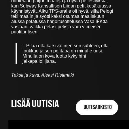
odotetaan paljon maaleja ja hyviä peliesityksiä,
kun Subway Kansallisen Liigan pelit kesäkuussa
käynnistyvät. Alku TPS-uralle oli hyvä, sillä Pelogi
teki maalin ja syötti kaksi osumaa maaliskuun
alussa pelatussa harjoitusottelussa Vasa IFK:ta
vastaan, vaikka pelasi pelistä vain viimeisen
puolituntisen.
– Pitää olla kärsivällinen sen suhteen, että
joukkue ja sen pelitapa on minulle uusi.
Minulla on kova luotto kykyihini
jalkapalloilijana.
Teksti ja kuva: Aleksi Ristimäki
LISÄÄ UUTISIA
UUTISARKISTO