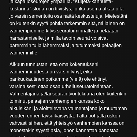
jalkapalloseurojen ympärillä. ”Kuljeta-kannusta-
kustanna”-slogan on tiivistys, jonka asema alkaa olla
jo varsin sementoitu osa näitä keskusteluja. Mielestäni
on kuitenkin syytä pohtia tarkemmin sitä, millainen on
vanhempien merkitys seuratoiminnalle ja pelaajan
harrastamiselle, ja millä tavoin seurat voisivat
paremmin tulla lähemmäksi ja tutummaksi pelaajien
vanhemmille.
Alkuun tunnustan, että oma kokemukseni
vanhemmuudesta on varsin lyhyt, eikä
parikuukautinen poikamme (vielä) ole ehtinyt
varsinaisesti ottaa osaa urheiluseuratoimintaan.
Valmentajana ja/tai seuran työntekijänä olen kuitenkin
toiminut pelaajien vanhempien kanssa koko
aikuisikäni ja aloittelevana valmentajana jo muutaman
vuoden ennen täysi-ikäisyyttä. Tältä pohjalta uskon
vahvasti siihen, että yhteistyö vanhempien kanssa on
monestakin syystä asia, johon kannattaa panostaa