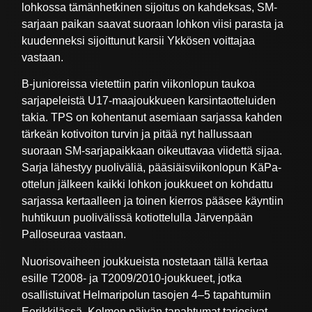
lohkossa tämänhetkinen sijoitus on kahdeksas, SM-
sarjaan paikan saavat suoraan lohkon viisi parasta ja
kuudenneksi sijoittunut karsii Ykkösen voittajaa
vastaan.
B-junioreissa vietettiin parin viikonlopun taukoa
sarjapeleistä U17-maajoukkueen karsintaotteluiden
takia. TPS on kohentanut asemiaan sarjassa kahden
tärkeän kotivoiton turvin ja pitää nyt hallussaan
suoraan SM-sarjapaikkaan oikeuttavaa viidettä sijaa.
Sarja lähestyy puoliväliä, pääsiäisviikonlopun KäPa-
ottelun jälkeen kaikki lohkon joukkueet on kohdattu
sarjassa kertaalleen ja toinen kierros pääsee käyntiin
huhtikuun puolivälissä kotiottelulla Järvenpään
Palloseuraa vastaan.
Nuorisovaiheen joukkueista nostetaan tällä kertaa
esille T2008- ja T2009/2010-joukkueet, jotka
osallistuivat Helmaripolun tasojen 4–5 tapahtumiin
Eerikkilässä. Kolmen päivän tapahtumat tarjosivat