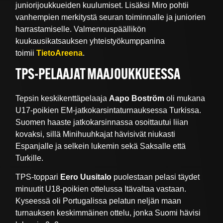
juniorijoukkueiden kuulumiset. Lisäksi Miro pohtii
vanhempien merkitystä seuran toiminnalle ja juniorien
harrastamiselle. Valmennuspäällikön
kuukausikatsauksen yhteistyökumppanina
toimii
TietoAreena
.
TPS-PELAAJAT MAAJOUKKUEESSA
Tepsin keskikenttäpelaaja
Aapo Boström
oli mukana
U17-poikien EM-jatkokarsintaturnauksessa Turkissa.
Suomen haaste jatkokarsinnassa osoittautui liian
kovaksi, sillä Minihuuhkajat hävisivät niukasti
Espanjalle ja selkein lukemin sekä Saksalle että
Turkille.
TPS-toppari
Eero Uusitalo
puolestaan pelasi täydet
minuutit U18-poikien ottelussa Itävaltaa vastaan.
Kyseessä oli Portugalissa pelatun neljän maan
turnauksen keskimmäinen ottelu, jonka Suomi hävisi