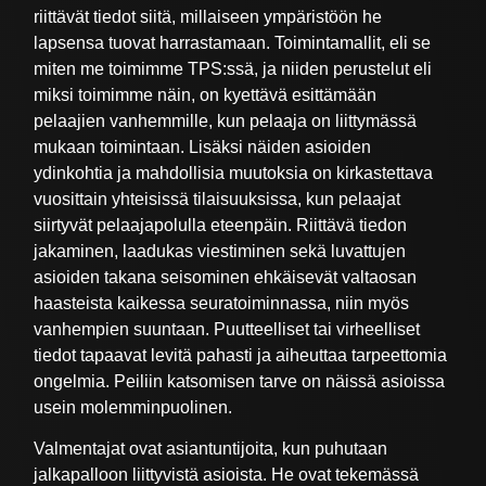
riittävät tiedot siitä, millaiseen ympäristöön he
lapsensa tuovat harrastamaan. Toimintamallit, eli se
miten me toimimme TPS:ssä, ja niiden perustelut eli
miksi toimimme näin, on kyettävä esittämään
pelaajien vanhemmille, kun pelaaja on liittymässä
mukaan toimintaan. Lisäksi näiden asioiden
ydinkohtia ja mahdollisia muutoksia on kirkastettava
vuosittain yhteisissä tilaisuuksissa, kun pelaajat
siirtyvät pelaajapolulla eteenpäin. Riittävä tiedon
jakaminen, laadukas viestiminen sekä luvattujen
asioiden takana seisominen ehkäisevät valtaosan
haasteista kaikessa seuratoiminnassa, niin myös
vanhempien suuntaan. Puutteelliset tai virheelliset
tiedot tapaavat levitä pahasti ja aiheuttaa tarpeettomia
ongelmia. Peiliin katsomisen tarve on näissä asioissa
usein molemminpuolinen.
Valmentajat ovat asiantuntijoita, kun puhutaan
jalkapalloon liittyvistä asioista. He ovat tekemässä