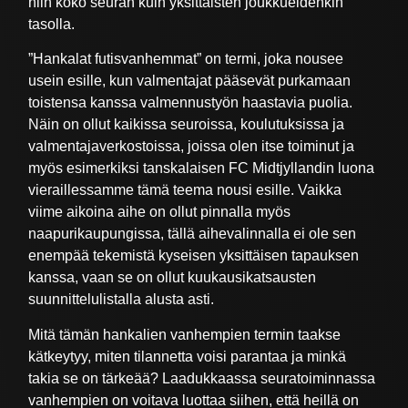
niin koko seuran kuin yksittäisten joukkueidenkin
tasolla.
”Hankalat futisvanhemmat” on termi, joka nousee
usein esille, kun valmentajat pääsevät purkamaan
toistensa kanssa valmennustyön haastavia puolia.
Näin on ollut kaikissa seuroissa, koulutuksissa ja
valmentajaverkostoissa, joissa olen itse toiminut ja
myös esimerkiksi tanskalaisen FC Midtjyllandin luona
vieraillessamme tämä teema nousi esille. Vaikka
viime aikoina aihe on ollut pinnalla myös
naapurikaupungissa, tällä aihevalinnalla ei ole sen
enempää tekemistä kyseisen yksittäisen tapauksen
kanssa, vaan se on ollut kuukausikatsausten
suunnittelulistalla alusta asti.
Mitä tämän hankalien vanhempien termin taakse
kätkeytyy, miten tilannetta voisi parantaa ja minkä
takia se on tärkeää? Laadukkaassa seuratoiminnassa
vanhempien on voitava luottaa siihen, että heillä on