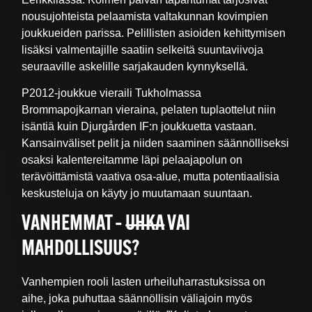
nousujohteista pelaamista valtakunnan kovimpien
joukkueiden parissa. Pelillisten asioiden kehittymisen
lisäksi valmentajille saatiin selkeitä suuntaviivoja
seuraaville askelille sarjakauden kynnyksellä.
P2012-joukkue vieraili Tukholmassa
Brommapojkarnan vieraina, pelaten tuplaottelut niin
isäntiä kuin Djurgården IF:n joukkuetta vastaan.
Kansainväliset pelit ja niiden saaminen säännölliseksi
osaksi kalentereitamme läpi pelaajapolun on
terävöittämistä vaativa osa-alue, mutta potentiaalisia
keskusteluja on käyty jo muutamaan suuntaan.
VANHEMMAT –
UHKA
VAI
MAHDOLLISUUS?
Vanhempien rooli lasten urheiluharrastuksissa on
aihe, joka puhuttaa säännöllisin väliajoin myös