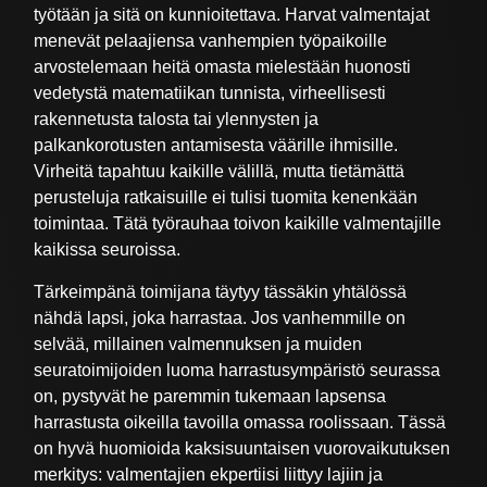
työtään ja sitä on kunnioitettava. Harvat valmentajat
menevät pelaajiensa vanhempien työpaikoille
arvostelemaan heitä omasta mielestään huonosti
vedetystä matematiikan tunnista, virheellisesti
rakennetusta talosta tai ylennysten ja
palkankorotusten antamisesta väärille ihmisille.
Virheitä tapahtuu kaikille välillä, mutta tietämättä
perusteluja ratkaisuille ei tulisi tuomita kenenkään
toimintaa. Tätä työrauhaa toivon kaikille valmentajille
kaikissa seuroissa.
Tärkeimpänä toimijana täytyy tässäkin yhtälössä
nähdä lapsi, joka harrastaa. Jos vanhemmille on
selvää, millainen valmennuksen ja muiden
seuratoimijoiden luoma harrastusympäristö seurassa
on, pystyvät he paremmin tukemaan lapsensa
harrastusta oikeilla tavoilla omassa roolissaan. Tässä
on hyvä huomioida kaksisuuntaisen vuorovaikutuksen
merkitys: valmentajien ekpertiisi liittyy lajiin ja