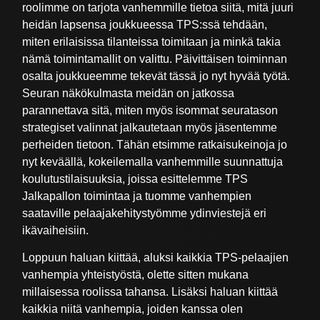
roolimme on tarjota vanhemmille tietoa siitä, mitä juuri
heidän lapsensa joukkueessa TPS:ssä tehdään,
miten erilaisissa tilanteissa toimitaan ja minkä takia
nämä toimintamallit on valittu. Päivittäisen toiminnan
osalta joukkueemme tekevät tässä jo nyt hyvää työtä.
Seuran näkökulmasta meidän on jatkossa
parannettava sitä, miten myös isommat seuratason
strategiset valinnat jalkautetaan myös jäsentemme
perheiden tietoon. Tähän etsimme ratkaisukeinoja jo
nyt keväällä, kokeilemalla vanhemmille suunnattuja
koulutustilaisuuksia, joissa esittelemme TPS
Jalkapallon toimintaa ja tuomme vanhempien
saataville pelaajakehitystyömme ydinviestejä eri
ikävaiheisiin.
Loppuun haluan kiittää, aluksi kaikkia TPS-pelaajien
vanhempia yhteistyöstä, olette sitten mukana
millaisessa roolissa tahansa. Lisäksi haluan kiittää
kaikkia niitä vanhempia, joiden kanssa olen