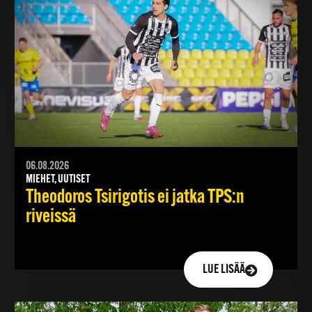
06.08.2026
MIEHET, UUTISET
Theodoros Tsirigotis ei jatka TPS:n
riveissä
LUE LISÄÄ