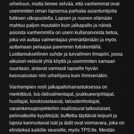
urheiluun, mutta lienee selvää, että vanhemmat ovat
useimmiten oman lapsensa parhaita asiantuntijoita
futiksen ulkopuolella. Lapsen ja nuoren elämään
mahtuu paljon muutakin kuin jalkapallo ja näistä
asioista vanhemmilla on usein kullanarvoista tietoa,
joka voi auttaa valmentajaa ymmärtämään ja myös
auttamaan pelaajaa paremmin futiskentällä.
Luottamuksellinen suhde ja turvallinen ilmapiiri, jossa
aikuiset vetävät yhtä köyttä ja useimmiten samaan
suuntaan, antavat varmasti lapselle hyvän
kasvualustan niin urheilijana kuin ihmisenäkin.
Vanhempien rooli jalkapalloharrastuksessa on
merkittävä. Isä-/äitivalmentajat, joukkueenjohtajat,
huoltajat, kioskivastaavat, taloudenhoitajat,
varainkeruuprojekteihin osallistuvat talkoolaiset,
pelimatkoille kyyditsijät, buffettia täyttävät leipurit ja
lapsia kannustavat isät ja äidit ovat voimavara, joka on
elintärkeä kaikille seuroille, myös TPS:lle. Meidän