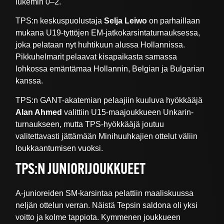
lukemin 0–2.
TPS:n keskuspuolustaja
Selja Leiwo
on parhaillaan
mukana U19-tyttöjen EM-jatkokarsintaturnauksessa,
joka pelataan nyt huhtikuun alussa Hollannissa.
Pikkuhelmarit pelaavat kisapaikasta samassa
lohkossa emäntämaa Hollannin, Belgian ja Bulgarian
kanssa.
TPS:n GANT-akatemian pelaajiin kuuluva hyökkääjä
Alan Ahmed
valittiin U15-maajoukkueen Unkarin-
turnaukseen, mutta TPS-hyökkääjä joutuu
valitettavasti jättämään Minihuuhkajien ottelut väliin
loukkaantumisen vuoksi.
TPS:N JUNIORIJOUKKUEET
A-junioreiden SM-karsintaa pelattiin maaliskuussa
neljän ottelun verran. Näistä Tepsin saldona oli yksi
voitto ja kolme tappiota. Kymmenen joukkueen