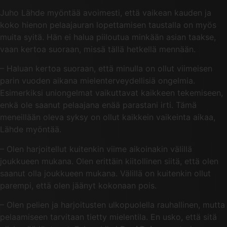
Juho Lähde myöntää avoimesti, että vaikean kauden ja
koko hienon pelaajauran lopettamisen taustalla on myös
muita syitä. Hän ei halua piiloutua minkään asian taakse,
vaan kertoa suoraan, missä tällä hetkellä mennään.
– Haluan kertoa suoraan, että minulla on ollut viimeisen
parin vuoden aikana mielenterveydellisiä ongelmia.
Esimerkiksi uniongelmat vaikuttavat kaikkeen tekemiseen,
enkä ole saanut pelaajana enää parastani irti. Tämä
meneillään oleva syksy on ollut kaikkein vaikeinta aikaa,
Lähde myöntää.
– Olen harjoitellut kuitenkin viime aikoinakin välillä
joukkueen mukana. Olen erittäin kiitollinen siitä, että olen
saanut olla joukkueen mukana. Välillä on kuitenkin ollut
parempi, että olen jäänyt kokonaan pois.
– Olen pelien ja harjoitusten ulkopuolella rauhallinen, mutta
pelaamiseen tarvitaan tietty mielentila. En usko, että sitä