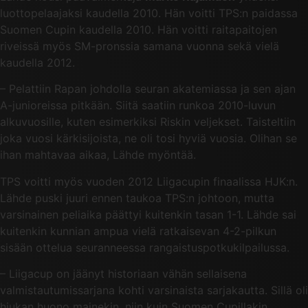
luottopelaajaksi kaudella 2010. Hän voitti TPS:n paidassa
Suomen Cupin kaudella 2010. Hän voitti raitapaitojen
riveissä myös SM-pronssia samana vuonna sekä vielä
kaudella 2012.
– Pelattiin Rapan johdolla seuran akatemiassa ja sen ajan
A-junioreissa pitkään. Siitä saatiin runkoa 2010-luvun
alkuvuosille, kuten esimerkiksi Riskin veljekset. Taisteltiin
joka vuosi kärkisijoista, ne oli tosi hyviä vuosia. Olihan se
ihan mahtavaa aikaa, Lähde myöntää.
TPS voitti myös vuoden 2012 Liigacupin finaalissa HJK:n.
Lähde puski juuri ennen taukoa TPS:n johtoon, mutta
varsinainen peliaika päättyi kuitenkin tasan 1-1. Lähde sai
kuitenkin kunnian ampua vielä ratkaisevan 4-2-pilkun
sisään ottelua seuranneessa rangaistuspotkukilpailussa.
– Liigacup on jäänyt historiaan vähän sellaisena
valmistautumissarjana kohti varsinaista sarjakautta. Sillä oli
hiukan huono mainekin, niin kuin Suomen Cupillakin