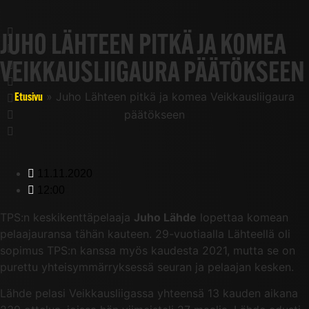
JUHO LÄHTEEN PITKÄ JA KOMEA
VEIKKAUSLIIGAURA PÄÄTÖKSEEN
»
Juho Lähteen pitkä ja komea Veikkausliigaura
Etusivu
päätökseen
11.11.2020
12:00
TPS:n keskikenttäpelaaja
Juho Lähde
lopettaa komean
pelaajauransa tähän kauteen. 29-vuotiaalla Lähteellä oli
sopimus TPS:n kanssa myös kaudesta 2021, mutta se on
purettu yhteisymmärryksessä seuran ja pelaajan kesken.
Lähde pelasi Veikkausliigassa yhteensä 13 kauden aikana