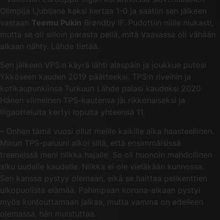
Olimpija Ljubljana kaksi kertaa 1-0 ja saatiin sen jälkeen
vastaan
Teemu Pukin
Brøndby IF. Pudottiin niille niukasti,
mutta se oli silloin parasta peliä, mitä Vaasassa oli vähään
aikaan nähty. Lähde tietää.
Sen jälkeen VPS:n käyrä lähti alaspäin ja joukkue putosi
Ykköseen kauden 2019 päätteeksi. TPS:n riveihin ja
kotikaupunkiinsa Turkuun Lähde palasi kaudeksi 2020.
Hänen viimeinen TPS-kautensa jäi rikkonaiseksi ja
liigaotteluita kertyi lopulta yhteensä 11.
– Onhan tämä vuosi ollut meille kaikille aika haasteellinen.
Minun TPS-paluuni alkoi sillä, että ensimmäisissä
treeneissä meni nilkka hajalle. Se oli huonoin mahdollinen
alku uudelle kaudelle. Nilkka ei ole vieläkään kunnossa.
Sen kanssa pystyy olemaan, eikä se haittaa pelikenttien
ulkopuolista elämää. Pahimpaan korona-aikaan pystyi
myös kuntouttamaan jalkaa, mutta vamma on edelleen
olemassa, hän muistuttaa.