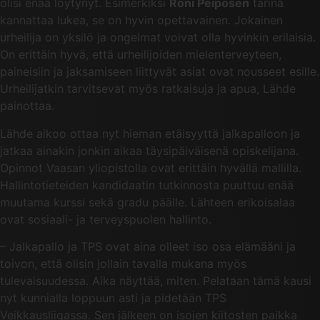
olisi enää löytynyt. Esimerkiksi
Roni Peiposen
tarina
kannattaa lukea, se on hyvin opettavainen. Jokainen
urheilija on yksilö ja ongelmat voivat olla hyvinkin erilaisia.
On erittäin hyvä, että urheilijoiden mielenterveyteen,
paineisiin ja jaksamiseen liittyvät asiat ovat nousseet esille.
Urheilijatkin tarvitsevat myös ratkaisuja ja apua, Lähde
painottaa.
Lähde aikoo ottaa nyt hieman etäisyyttä jalkapalloon ja
jatkaa ainakin jonkin aikaa täysipäiväisenä opiskelijana.
Opinnot Vaasan yliopistolla ovat erittäin hyvällä mallilla.
Hallintotieteiden kandidaatin tutkinnosta puuttuu enää
muutama kurssi sekä gradu päälle. Lähteen erikoisalaa
ovat sosiaali- ja terveyspuolen hallinto.
– Jalkapallo ja TPS ovat aina olleet iso osa elämääni ja
toivon, että olisin jollain tavalla mukana myös
tulevaisuudessa. Aika näyttää, miten. Pelataan tämä kausi
nyt kunnialla loppuun asti ja pidetään TPS
Veikkausliigassa. Sen jälkeen on isojen kiitosten paikka