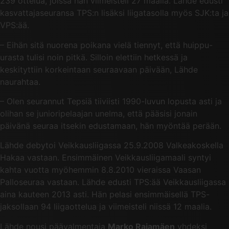
239 ottelua, joissa hän viimeisteli 27 maalia. Lähde edusti
kasvattajaseuransa TPS:n lisäksi liigatasolla myös SJK:ta ja
VPS:ää.
– Eihän sitä nuorena poikana vielä tiennyt, että huippu-
urasta tulisi noin pitkä. Silloin elettiin hetkessä ja
keskityttiin korkeintaan seuraavaan päivään, Lähde
naurahtaa.
– Olen seurannut Tepsiä tiiviisti 1990-luvun lopusta asti ja
olihan se junioripelaajan unelma, että pääsisi jonain
päivänä seuraa itsekin edustamaan, hän myöntää perään.
Lähde debytoi Veikkausliigassa 25.9.2008 Valkeakoskella
Hakaa vastaan. Ensimmäinen Veikkausliigamaali syntyi
kahta vuotta myöhemmin 8.8.2010 vieraissa Vaasan
Palloseuraa vastaan. Lähde edusti TPS:ää Veikkausliigassa
aina kauteen 2013 asti. Hän pelasi ensimmäisellä TPS-
jaksollaan 94 liigaottelua ja viimeisteli niissä 12 maalia.
Lähde nousi päävalmentaja
Marko Rajamäen
yhdeksi