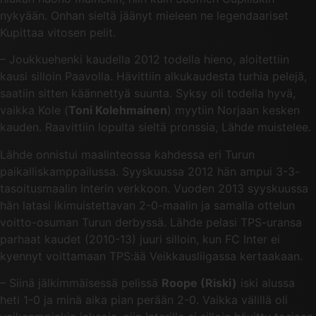
nykyään. Onhan sieltä jäänyt mieleen ne legendaariset
Kupittaa vitosen pelit.
– Joukkuehenki kaudella 2012 todella hieno, aloitettiin
kausi silloin Paavolla. Hävittiin alkukaudesta turhia pelejä,
saatiin sitten käännettyä suunta. Syksy oli todella hyvä,
vaikka Kole (
Toni Kolehmainen
) myytiin Norjaan kesken
kauden. Raavittiin lopulta sieltä pronssia, Lähde muistelee.
Lähde onnistui maalinteossa kahdessa eri Turun
paikalliskamppailussa. Syyskuussa 2012 hän ampui 3-3-
tasoitusmaalin Interin verkkoon. Vuoden 2013 syyskuussa
hän latasi ikimuistettavan 2-0-maalin ja samalla ottelun
voitto-osuman Turun derbyssä. Lähde pelasi TPS-uransa
parhaat kaudet (2010-13) juuri silloin, kun FC Inter ei
kyennyt voittamaan TPS:ää Veikkausliigassa kertaakaan.
– Siinä jälkimmäisessä pelissä
Roope (Riski)
iski alussa
heti 1-0 ja minä aika pian perään 2-0. Vaikka välillä oli