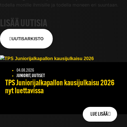
todella monille ihmisille ja todella moneen eri suuntaan.
LISÄÄ UUTISIA
UUTISARKISTO
04.08.2026
JUNIORIT, UUTISET
TPS Juniorijalkapallon kausijulkaisu 2026
nyt luettavissa
LUE LISÄÄ