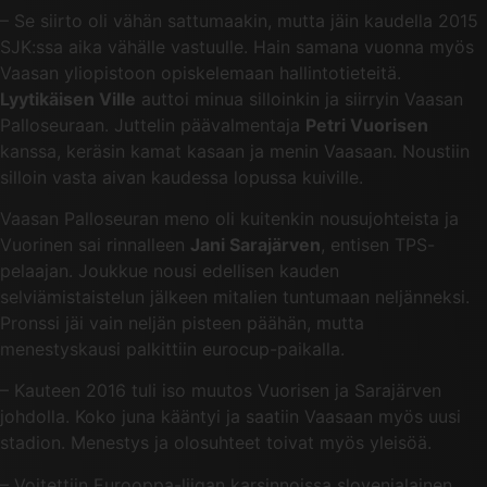
– Se siirto oli vähän sattumaakin, mutta jäin kaudella 2015
SJK:ssa aika vähälle vastuulle. Hain samana vuonna myös
Vaasan yliopistoon opiskelemaan hallintotieteitä.
Lyytikäisen Ville
auttoi minua silloinkin ja siirryin Vaasan
Palloseuraan. Juttelin päävalmentaja
Petri Vuorisen
kanssa, keräsin kamat kasaan ja menin Vaasaan. Noustiin
silloin vasta aivan kaudessa lopussa kuiville.
Vaasan Palloseuran meno oli kuitenkin nousujohteista ja
Vuorinen sai rinnalleen
Jani Sarajärven
, entisen TPS-
pelaajan. Joukkue nousi edellisen kauden
selviämistaistelun jälkeen mitalien tuntumaan neljänneksi.
Pronssi jäi vain neljän pisteen päähän, mutta
menestyskausi palkittiin eurocup-paikalla.
– Kauteen 2016 tuli iso muutos Vuorisen ja Sarajärven
johdolla. Koko juna kääntyi ja saatiin Vaasaan myös uusi
stadion. Menestys ja olosuhteet toivat myös yleisöä.
– Voitettiin Eurooppa-liigan karsinnoissa slovenialainen