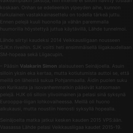
vaikeampiakin jaksoja, niin Interille ei silloin hävitty tosiaan
koskaan. Onhan se edelleenkin ylpeyden aihe, kunnon
turkulainen vastakkainasettelu on todella tärkeä juttu.
Ennen pelejä kuuli huonolla ja vähän paremmalla
huumorilla höystettyä juttua käytävillä, Lähde tunnelmoi.
Lähde siirtyi kaudeksi 2014 Veikkausliigaan nousseen
SJK:n riveihin. SJK voitti heti ensimmäisellä liigakaudellaan
SM-hopeaa sekä Liigacupin.
– Pääsin
Valakarin Simon
alaisuuteen Seinäjoella. Asuin
silloin yksin eka kertaa, mutta kotiutumista auttoi se, että
meillä on läheistä sukua Pohjanmaalla. Äidin puolen suku
on Kurikasta ja isovanhemmatkin pääsivät katsomaan
pelejä. HJK oli silloin ylivoimainen ja pelasi sinä syksynä
Eurooppa-liigan lohkovaiheessa. Meillä oli huono
alkukausi, mutta noustiin hienosti syksyllä hopealla.
Seinäjoelta matka jatkui kesken kauden 2015 VPS:ään.
Vaasassa Lähde pelasi Veikkausliigaa kaudet 2015-19.