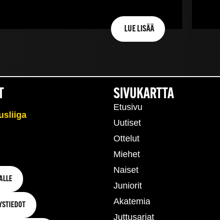
LUE LISÄÄ
T
SIVUKARTTA
Etusivu
Uutiset
Ottelut
Miehet
Naiset
ALLE
Juniorit
Akatemia
YSTIEDOT
Juttusarjat