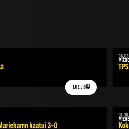
06.08
MIEHE
sä
TPS:
LUE LISÄÄ
01.08
MIEHE
K Mariehamn kaatui 3–0
Kok