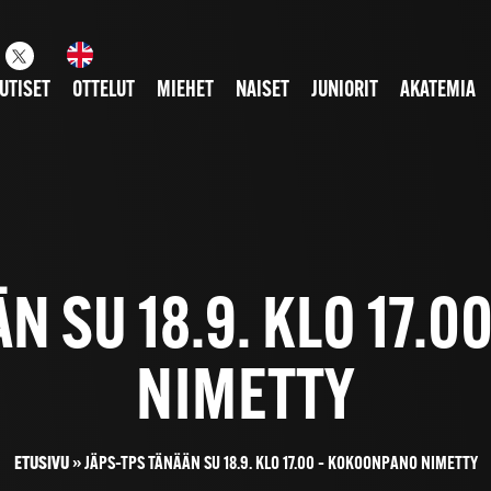
UTISET
OTTELUT
MIEHET
NAISET
JUNIORIT
AKATEMIA
N SU 18.9. KLO 17.
NIMETTY
ETUSIVU
»
JÄPS–TPS TÄNÄÄN SU 18.9. KLO 17.00 – KOKOONPANO NIMETTY