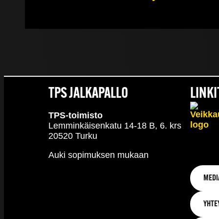
TPS JALKAPALLO
LINKI
TPS-toimisto
Lemminkäisenkatu 14-18 B, 6. krs
20520 Turku
Auki sopimuksen mukaan
MEDI
YHTE