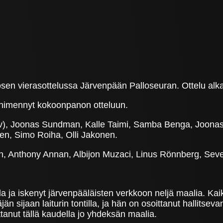
sen vierasottelussa Järvenpään Palloseuran. Ottelu alk
nimennyt kokoonpanon otteluun.
mv), Joonas Sundman, Kalle Taimi, Samba Benga, Joon
n, Simo Roiha, Olli Jakonen.
n, Anthony Annan, Albijon Muzaci, Linus Rönnberg, Sev
la ja iskenyt järvenpääläisten verkkoon neljä maalia. Kai
n sijaan laiturin tontilla, ja hän on osoittanut hallitse
anut tällä kaudella jo yhdeksän maalia.