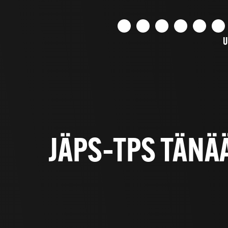
U
JÄPS–TPS TÄNÄÄ