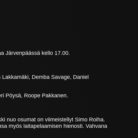
aa Järvenpäässä kello 17.00.
as Lakkamäki, Demba Savage, Daniel
eri Pöysä, Roope Pakkanen.
kki nuo osumat on viimeistellyt Simo Roiha.
vansa myös laitapelaamisen hienosti. Vahvana