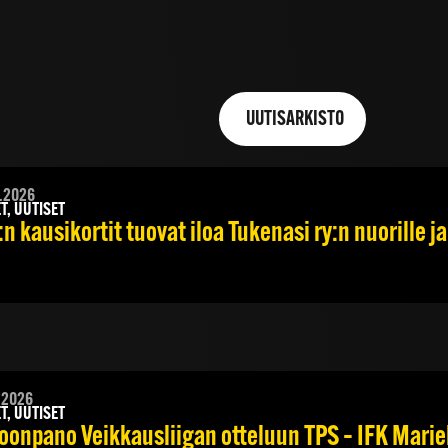
UUTISARKISTO
.2026
T, UUTISET
n kausikortit tuovat iloa Tukenasi ry:n nuorille ja
.2026
T, UUTISET
oonpano Veikkausliigan otteluun TPS – IFK Marieh