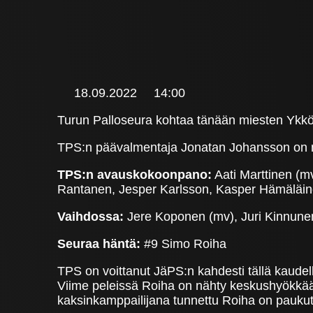
18.09.2022
14:00
Turun Palloseura kohtaa tänään miesten Ykkö
TPS:n päävalmentaja Jonatan Johansson on 
TPS:n avauskokoonpano:
Aati Marttinen (
Rantanen, Jesper Karlsson, Kasper Hämäläine
Vaihdossa:
Jere Koponen (mv), Juri Kinnune
Seuraa häntä:
#9 Simo Roiha
TPS on voittanut JäPS:n kahdesti tällä kaudel
Viime peleissä Roiha on nähty keskushyökkääjä
kaksinkamppailijana tunnettu Roiha on paukutt