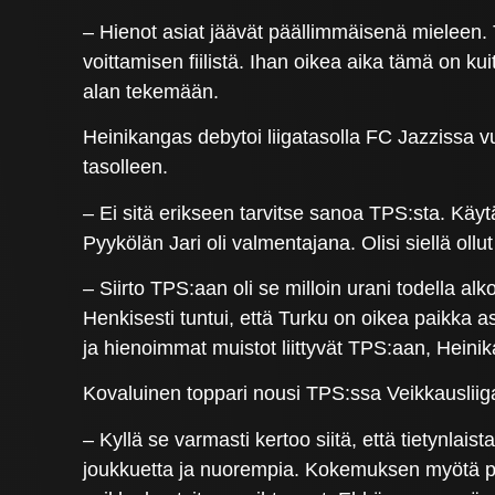
– Hienot asiat jäävät päällimmäisenä mieleen. Ti
voittamisen fiilistä. Ihan oikea aika tämä on k
alan tekemään.
Heinikangas debytoi liigatasolla FC Jazzissa v
tasolleen.
– Ei sitä erikseen tarvitse sanoa TPS:sta. Käy
Pyykölän Jari oli valmentajana. Olisi siellä oll
– Siirto TPS:aan oli se milloin urani todella alk
Henkisesti tuntui, että Turku on oikea paikka a
ja hienoimmat muistot liittyvät TPS:aan, Heini
Kovaluinen toppari nousi TPS:ssa Veikkausliig
– Kyllä se varmasti kertoo siitä, että tietynlais
joukkuetta ja nuorempia. Kokemuksen myötä py