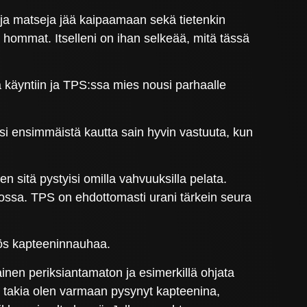
enoja matseja jää kaipaamaan sekä tietenkin
a hommat. Itselleni on ihan selkeää, mitä tässä
 käyntiin ja TPS:ssa mies nousi parhaalle
si ensimmäistä kautta sain hyvin vastuuta, kun
ten sitä pystyisi omilla vahvuuksilla pelata.
tkossa. TPS on ehdottomasti urani tärkein seura
yös kapteeninnauhaa.
llainen periksiantamaton ja esimerkillä ohjata
takia olen varmaan pysynyt kapteenina,