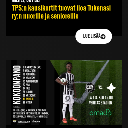
MIEHET, UUTISET
TPS:n kausikortit tuovat iloa Tukenasi
ry:n nuorille ja senioreille
LUE LISÄÄ