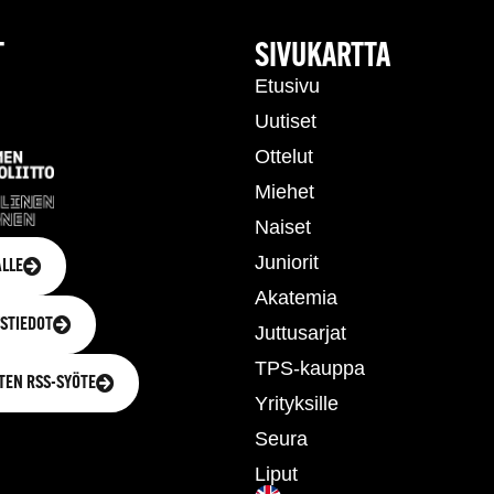
T
SIVUKARTTA
Etusivu
Uutiset
Ottelut
Miehet
Naiset
Juniorit
LLE
Akatemia
STIEDOT
Juttusarjat
TPS-kauppa
TEN RSS-SYÖTE
Yrityksille
Seura
Liput