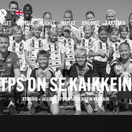
TISET
OTTELUT
MIEHET
NAISET
JUNIORIT
AKATEMIA
 TPS ON SE KAIKKEI
ETUSIVU
»
JALLULLE TPS ON SE KAIKKEIN RAKKAIN