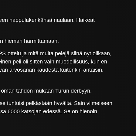
keen nappulakenkänsä naulaan. Haikeat
kin hieman harmittamaan.
-ottelu ja mitä muita pelejä siinä nyt olikaan,
meinen peli oli sitten vain muodollisuus, kun en
yvän arvosanan kaudesta kuitenkin antaisin.
hen oman tahdon mukaan Turun derbyyn.
 se tuntuisi pelkästään hyvältä. Sain viimeiseen
rbyssä 6000 katsojan edessä. Se on hienoin