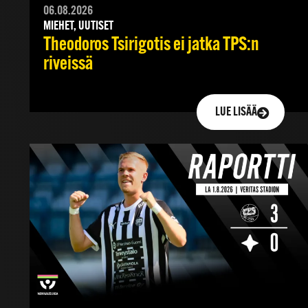
06.08.2026
MIEHET, UUTISET
Theodoros Tsirigotis ei jatka TPS:n
riveissä
LUE LISÄÄ