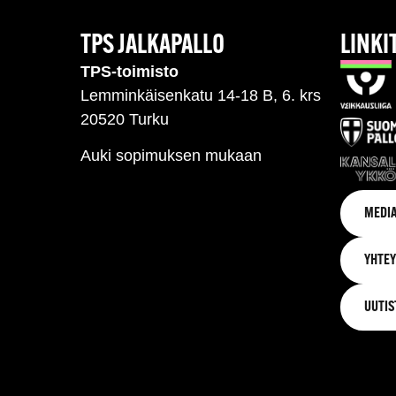
TPS JALKAPALLO
LINKI
TPS-toimisto
Lemminkäisenkatu 14-18 B, 6. krs
20520 Turku
Auki sopimuksen mukaan
MEDIA
YHTEY
UUTIS