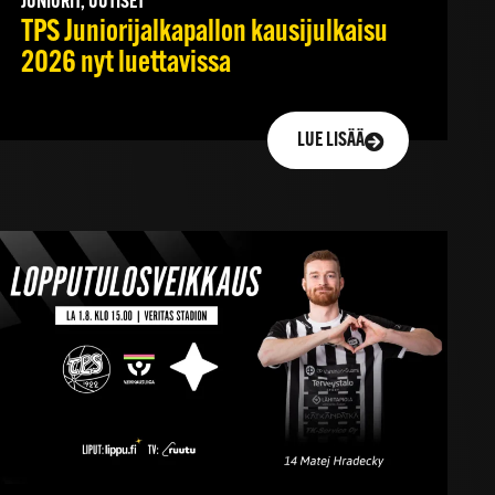
JUNIORIT, UUTISET
TPS Juniorijalkapallon kausijulkaisu
2026 nyt luettavissa
LUE LISÄÄ