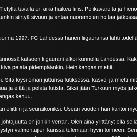
etyllä tavalla on aika haikea fiilis. Pelikavareita ja hi
uitenkin siirtyä sivuun ja antaa nuorempien hoitaa jatkoss
uonna 1997. FC Lahdessa hänen liigauransa lähti todellä
tännössä katsoen liigaurani alkoi kunnolla Lahdessa. Kak
ut kiva pelata pidempäänkin, Heinikangas miettii.
oi. Sitä löysi oman juttunsa futiksessa, kasvoi ja mietti mi
sua ja elää ja pelata futista. Siksi jään Turkuun myös ja
kangas kehuu.
an eliittiin ja seuraikoniksi. Usean vuoden hän kantoi m
ta johtajuutta on jonkin verran. Olen aina yrittänyt olla se
styn valmentajien kanssa tulemaan hyvin toimeen. Sen 