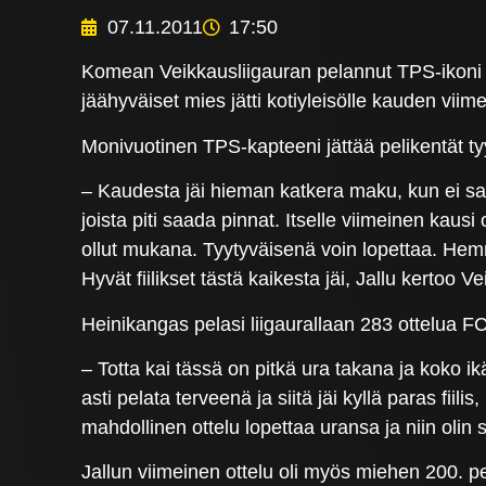
07.11.2011
17:50
Komean Veikkausliigauran pelannut TPS-ikoni
jäähyväiset mies jätti kotiyleisölle kauden viim
Monivuotinen TPS-kapteeni jättää pelikentät t
– Kaudesta jäi hieman katkera maku, kun ei saat
joista piti saada pinnat. Itselle viimeinen kausi
ollut mukana. Tyytyväisenä voin lopettaa. Hemm
Hyvät fiilikset tästä kaikesta jäi, Jallu kertoo V
Heinikangas pelasi liigaurallaan 283 ottelua
– Totta kai tässä on pitkä ura takana ja koko i
asti pelata terveenä ja siitä jäi kyllä paras fi
mahdollinen ottelu lopettaa uransa ja niin olin 
Jallun viimeinen ottelu oli myös miehen 200. p