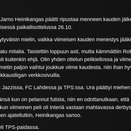
 Jarno Heinikangas päätti ripustaa menneen kauden jäl
eisessä paikallisottelussa 26.10.
yytyväisin mielin, vaikka viimeisen kauden menestys jää
u mitalia. Taisteltiin loppuun asti, mutta kämmättiin RoPS
 oli kuitenkin ehjä. Olin yhden ottelun pelikiellossa ja vii
etin paljon vaihtui joukkue viime kaudesta, niin ihan h
eikkausliigan verkkosivuilla.
 FC Jazzissa, FC Lahdessa ja TPS:ssa. Ura päättyi mie
känsä kun on pelannut futista, niin en odottanutkaan, että
ilis, kun viimeinen peli oli Interiä vastaan mahtavassa de
sen ajatellutkin, Heinikangas sanoo.
eli TPS-paidassa.