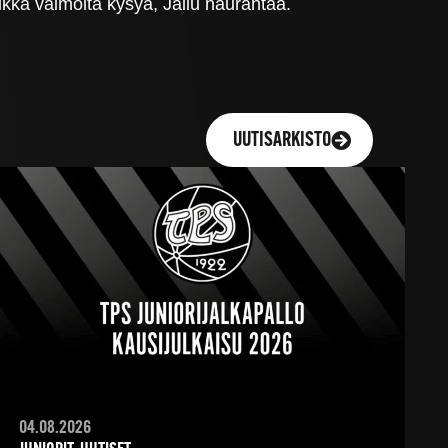
kka vaimolta kysyä, Jallu naurahtaa.
UUTISARKISTO
04.08.2026