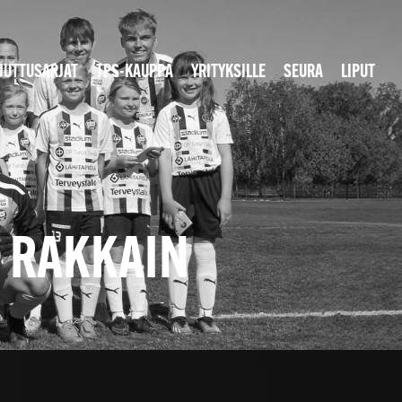
JUTTUSARJAT
TPS-KAUPPA
YRITYKSILLE
SEURA
LIPUT
N RAKKAIN