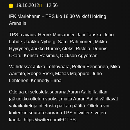
19.10.2012
12:56
IFK Mariehamn – TPS klo 18.30 Wiklöf Holding
Arenalla
TPS:n avaus: Henrik Moisander, Jani Tanska, Juho
Lähde, Jaakko Nyberg, Sami Rähmönen, Mikko
Hyyrynen, Jarkko Hurme, Aleksi Ristola, Dennis
Okaru, Konsta Rasimus, Dickson Agyeman
Vaihdossa: Jukka Lehtovaara, Petteri Pennanen, Mika
Ääritalo, Roope Riski, Matias Majapuro, Juho
Lehtonen, Kennedy Eriba
Ottelua ei selosteta suorana Auran Aalloilla illan
jääkiekko-ottelun vuoksi, mutta Auran Aallot välittävät
väliaikatietoja ottelusta paikan päältä. Ottelua voi
kuitenkin seurata suorana TPS:n twitter-sivujen
kautta: https://twitter.com/FCTPS.