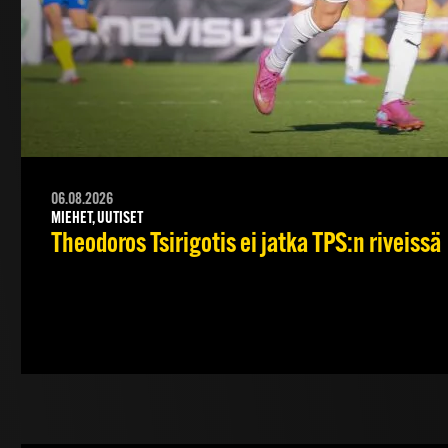
06.08.2026
MIEHET, UUTISET
Theodoros Tsirigotis ei jatka TPS:n riveissä