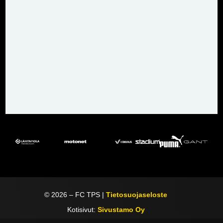
©
2026
– FC TPS |
Tietosuojaseloste
Kotisivut:
Sivustamo Oy