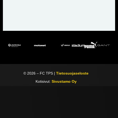
©
2026
– FC TPS |
Tietosuojaseloste
Kotisivut:
Sivustamo Oy