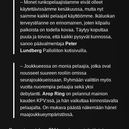
– Monet runkopelaajistamme eivät olleet
käytettävissämme kesäkuussa, mutta nyt
saimme kaikki pelaajat käyttöömme. Ikäluokan
terveystilanne on erinomainen, joten kilpailu
paikoista on todella kovaa. Täytyy koputtaa
puuta ja toivoa, että kaikki pysyvät kunnossa,
sanoo päävalmentaja
Peter
Lundberg
Palloliiton kotisivuilla.
– Joukkueessa on monia pelaajia, jotka ovat
nousseet suureen rooliin omissa
seurajoukkueissaan. Ryhmään valittiin myös
vuotta nuorempia pelaajia sekä yksi
debytantti.
Arop Ring
on pelannut mainion
kauden KPV:ssä, ja hän vaikuttaa kiinnostavalta
pelaajalta. On mukava päästä näkemään hänet
maajoukkueympäristössä.