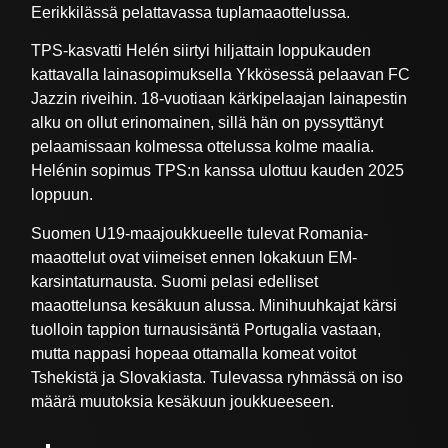
Eerikkilässä pelattavassa tuplamaaottelussa.
TPS-kasvatti Helén siirtyi hiljattain loppukauden
kattavalla lainasopimuksella Ykkösessä pelaavan FC
Jazzin riveihin. 18-vuotiaan kärkipelaajan lainapestin
alku on ollut erinomainen, sillä hän on pyssyttänyt
pelaamissaan kolmessa ottelussa kolme maalia.
Helénin sopimus TPS:n kanssa ulottuu kauden 2025
loppuun.
Suomen U19-maajoukkueelle tulevat Romania-
maaottelut ovat viimeiset ennen lokakuun EM-
karsintaturnausta. Suomi pelasi edelliset
maaottelunsa kesäkuun alussa. Minihuuhkajat kärsi
tuolloin tappion turnausisäntä Portugalia vastaan,
mutta nappasi hopeaa ottamalla komeat voitot
Tshekistä ja Slovakiasta. Tulevassa ryhmässä on iso
määrä muutoksia kesäkuun joukkueeseen.