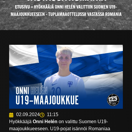
ETUSIVU
»
HYÖKKÄÄJÄ ONNI HELÉN VALITTIIN SUOMEN U19-
MAAJOUKKUEESEEN – TUPLAMAAOTTELUSSA VASTASSA ROMANIA
02.09.2024
11:15
Hyökkääjä
Onni Helén
on valittu Suomen U19-
maajoukkueeseen. U19-pojat isännöi Romaniaa