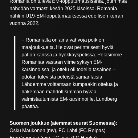
Romania on tuleva EM-lopputurnausisäntä, joten maa
nähdään varmasti kesän 2025 kisoissa. Romania
nähtiin U19-EM-lopputurnauksessa edellisen kerran
vuonna 2022.
– Romanialla on aina vahvoja poikien
maajoukkueita. He ovat perinteisesti hyviä
pallon kanssa ja hyökkäyspelissä. Pelasimme
Romaniaa vastaan viime syksyn EM-
karsinnoissa, ja ottelu oli todella tasainen –
odotan tulevista peleistä samanlaisia.
Lähdemme voittamaan kumpaakin ottelua ja
hakemaan mahdollisimman hyvää
valmistautumista EM-karsinnoille, Lundberg
päättää.
Suomen joukkue (aiemmat seurat Suomessa):
Osku Maukonen (mv), FC Lahti (FC Reipas)
Eero Vuorjoki (mv), FC Inter (FC Honka)