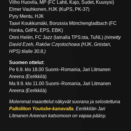
Vilho Huovila, MP (FC Lahti, Kajo, Sudet, Kuusysi)
Elmer Vauhkonen, HJK (KuPS, PK-37)
Pyry Mentu, HJK
Taavi Koukkumäki, Borussia Mönchengladbach (FC
Honka, GrIFK, EPS, EBK)
Onni Helén, FC Jazz (lainalla TPS:sta, TuNL)
(nimetty
David Ezeh, Raków Częstochowa (HJK, Gnistan,
HPS) tilalle 30.8.)
Suomen ottelut:
Pe 6.9. klo 18.00 Suomi–Romania, Jari Litmanen
Areena (Eerikkilä)
Ma 9.9. klo 11.00 Suomi–Romania, Jari Litmanen
Areena (Eerikkilä)
Molemmat maaottelut näkyvät suorana ja selostettuna
Palloliiton Youtube-kanavalla
. Eerikkilän Jari
Litmanen Areenan katsomoon on vapaa pääsy.