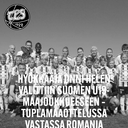
HYÖKKÄÄJÄ ONNI HELÉN
VALITTIIN SUOMEN U19-
MAAJOUKKUEESEEN –
TUPLAMAAOTTELUSSA
VASTASSA ROMANIA