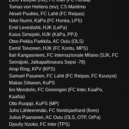
Tomas von Hellens (mv), CS Maritimo
Akseli Puukko, FC Lahti (FC Reipas)
Niko Nurmi, KäPa (FC Honka, LPS)
Emil Leveälahti, HJK (LePa)
Kaius Simojoki, HJK (KäPa, PPJ)
Otso-Pekka Parkkila, AC Oulu (OLS)
Eemil Toivonen, HJK (FC Kontu, MPS)
Ilari Kangasniemi, FC Internazionale Milano (SJK, FC
Seinäjoki, Jalkapalloseura Sepsi -78)
Arop Ring, KPV (KPS)
Samuel Pasanen, FC Lahti (FC Reipas, FC Kuusysi)
Matias Siltanen, KuPS
Iiro Mendolin, FC Groningen (FC Inter, KaaPo,
KaaNa)
Otto Ruoppi, KuPS (MP)
Juho Lähteenmäki, FC Nordsjaelland (Ilves)
Julius Paananen, AC Oulu (OLS, OTP, OrPa)
Djoully Nzoko, FC Inter (TPS)