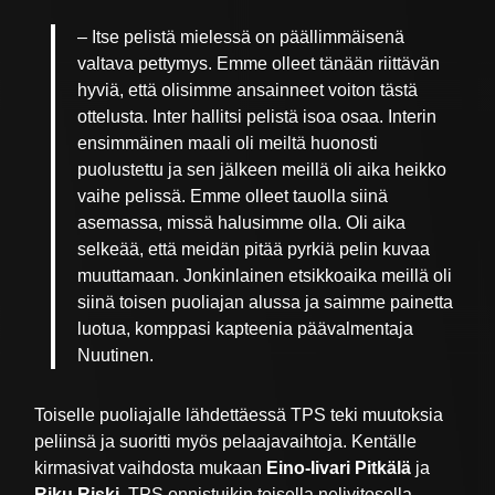
– Itse pelistä mielessä on päällimmäisenä
valtava pettymys. Emme olleet tänään riittävän
hyviä, että olisimme ansainneet voiton tästä
ottelusta. Inter hallitsi pelistä isoa osaa. Interin
ensimmäinen maali oli meiltä huonosti
puolustettu ja sen jälkeen meillä oli aika heikko
vaihe pelissä. Emme olleet tauolla siinä
asemassa, missä halusimme olla. Oli aika
selkeää, että meidän pitää pyrkiä pelin kuvaa
muuttamaan. Jonkinlainen etsikkoaika meillä oli
siinä toisen puoliajan alussa ja saimme painetta
luotua, komppasi kapteenia päävalmentaja
Nuutinen.
Toiselle puoliajalle lähdettäessä TPS teki muutoksia
peliinsä ja suoritti myös pelaajavaihtoja. Kentälle
kirmasivat vaihdosta mukaan
Eino-Iivari Pitkälä
ja
Riku Riski
. TPS onnistuikin toisella nelivitosella