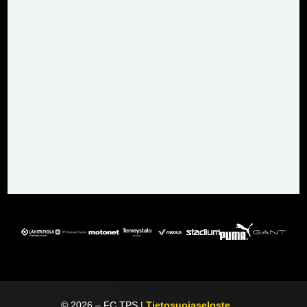
©
2026
– FC TPS |
Tietosuojaseloste