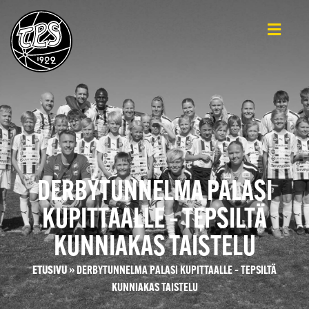
DERBYTUNNELMA PALASI
KUPITTAALLE – TEPSILTÄ
KUNNIAKAS TAISTELU
ETUSIVU
»
DERBYTUNNELMA PALASI KUPITTAALLE – TEPSILTÄ
KUNNIAKAS TAISTELU