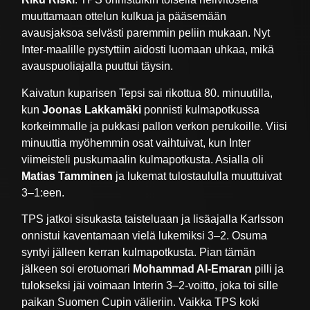
muuttamaan ottelun kulkua ja pääsemään
avausjaksoa selvästi paremmin peliin mukaan. Nyt
Inter-maalille pystyttiin aidosti luomaan uhkaa, mikä
avauspuoliajalla puuttui täysin.
Kaivatun kuparisen Tepsi sai rikottua 80. minuutilla,
kun
Joonas Lakkamäki
ponnisti kulmapotkussa
korkeimmalle ja pukkasi pallon verkon perukoille. Viisi
minuuttia myöhemmin osat vaihtuivat, kun Inter
viimeisteli puskumaalin kulmapotkusta. Asialla oli
Matias Tamminen
ja lukemat tulostaululla muuttuivat
3–1:een.
TPS jatkoi sisukasta taisteluaan ja lisäajalla Karlsson
onnistui kaventamaan vielä lukemiksi 3–2. Osuma
syntyi jälleen kerran kulmapotkusta. Pian tämän
jälkeen soi erotuomari
Mohammad Al-Emaran
pilli ja
tulokseksi jäi voimaan Interin 3–2-voitto, joka toi sille
paikan Suomen Cupin välieriin. Vaikka TPS koki