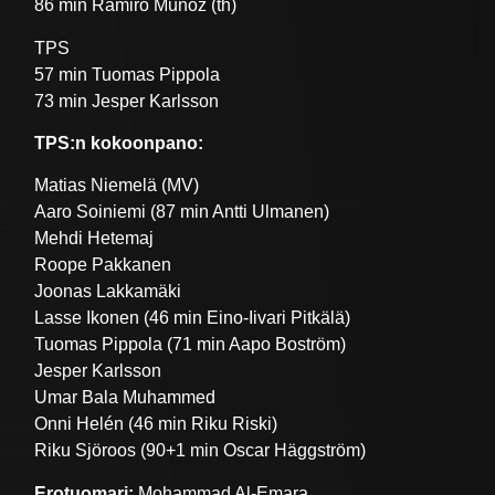
86 min Ramiro Munoz (th)
TPS
57 min Tuomas Pippola
73 min Jesper Karlsson
TPS:n kokoonpano:
Matias Niemelä (MV)
Aaro Soiniemi (87 min Antti Ulmanen)
Mehdi Hetemaj
Roope Pakkanen
Joonas Lakkamäki
Lasse Ikonen (46 min Eino-Iivari Pitkälä)
Tuomas Pippola (71 min Aapo Boström)
Jesper Karlsson
Umar Bala Muhammed
Onni Helén (46 min Riku Riski)
Riku Sjöroos (90+1 min Oscar Häggström)
Erotuomari:
Mohammad Al-Emara