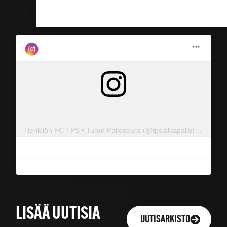
Henkilön FC TPS • Turun Palloseura (@tpsjalkapallo) jakama julkaisu
LISÄÄ UUTISIA
UUTISARKISTO