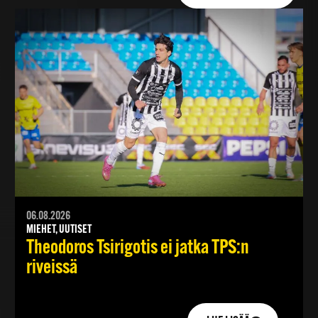
06.08.2026
MIEHET, UUTISET
Theodoros Tsirigotis ei jatka TPS:n
riveissä