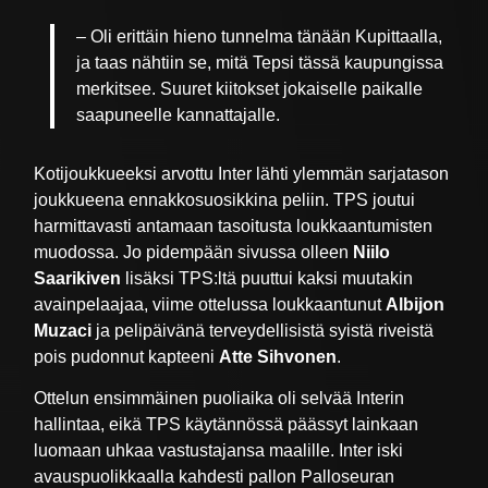
– Oli erittäin hieno tunnelma tänään Kupittaalla,
ja taas nähtiin se, mitä Tepsi tässä kaupungissa
merkitsee. Suuret kiitokset jokaiselle paikalle
saapuneelle kannattajalle.
Kotijoukkueeksi arvottu Inter lähti ylemmän sarjatason
joukkueena ennakkosuosikkina peliin. TPS joutui
harmittavasti antamaan tasoitusta loukkaantumisten
muodossa. Jo pidempään sivussa olleen
Niilo
Saarikiven
lisäksi TPS:ltä puuttui kaksi muutakin
avainpelaajaa, viime ottelussa loukkaantunut
Albijon
Muzaci
ja pelipäivänä terveydellisistä syistä riveistä
pois pudonnut kapteeni
Atte Sihvonen
.
Ottelun ensimmäinen puoliaika oli selvää Interin
hallintaa, eikä TPS käytännössä päässyt lainkaan
luomaan uhkaa vastustajansa maalille. Inter iski
avauspuolikkaalla kahdesti pallon Palloseuran