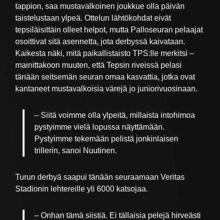
tappion, saa mustavalkoinen joukkue olla päivän
taistelustaan ylpeä. Ottelun lähtökohdat eivät
tepsiläisittäin olleet helpot, mutta Palloseuran pelaajat
osoittivat sitä asennetta, jota derbyssä kaivataan.
Kaikesta näki, mitä paikallistaisto TPS:lle merkitsi –
mainittakoon muuten, että Tepsin riveissä pelasi
tänään seitsemän seuran omaa kasvattia, jotka ovat
kantaneet mustavalkoisia värejä jo juniorivuosinaan.
– Siitä voimme olla ylpeitä, millaista intohimoa
pystyimme vielä lopussa näyttämään.
Pystyimme tekemään pelistä jonkinlaisen
trillerin, sanoi Nuutinen.
Turun derbyä saapui tänään seuraamaan Veritas
Stadionin lehtereille yli 6000 katsojaa.
– Onhan tämä siistiä. Ei tällaisia pelejä hirveästi