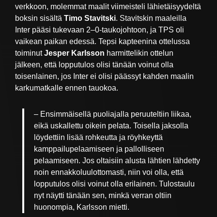
verkkoon, molemmat maalit viimeisteli lähietäisyydeltä
boksin sisältä
Timo Stavitski
. Stavitskin maaleilla
Inter pääsi tukevaan 2–0-taukojohtoon, ja TPS oli
vaikean paikan edessä. Tepsi kapteenina ottelussa
toiminut
Jesper Karlsson
harmittelikin ottelun
jälkeen, että lopputulos olisi tänään voinut olla
toisenlainen, jos Inter ei olisi päässyt kahden maalin
karkumatkalle ennen tauokoa.
– Ensimmäisellä puoliajalla peruuteltiin liikaa,
eikä uskallettu oikein pelata. Toisella jaksolla
löydettiin lisää rohkeutta ja röyhkeyttä
kamppailupelaamiseen ja pallolliseen
pelaamiseen. Jos oltaisiin alusta lähtien lähdetty
noin ennakkoluulottomasti, niin voi olla, että
lopputulos olisi voinut olla erilainen. Tulostaulu
nyt näytti tänään sen, minkä verran oltiin
huonompia, Karlsson mietti.