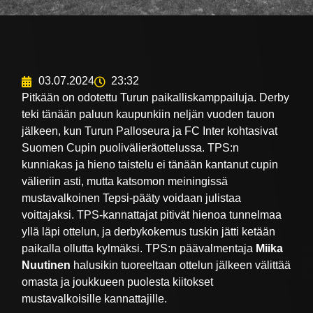
03.07.2024
23:32
Pitkään on odotettu Turun paikalliskamppailuja. Derby
teki tänään paluun kaupunkiin neljän vuoden tauon
jälkeen, kun Turun Palloseura ja FC Inter kohtasivat
Suomen Cupin puolivälieräottelussa. TPS:n
kunniakas ja hieno taistelu ei tänään kantanut cupin
välieriin asti, mutta katsomon meiningissä
mustavalkoinen Tepsi-pääty voidaan julistaa
voittajaksi. TPS-kannattajat pitivät hienoa tunnelmaa
yllä läpi ottelun, ja derbykokemus tuskin jätti ketään
paikalla ollutta kylmäksi. TPS:n päävalmentaja
Miika
Nuutinen
halusikin tuoreeltaan ottelun jälkeen välittää
omasta ja joukkueen puolesta kiitokset
mustavalkoisille kannattajille.