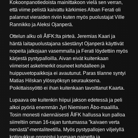
Kokoonpanotiedoista mainittakoon vielä sen verran,
että viime pelistä kaivattu kärkimies Alban Ferati oli
palannut vieraiden riviin kuten myös puolustajat Ville
Rannikko ja Aleksi Ojanperä.
Ottelun alku oli ÅIFK:lta pirteä. Jeremias Kaari ja
häntä laitapuolustajana säestänyt Ojanperä käyttivät
nopeita jalkojaan vasemmalla ja Ferati löydettiin myös
kärjestä pystypalloilla. Aivan eivät kuitenkaan
viimeiset askelmerkit osuneet kohdalleen ja
huippuvetopaikkoja ei avautunut. Paras tilanne syntyi
Matias Hilskan ylössyöksyn seurauksena.
Poikittaissyöttö ei ihan kuitenkaan tavoittanut Kaarta.
Lupaava ote kuitenkin hiipui jakson edetessä ja peli
alkoi pyöriä enemmän Jyri Niemisen Åbo-maalilla.
Tosin monesti näennäisesti ÅIFK hallussa kun palloa
siirreltiin oman 16-rajan tuntumassa ”kaivaen verta
nenästä”-mentaliteetilla. Myös pystypallojen viljelyllä
kotijoukkue onnnistui luomaan painetta ja