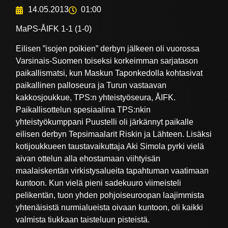
14.05.2013
01:00
MaPS-ÅIFK 1-1 (1-0)
Eilisen ”isojen poikien” derbyn jälkeen oli vuorossa
Varsinais-Suomen toiseksi korkeimman sarjatason
paikallismatsi, kun Maskun Taponkedolla kohtasivat
paikallinen palloseura ja Turun vastaavan
kakkosjoukkue, TPS:n yhteistyöseura, ÅIFK.
Paikallisottelun spesiaalina TPS:nkin
yhteistyökumppani Puustelli oli järkännyt paikalle
eilisen derbyn Tepsimaalarit Riskin ja Lähteen. Lisäksi
kotijoukkueen taustavaikuttaja Aki Simola pyrki vielä
aivan ottelun alla ehostamaan viihtyisän
maalaiskentän virkistysalueita tapahtuman vaatimaan
kuntoon. Kun vielä pieni sadekuuro viimeisteli
pelikentän, tuon yhden pohjoiseuroopan laajimmista
yhtenäisistä nurmialueista oivaan kuntoon, oli kaikki
valmista tiukkaan taisteluun pisteistä.