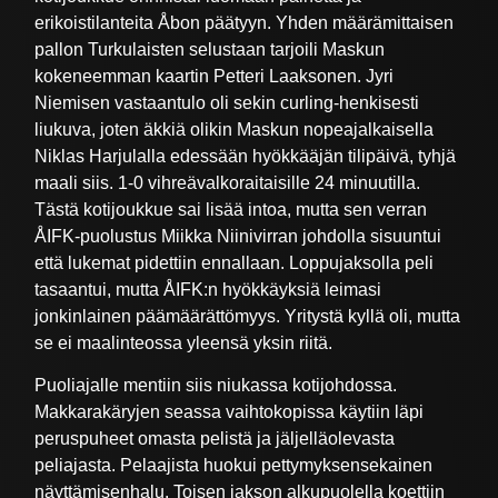
erikoistilanteita Åbon päätyyn. Yhden määrämittaisen
pallon Turkulaisten selustaan tarjoili Maskun
kokeneemman kaartin Petteri Laaksonen. Jyri
Niemisen vastaantulo oli sekin curling-henkisesti
liukuva, joten äkkiä olikin Maskun nopeajalkaisella
Niklas Harjulalla edessään hyökkääjän tilipäivä, tyhjä
maali siis. 1-0 vihreävalkoraitaisille 24 minuutilla.
Tästä kotijoukkue sai lisää intoa, mutta sen verran
ÅIFK-puolustus Miikka Niinivirran johdolla sisuuntui
että lukemat pidettiin ennallaan. Loppujaksolla peli
tasaantui, mutta ÅIFK:n hyökkäyksiä leimasi
jonkinlainen päämäärättömyys. Yritystä kyllä oli, mutta
se ei maalinteossa yleensä yksin riitä.
Puoliajalle mentiin siis niukassa kotijohdossa.
Makkarakäryjen seassa vaihtokopissa käytiin läpi
peruspuheet omasta pelistä ja jäljelläolevasta
peliajasta. Pelaajista huokui pettymyksensekainen
näyttämisenhalu. Toisen jakson alkupuolella koettiin