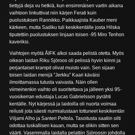
tiettyjä deja vu hetkiä, kun ensimmäisen vartin aikana
vaihtoon linkuttivat niin kärjen Ferati kuin
puolustuksen Rannikko. Paikkaajista Kauber meni
kärkeen, mutta Sadiku tuli keskikentälle josta Hilska
tiputettiin puolustuksen linjaan toisen -95 Miro Tenhon
kaveriksi.
Vaihtojen myötä ÅIFK alkoi saada pelistä otetta. Myös
oikean laidan Riku Sjöroos oli pelissä hyvin kiinni ja
perjantaiset krampit olivat muisto vain. Sen sijaan
toisen laidan menijä ”Jerkku” Kaari käväisi
ilmoittamassa tutusta vaivasta. Näin ollen
viimeinenkin vaihto oli suoritettava ja jälleen yksi 95-
vuosikerran edustaja Lucas Gabrielsson pyrähti
kentälle. Nyt kärjessä ja laidoilla oli nuorta voimaa
reilusti jota säesti nurmialustaan tottuneet keskikentän
Viljami Alho ja Santeri Peltola. Tasoitusta saatiin silti
odottaa tuskallisen kauan, mutta se olikin sitten sen
väärti. Vasemmalla laidalla pelattiin Sjöroosin johdolla