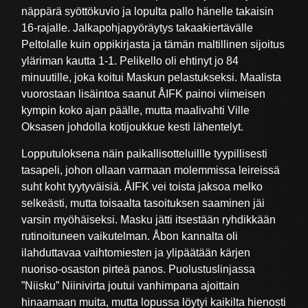
näppärä syöttökuvio ja lopulta pallo hänelle takaisin
16-rajalle. Jalkapohjapyöräytys takaakiertävälle
Peltolalle kuin oppikirjasta ja tämän maltillinen sijoitus
yläriman kautta 1-1. Pelikello oli ehtinyt jo 84
minuutille, joka koitui Maskun pelastukseksi. Maalista
vuorostaan lisäintoa saanut ÅIFK painoi viimeisen
kympin koko ajan päälle, mutta maalivahti Ville
Oksasen johdolla kotijoukkue kesti lähentelyt.
Lopputuloksena näin paikallisotteluillle tyypillisesti
tasapeli, johon ollaan varmaan molemmissa leireissä
suht koht tyytyväisiä. ÅIFK vei toista jaksoa melko
selkeästi, mutta toisaalta tasoituksen saaminen jäi
varsin myöhäiseksi. Masku jätti itsestään ryhdikkään
rutinoituneen vaikutelman. Åbon kannalta oli
ilahduttavaa vaihtomiesten ja ylipäätään kärjen
nuoriso-osaston pirteä panos. Puolustuslinjassa
”Niisku” Niinivirta joutui vanhimpana ajoittain
hinaamaan muita, mutta lopussa löytyi kaikilta hienosti