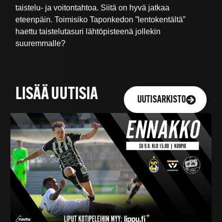
taistelu- ja voitontahtoa. Siitä on hyvä jatkaa
eteenpäin. Toimisiko Taponkedon ”lentokentältä”
haettu taistelutasuri lähtöpisteenä jollekin
suuremmalle?
LISÄÄ UUTISIA
UUTISARKISTO