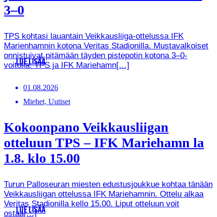
3–0
TPS kohtasi lauantain Veikkausliiga-ottelussa IFK
Marienhamnin kotona Veritas Stadionilla. Mustavalkoiset
onnistuivat pitämään täyden pistepotin kotona 3–0-
LUE LISÄÄ
voitolla. TPS ja IFK Mariehamn[…]
01.08.2026
Miehet, Uutiset
Kokoonpano Veikkausliigan
otteluun TPS – IFK Mariehamn la
1.8. klo 15.00
Turun Palloseuran miesten edustusjoukkue kohtaa tänään
Veikkausliigan ottelussa IFK Mariehamnin. Ottelu alkaa
Veritas Stadionilla kello 15.00. Liput otteluun voit
LUE LISÄÄ
ostaa[…]