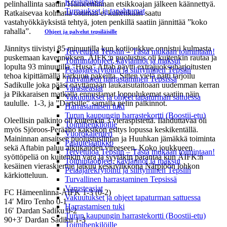
Koulutukset
pelinhallinta saatiin Hämeenlinnan etsikkoajan jälkeen käännettyä.
Turnaukset ja tapahtumat
Ratkaisevaa kolmatta osumaa ei kuitenkaan saatu
vastahyökkäyksistä tehtyä, joten penkillä saatiin jännittää ”koko
rahalla”.
Ohjeet ja palvelut tepsiläisille
Jännitys tiivistyi 85 minuutilla kun kotijoukkue onnistui kulmasta
Tervetuloa Tepsiin – Tästä mukaan toimintaan!
puskemaan kavennuksen. ÅIFK:n puolustus oli kuitenkin rautaa ja
Toimintaohjeet, käytännöt ja maksut
lopulta 93 minuutilla ”Husa” Aftab näytti extrajuoksuharjoitusten
Pelaajarekrytointi ja siirtyminen Tepsiin
tehoa kipittämällä karkuun pakeilta. Sitten vielä nätti tarjoilu
Turvallinen harrastaminen Tepsissä
Sadikulle joka pääsi näyttämään laukaisutaitoaan uudemman kerran
Varusteasiat
ja Pikkaraisen matkalla ennustamat loppulukemat saatiin näin
Vakuutukset ja ohjeet tapaturman sattuessa
taululle. 1-3, ja ”Dartsille” samalla pelin palkinnot.
Harrastamisen tuki
Turun kaupungin harrastekortti (Boostii-etu)
Oleellisin palkinto oli kuitenkin 3 vieraspistettä. Ilahduttavaa oli
Toimihenkilöille
myös Sjöroos-Peräaho kaksikon esitys lopussa keskikentällä.
Vuorokalenteri
Maininnan ansaitsee puolustuslinjan ja Huuhkan jämäkkä toiminta
Palautelaatikko
sekä Aftabin paluu alkukauden vireeseen. Koko joukkueen
Tervetuloa Tepsiin – Tästä mukaan toimintaan!
syöttöpeliä on kuitenkin vara ja syytäkin parantaa kun ÅIFK:n
Toimintaohjeet, käytännöt ja maksut
kesäinen vieraskiertue jatkuu keskiviikkona Närpiöön lohkon
Pelaajarekrytointi ja siirtyminen Tepsiin
kärkiotteluun.
Turvallinen harrastaminen Tepsissä
Varusteasiat
FC Hämeenlinna-ÅIFK 1-3 (0-2)
Vakuutukset ja ohjeet tapaturman sattuessa
14′ Miro Tenho 0-1
Harrastamisen tuki
16′ Dardan Sadiku 0-2
Turun kaupungin harrastekortti (Boostii-etu)
90+3′ Dardan Sadiku 1-3
Toimihenkilöille