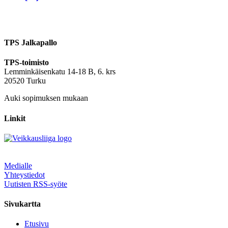
TPS Jalkapallo
TPS-toimisto
Lemminkäisenkatu 14-18 B, 6. krs
20520 Turku
Auki sopimuksen mukaan
Linkit
Medialle
Yhteystiedot
Uutisten RSS-syöte
Sivukartta
Etusivu