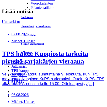
Vuorokalenteri
Palautelaatikko
Lisää uutisia
Joukkueet
Uutisarkisto
Turnaukset ja tapahtumat
07.08.2026
TPS:n ottelut
Miehet, Uutiset
Seuran yhteystiedot
TPS hakee Kuopiosta tärkeitä
In english
pisteitä sarjakärjen vieraana
Akatemia
Juttusarjat
TPS-kauppa
Veikkausliiga jatkuu sunnuntaina 9. elokuuta, kun TPS
Yrityksille
matkustaa Kuopioon KuPS:n vieraaksi. Ottelu KuPS–TPS
Seura
LUE LISÄÄ
alkaa Väre Areenalla kello 15.00. Ottelua pystyy[…]
Liput
06.08.2026
Miehet, Uutiset