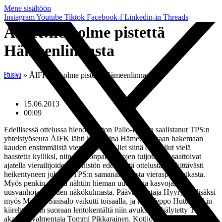
Mene sisältöön
Instagram
Youtube
Tiktok
Facebook-f
Linkedin-in
Threads
ÅIFK:lle kolme pistettä
Hämeenlinnasta
»
ÅIFK:lle kolme pistettä Hämeenlinnasta
Etusivu
15.06.2013
00:09
Edellisessä ottelussa hienon voiton Pallo-Iiroista saalistanut TPS:n
yhteistyöseura ÅIFK lähti lauantaina Hämeenlinnaan hakemaan
kauden ensimmäistä vierasvoittoa. Ellei siinä olisi ollut vielä
haastetta kylliksi, niin kokoonpanotietojen tuijottelijat saattoivat
ajatella vierailijoiden miehistön edellisestä ottelusta merkittävästi
heikentyneen johtuen TPS:n samanaikaisesta vieraspelimatkasta.
Myös penkin päässä nähtiin hieman uudempia kasvoja, tai
uusvanhoja riippuen näkökulmasta. Päävalmentaja Hyyrysen lisäksi
myös Markus Sinisalo vaikutti toisaalla, ja kun Teppo Huttunenkin
kiirehti peliin suoraan lentokentältä niin avuksi oli hälytetty TPS:n
akatemiavalmentaja Tommi Pikkarainen. Kotijoukkue tiedettiin