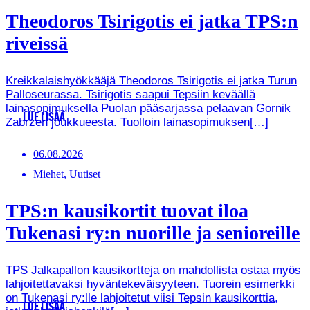
Theodoros Tsirigotis ei jatka TPS:n
riveissä
Kreikkalaishyökkääjä Theodoros Tsirigotis ei jatka Turun
Palloseurassa. Tsirigotis saapui Tepsiin keväällä
lainasopimuksella Puolan pääsarjassa pelaavan Gornik
LUE LISÄÄ
Zabrzen joukkueesta. Tuolloin lainasopimuksen[…]
06.08.2026
Miehet, Uutiset
TPS:n kausikortit tuovat iloa
Tukenasi ry:n nuorille ja senioreille
TPS Jalkapallon kausikortteja on mahdollista ostaa myös
lahjoitettavaksi hyväntekeväisyyteen. Tuorein esimerkki
on Tukenasi ry:lle lahjoitetut viisi Tepsin kausikorttia,
LUE LISÄÄ