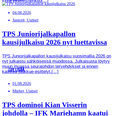
jotka yksityishenkilö[…]
04.08.2026
Juniorit, Uutiset
TPS Juniorijalkapallon
kausijulkaisu 2026 nyt luettavissa
TPS Juniorijalkapallon kausijulkaisu vuosimallia 2026 on
nyt julkaistu sähköisessä muodossa. Julkaisusta löytyy
muun muassa seurajohdon tervehdykset ja ennen
LUE LISÄÄ
kaikkea joukkue-esittelyt.[…]
01.08.2026
Miehet, Uutiset
TPS dominoi Kian Visserin
johdolla – IFK Mariehamn kaatui