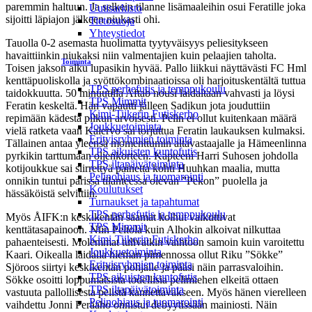
paremmin haltuun. Ja selkein tilanne lisämaaleihin osui Feratille joka
Uutisarkisto
sijoitti läpiajon jälkeen niukasti ohi.
Tietosuoja
Yhteystiedot
Tauolla 0-2 asemasta huolimatta tyytyväisyys peliesitykseen
havaittiinkin niukaksi niin valmentajien kuin pelaajien taholta.
Toiminta
Toisen jakson alku lupasikin hyvää. Pallo liikkui näyttävästi FC Hml
kenttäpuoliskolla ja syöttökombinaatioissa oli harjoituskentältä tuttua
TPS perhefutis ja temppukoulu
taidokkuutta. 50 minuutilla Aftab nousi laidaltaan vahvasti ja löysi
TPS Mimmit
Feratin keskeltä. Hän vapautti jälleen Sadikun jota jouduttiin
Kimi-Tiikerin Futiskerho
repimään kädestä pilkun arvoisesti. Pelin ei ollut kuitenkaan määrä
Joukkuetoiminta
vielä ratketa vaan Kalervo sai torjuttua Feratin laukauksen kulmaksi.
Erityisryhmien toiminta
Tällainen antaa yleensä momenttumin altavastaajalle ja Hämeenlinna
TPS aikuisten kuntofutis
pyrkikin tarttumaan oljenkorteen. Kapteeni Harri Suhosen johdolla
TPS iltapäivätoiminta
kotijoukkue sai siirrettyä painetta kohti Huuhkan maalia, mutta
Pelinohjaus ja tuomarointi
onnikin tuntui parissa tilanteessa olevan ”Pekon” puolella ja
Koulutukset
hässäköistä selvittiin.
Turnaukset ja tapahtumat
TPS perhefutis ja temppukoulu
Myös ÅIFK:n keskikentän saamat kolhut vaikuttivat
TPS Mimmit
kenttätasapainoon. Niin Peltola kuin Alhokin alkoivat nilkuttaa
Kimi-Tiikerin Futiskerho
pahaenteisesti. Molemmat tulivatkin vaihtoon samoin kuin varoitettu
Joukkuetoiminta
Kaari. Oikealla laidalla hieman pimennossa ollut Riku ”Sökke”
Erityisryhmien toiminta
Sjöroos siirtyi keskikentän pohjalle ja pääsi näin parrasvaloihin.
TPS aikuisten kuntofutis
Sökke osoitti loppumatsista todellisia pelimiehen elkeitä ottaen
TPS iltapäivätoiminta
vastuuta pallollisesta pelistä kannettavakseen. Myös hänen vierelleen
Pelinohjaus ja tuomarointi
vaihdettu Jonni Peräaho onnistui debyytissään mainiosti. Näin