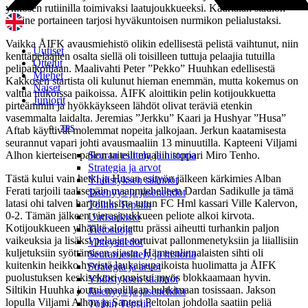
ykkösen rutiinilla toimivaksi laatujoukkueeksi. Kaurialan stadion
pitkine portaineen tarjosi hyväkuntoisen nurmikon pelialustaksi.
Vaikka ÅIFK avausmiehistö olikin edellisestä pelistä vaihtunut, niin
Uutiset
kenttäpelaajien osalta siellä oli toisilleen tuttuja pelaajia tutuilla
Ottelut
pelipaikoillaan. Maalivahti Peter ”Pekko” Huuhkan edellisestä
Miehet
Kakkosen startista oli kulunut hieman enemmän, mutta kokemus on
Naiset
valttia tiukoissa paikoissa. ÅIFK aloittikin pelin kotijoukkuetta
Juniorit
pirteämmin ja hyökkäykseen lähdöt olivat teräviä etenkin
vasemmalta laidalta. Jeremias ”Jerkku” Kaari ja Hushyar ”Husa”
TPS
Aftab käyttivät molemmat nopeita jalkojaan. Jerkun kaatamisesta
seurannut vapari johti avausmaaliin 13 minuutilla. Kapteeni Viljami
Alhon kierteisen pallon taiteili maaliin toppari Miro Tenho.
Seuran esittely ja historia
Strategia ja arvot
Tästä kului vain hetki ja Husan esityön jälkeen kärkimies Alban
Yhdistyksen säännöt
Ferati tarjoili taaksepäin maanmiehelleen Dardan Sadikulle ja tämä
Jäsenyys ja jäsenehdot
latasi ohi talven harjoituksista tutun FC Hml kassari Ville Kalervon,
Töihin Tepsiin
0-2. Tämän jälkeen vierasjoukkueen peliote alkoi kirvota.
Uutisarkisto
Kotijoukkueen ylhäältä aloitettu prässi aiheutti turhankin paljon
Tietosuoja
vaikeuksia ja lisäksi pelaajat sortuivat pallonmenetyksiin ja liiallisiin
Yhteystiedot
kuljetuksiin syöttämisen sijasta. Hämeenlinnalaisten sihti oli
Seuran esittely ja historia
kuitenkin heikko hyvistä laukaisupaikoista huolimatta ja ÅIFK
Strategia ja arvot
puolustuksen keskisektori onnistui myös blokkaamaan hyvin.
Yhdistyksen säännöt
Siltikin Huuhka joutui maalillaan huhkimaan tosissaan. Jakson
Jäsenyys ja jäsenehdot
lopulla Viljami Alhon ja Santeri Peltolan johdolla saatiin peliä
Töihin Tepsiin