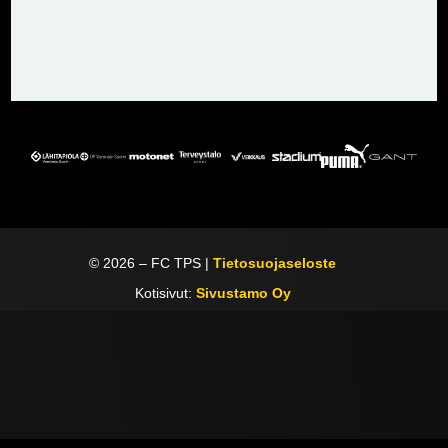
©
2026
– FC TPS |
Tietosuojaseloste
Kotisivut:
Sivustamo Oy