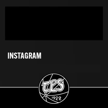
Tulkaa derbyyn!
Kiitos, Tsiri!
Throwback: Juho Lähde ja puutarhatontut
"Anini, Anini, Anini!"
Ketsuppipullo auki!
Kian Visser iskee komean osuman!
INSTAGRAM