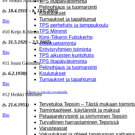
#9 Veikko Asikainen
TPS iltapäivätoiminta
Pelinohjaus ja tuomarointi
(s. 18.4.1918 – k. 14.6.2002)
Koulutukset
Turnaukset ja tapahtumat
Bio
TPS perhefutis ja temppukoulu
TPS Mimmit
#10 Keijo Kihlman
Kimi-Tiikerin Futiskerho
(s. 31.5.1920 – 2.5.2007)
Joukkuetoiminta
Erityisryhmien toiminta
Bio
TPS aikuisten kuntofutis
TPS iltapäivätoiminta
#11 Jouni Gröndahl
Pelinohjaus ja tuomarointi
Koulutukset
(s. 6.2.1938)
Turnaukset ja tapahtumat
Bio
Ohjeet ja palvelut tepsiläisille
#12 Heikki Suhonen
Tervetuloa Tepsiin – Tästä mukaan toimint
(s. 21.6.1951)
Toimintaohjeet, käytännöt ja maksut
Bio
Pelaajarekrytointi ja siirtyminen Tepsiin
Turvallinen harrastaminen Tepsissä
Varusteasiat
Vakuutukset ja ohjeet tapaturman sattues