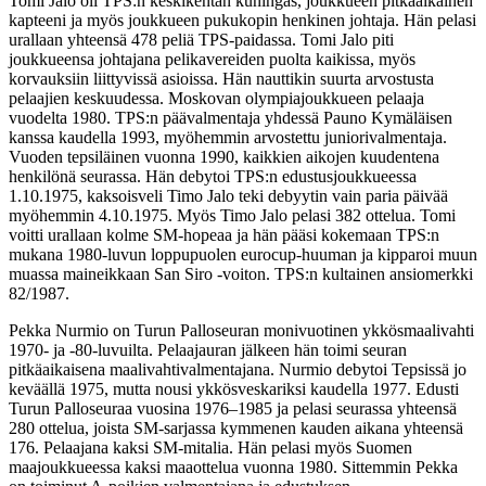
Tomi Jalo oli TPS:n keskikentän kuningas, joukkueen pitkäaikainen
kapteeni ja myös joukkueen pukukopin henkinen johtaja. Hän pelasi
urallaan yhteensä 478 peliä TPS-paidassa. Tomi Jalo piti
joukkueensa johtajana pelikavereiden puolta kaikissa, myös
korvauksiin liittyvissä asioissa. Hän nauttikin suurta arvostusta
pelaajien keskuudessa. Moskovan olympiajoukkueen pelaaja
vuodelta 1980. TPS:n päävalmentaja yhdessä Pauno Kymäläisen
kanssa kaudella 1993, myöhemmin arvostettu juniorivalmentaja.
Vuoden tepsiläinen vuonna 1990, kaikkien aikojen kuudentena
henkilönä seurassa. Hän debytoi TPS:n edustusjoukkueessa
1.10.1975, kaksoisveli Timo Jalo teki debyytin vain paria päivää
myöhemmin 4.10.1975. Myös Timo Jalo pelasi 382 ottelua. Tomi
voitti urallaan kolme SM-hopeaa ja hän pääsi kokemaan TPS:n
mukana 1980-luvun loppupuolen eurocup-huuman ja kipparoi muun
muassa maineikkaan San Siro -voiton. TPS:n kultainen ansiomerkki
82/1987.
Pekka Nurmio on Turun Palloseuran monivuotinen ykkösmaalivahti
1970- ja -80-luvuilta. Pelaajauran jälkeen hän toimi seuran
pitkäaikaisena maalivahtivalmentajana. Nurmio debytoi Tepsissä jo
keväällä 1975, mutta nousi ykkösveskariksi kaudella 1977. Edusti
Turun Palloseuraa vuosina 1976–1985 ja pelasi seurassa yhteensä
280 ottelua, joista SM-sarjassa kymmenen kauden aikana yhteensä
176. Pelaajana kaksi SM-mitalia. Hän pelasi myös Suomen
maajoukkueessa kaksi maaottelua vuonna 1980. Sittemmin Pekka