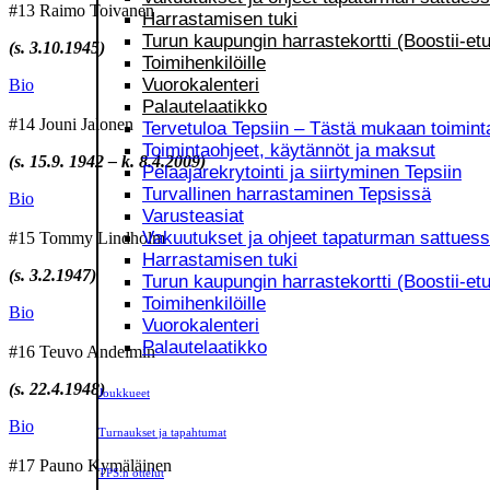
#13 Raimo Toivanen
Harrastamisen tuki
Turun kaupungin harrastekortti (Boostii-etu
(s. 3.10.1945)
Toimihenkilöille
Vuorokalenteri
Bio
Palautelaatikko
#14 Jouni Jalonen
Tervetuloa Tepsiin – Tästä mukaan toimint
Toimintaohjeet, käytännöt ja maksut
(s. 15.9. 1942 – k. 8.4.2009)
Pelaajarekrytointi ja siirtyminen Tepsiin
Turvallinen harrastaminen Tepsissä
Bio
Varusteasiat
Vakuutukset ja ohjeet tapaturman sattues
#15 Tommy Lindholm
Harrastamisen tuki
(s. 3.2.1947)
Turun kaupungin harrastekortti (Boostii-etu
Toimihenkilöille
Bio
Vuorokalenteri
Palautelaatikko
#16 Teuvo Andelmin
(s. 22.4.1948)
Joukkueet
Bio
Turnaukset ja tapahtumat
#17 Pauno Kymäläinen
TPS:n ottelut