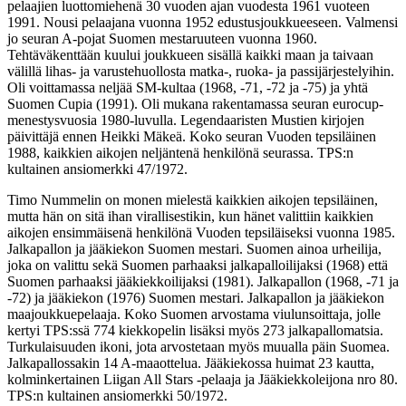
pelaajien luottomiehenä 30 vuoden ajan vuodesta 1961 vuoteen
1991. Nousi pelaajana vuonna 1952 edustusjoukkueeseen. Valmensi
jo seuran A-pojat Suomen mestaruuteen vuonna 1960.
Tehtäväkenttään kuului joukkueen sisällä kaikki maan ja taivaan
välillä lihas- ja varustehuollosta matka-, ruoka- ja passijärjestelyihin.
Oli voittamassa neljää SM-kultaa (1968, -71, -72 ja -75) ja yhtä
Suomen Cupia (1991). Oli mukana rakentamassa seuran eurocup-
menestysvuosia 1980-luvulla. Legendaaristen Mustien kirjojen
päivittäjä ennen Heikki Mäkeä. Koko seuran Vuoden tepsiläinen
1988, kaikkien aikojen neljäntenä henkilönä seurassa. TPS:n
kultainen ansiomerkki 47/1972.
Timo Nummelin on monen mielestä kaikkien aikojen tepsiläinen,
mutta hän on sitä ihan virallisestikin, kun hänet valittiin kaikkien
aikojen ensimmäisenä henkilönä Vuoden tepsiläiseksi vuonna 1985.
Jalkapallon ja jääkiekon Suomen mestari. Suomen ainoa urheilija,
joka on valittu sekä Suomen parhaaksi jalkapalloilijaksi (1968) että
Suomen parhaaksi jääkiekkoilijaksi (1981). Jalkapallon (1968, -71 ja
-72) ja jääkiekon (1976) Suomen mestari. Jalkapallon ja jääkiekon
maajoukkuepelaaja. Koko Suomen arvostama viulunsoittaja, jolle
kertyi TPS:ssä 774 kiekkopelin lisäksi myös 273 jalkapallomatsia.
Turkulaisuuden ikoni, jota arvostetaan myös muualla päin Suomea.
Jalkapallossakin 14 A-maaottelua. Jääkiekossa huimat 23 kautta,
kolminkertainen Liigan All Stars -pelaaja ja Jääkiekkoleijona nro 80.
TPS:n kultainen ansiomerkki 50/1972.