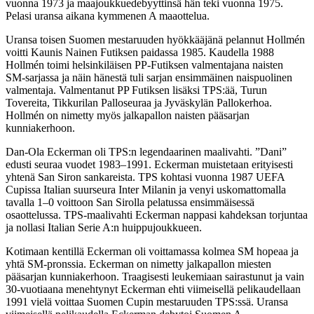
vuonna 1973 ja
maajoukkuedebyyttinsä hän teki vuonna 1975.
Pelasi uransa aikana kymmenen A maaottelua.
Uransa toisen Suomen mestaruuden hyökkääjänä pelannut Hollmén
voitti Kaunis Nainen Futiksen
paidassa 1985. Kaudella 1988
Hollmén toimi helsinkiläisen PP-Futiksen valmentajana naisten
SM-
sarjassa ja näin hänestä tuli sarjan ensimmäinen naispuolinen
valmentaja. Valmentanut PP Futiksen
lisäksi TPS:ää, Turun
Tovereita, Tikkurilan Palloseuraa ja Jyväskylän Pallokerhoa.
Hollmén on
nimetty myös jalkapallon naisten pääsarjan
kunniakerhoon.
Dan-Ola Eckerman oli TPS:n legendaarinen maalivahti. ”Dani”
edusti seuraa vuodet 1983–1991.
Eckerman muistetaan erityisesti
yhtenä San Siron sankareista. TPS kohtasi vuonna 1987 UEFA
Cupissa Italian suurseura Inter Milanin ja venyi uskomattomalla
tavalla 1–0 voittoon San Sirolla
pelatussa ensimmäisessä
osaottelussa. TPS-maalivahti Eckerman nappasi kahdeksan torjuntaa
ja
nollasi Italian Serie A:n huippujoukkueen.
Kotimaan kentillä Eckerman oli voittamassa kolmea SM hopeaa ja
yhtä SM-pronssia. Eckerman on
nimetty jalkapallon miesten
pääsarjan kunniakerhoon. Traagisesti leukemiaan sairastunut ja vain
30-vuotiaana menehtynyt Eckerman ehti viimeisellä pelikaudellaan
1991 vielä voittaa Suomen
Cupin mestaruuden TPS:ssä. Uransa