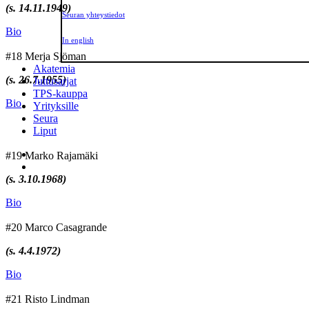
(s. 14.11.1949)
Seuran yhteystiedot
Bio
In english
#18 Merja Sjöman
Akatemia
(s. 26.7.1955)
Juttusarjat
TPS-kauppa
Bio
Yrityksille
Seura
Liput
#19 Marko Rajamäki
(s. 3.10.1968)
Bio
#20 Marco Casagrande
(s. 4.4.1972)
Bio
#21 Risto Lindman