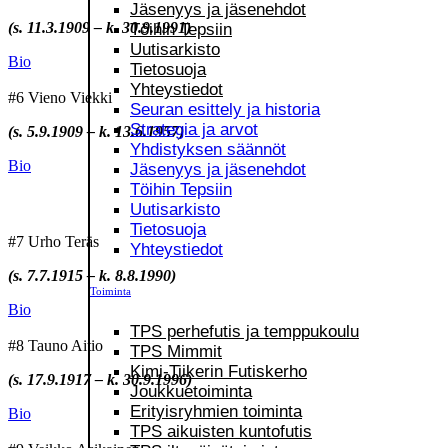
Jäsenyys ja jäsenehdot
(s. 11.3.1909 – k. 30.9.1991)
Töihin Tepsiin
Uutisarkisto
Bio
Tietosuoja
Yhteystiedot
#6 Vieno Viekki
Seuran esittely ja historia
Strategia ja arvot
(s. 5.9.1909 – k. 13.6.1957)
Yhdistyksen säännöt
Bio
Jäsenyys ja jäsenehdot
Töihin Tepsiin
Uutisarkisto
Tietosuoja
#7 Urho Teräs
Yhteystiedot
(s. 7.7.1915 – k. 8.8.1990)
Toiminta
Bio
TPS perhefutis ja temppukoulu
#8 Tauno Aitio
TPS Mimmit
Kimi-Tiikerin Futiskerho
(s. 17.9.1917 – k. 30.9.1996)
Joukkuetoiminta
Erityisryhmien toiminta
Bio
TPS aikuisten kuntofutis