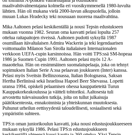
on toiminut A-poikien valmentajana ja edustuksen
maalivahtivalmentajana kolmella eri vuosikymmenellä 1980-luvulta
lähtien. Hän oli mukana vielä 2000-luvun alkupuolella, jolloin
muuan Lukas Hradecky teki nousuaan nuorena maalivahtina.
Mika Aaltonen pelasi keskikentällä ja nousi Tepsin edustukseen
mukaan vuonna 1982. Seuran oma kasvatti pelasi lopulta 257
ottelua raitapaitojen riveissä. Aaltonen pudotti syksyllä 1987
osumillaan itävaltalaisen Admira Wackerin ja teki legendaarisen
voittomaalin Milanon San Sirolla italialaisen Internazionalen
verkkoon UEFA-cupin karsinnoissa. Hän voitti TPS:ssä SM-hopeaa
1986 ja Suomen Cupin 1991. Aaltonen pelasi myös 12 A-
maaottelua. Hän on ensimmäinen suomalaispelaaja, joka on tehnyt
sopimuksen Italian Serie A:ssa pelaavan joukkueen (Inter) kanssa.
Pelasi myös Sveitsin Bellinzonassa, Italian Bolognassa, Saksan
Hertha Berlinissä sekä Israelissa Hapoel Beer Shevassa. Lopetti
uransa 1994, opiskeli pelaamisen ohessa kauppatieteitä Turun
Kauppakorkeakoulussa ja väitteli tohtoriksi. Aaltosesta tuli
arvostettu tulevaisuuden tutkija, jolta on tullut julkaisuja
päätöksenteosta, ennakoinnista ja yhteiskunnan muutoksesta.
Puhunut urheilun eettisyydestä taloudellisesti, sosiaalisesti sekä
ympäristön suhteen.
TPS:n oman juniorikoulun kasvatti, joka nousi edustusjoukkueeseen
mukaan syksyllä 1986. Pelasi TPS:n edustusjoukkueen
keskikentällä yhteensä kuusi kautta ja 260 ottelua. Yksi Tepsin