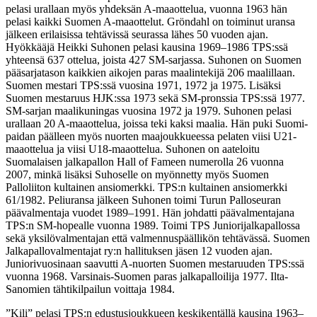
pelasi urallaan myös yhdeksän A-maaottelua, vuonna 1963 hän
pelasi kaikki Suomen A-maaottelut. Gröndahl on toiminut uransa
jälkeen erilaisissa tehtävissä seurassa lähes 50 vuoden ajan.
Hyökkääjä Heikki Suhonen pelasi kausina 1969–1986 TPS:ssä
yhteensä 637 ottelua, joista 427 SM-sarjassa. Suhonen on Suomen
pääsarjatason kaikkien aikojen paras maalintekijä 206 maalillaan.
Suomen mestari TPS:ssä vuosina 1971, 1972 ja 1975. Lisäksi
Suomen mestaruus HJK:ssa 1973 sekä SM-pronssia TPS:ssä 1977.
SM-sarjan maalikuningas vuosina 1972 ja 1979. Suhonen pelasi
urallaan 20 A-maaottelua, joissa teki kaksi maalia. Hän puki Suomi-
paidan päälleen myös nuorten maajoukkueessa pelaten viisi U21-
maaottelua ja viisi U18-maaottelua. Suhonen on aateloitu
Suomalaisen jalkapallon Hall of Fameen numerolla 26 vuonna
2007, minkä lisäksi Suhoselle on myönnetty myös Suomen
Palloliiton kultainen ansiomerkki. TPS:n kultainen ansiomerkki
61/1982. Peliuransa jälkeen Suhonen toimi Turun Palloseuran
päävalmentaja vuodet 1989–1991. Hän johdatti päävalmentajana
TPS:n SM-hopealle vuonna 1989. Toimi TPS Juniorijalkapallossa
sekä yksilövalmentajan että valmennuspäällikön tehtävässä. Suomen
Jalkapallovalmentajat ry:n hallituksen jäsen 12 vuoden ajan.
Juniorivuosinaan saavutti A-nuorten Suomen mestaruuden TPS:ssä
vuonna 1968. Varsinais-Suomen paras jalkapalloilija 1977. Ilta-
Sanomien tähtikilpailun voittaja 1984.
”Kili” pelasi TPS:n edustusjoukkueen keskikentällä kausina 1963–