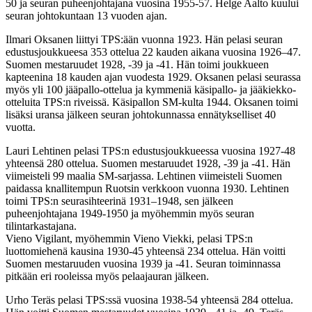
50 ja seuran puheenjohtajana vuosina 1955-57. Helge Aalto kuului
seuran johtokuntaan 13 vuoden ajan.
Ilmari Oksanen liittyi TPS:ään vuonna 1923. Hän pelasi seuran
edustusjoukkueesa 353 ottelua 22 kauden aikana vuosina 1926–47.
Suomen mestaruudet 1928, -39 ja -41. Hän toimi joukkueen
kapteenina 18 kauden ajan vuodesta 1929. Oksanen pelasi seurassa
myös yli 100 jääpallo-ottelua ja kymmeniä käsipallo- ja jääkiekko-
otteluita TPS:n riveissä. Käsipallon SM-kulta 1944. Oksanen toimi
lisäksi uransa jälkeen seuran johtokunnassa ennätykselliset 40
vuotta.
Lauri Lehtinen pelasi TPS:n edustusjoukkueessa vuosina 1927-48
yhteensä 280 ottelua. Suomen mestaruudet 1928, -39 ja -41. Hän
viimeisteli 99 maalia SM-sarjassa. Lehtinen viimeisteli Suomen
paidassa knallitempun Ruotsin verkkoon vuonna 1930. Lehtinen
toimi TPS:n seurasihteerinä 1931–1948, sen jälkeen
puheenjohtajana 1949-1950 ja myöhemmin myös seuran
tilintarkastajana.
Vieno Vigilant, myöhemmin Vieno Viekki, pelasi TPS:n
luottomiehenä kausina 1930-45 yhteensä 234 ottelua. Hän voitti
Suomen mestaruuden vuosina 1939 ja -41. Seuran toiminnassa
pitkään eri rooleissa myös pelaajauran jälkeen.
Urho Teräs pelasi TPS:ssä vuosina 1938-54 yhteensä 284 ottelua.