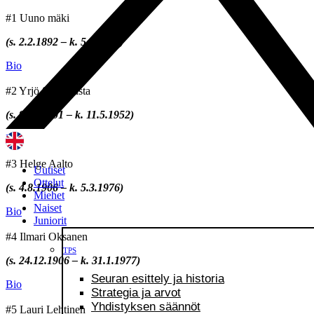
#1 Uuno mäki
(s. 2.2.1892 – k. 5.5.1941)
Bio
#2 Yrjö Suontausta
(s. 9.12.1901 – k. 11.5.1952)
Bio
#3 Helge Aalto
Uutiset
Ottelut
(s. 4.8.1906 – k. 5.3.1976)
Miehet
Naiset
Bio
Juniorit
#4 Ilmari Oksanen
TPS
(s. 24.12.1906 – k. 31.1.1977)
Seuran esittely ja historia
Bio
Strategia ja arvot
Yhdistyksen säännöt
#5 Lauri Lehtinen