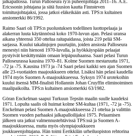
jalkapallossa. Turun Palloseura ry:n puheenjohtaja 2011–16. A.E.
Ericssonin johtajana ja siitä fuusion kautta Finnsteven
toimitusjohtajaksi, jossa jatkoi eläkeikään asti. TPS:n kultainen
ansiomerkki 86/1992.
Raimo Saari oli TPS:n puolustuksen todellinen luottopelaaja ja
alakerran luuta käytännössä koko 1970-luvun ajan. Pelasi uransa
aikana yhteensä 350 ottelua raitapaidassa, joista 219 peliä SM-
sarjassa. Kuului takalinjojen puurtajiin, joiden ansiosta Palloseura
menestyi niin hienosti 1970-luvulla, ja hyökkäyspään pelaajat
pystyivät keskittymään omaan leipäpuuhaansa. Saari pelasi Turun
Palloseurassa kausina 1970–81. Kolme Suomen mestaruutta 1971,
-72 ja -75. Kausina 1973 ja -74 Saari pelasi kaikki sen ajan Suomen
alle 23-vuotiaiden maajoukkueen ottelut. Lisäksi hän pelasi kaudella
1974 myös Suomen A-maajoukkueessa. Syksyn 1974 urotekoihin
kuului itsensä MM-finalisti Hollannin Johan Cruyffin eliminoiminen
maalipaikoilta. TPS:n kultainen ansiomerkki 63/1982.
Göran Enckelman saapui Turkuun Tepsiin maalin suulle kaudeksi
1971. Lopulta saalis oli huimat kolme SM-kultaa (1971, -72 ja -75).
Enckelman pelasi Suomen A-maajoukkueessa 21 ottelua ja valittiin
Suomen vuoden parhaaksi jalkapalloilijaksi 1975. Pelaamisen
jälkeen ura jatkui valmennustehtävissä TPS:ssä ja Suomen A-
maajoukkueessa, mutta myös olympiajoukkueen
joukkueenjohtajana. Hän toimi Eerikkilän urheiluopiston rehtorina