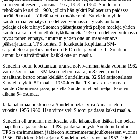
kolmeen otteeseen, vuosina 1957,
1959 ja 1960. Sundelinin
tehokkain kausi oli 1960, jolloin hän tykitti Palloseuran paidassa
peräti 30
maalia. Yli 60 vuotta myöhemmin Sundelinin yhden
kauden maaliennätys on edelleen voimassa –
yksikään toinen
pelaaja ei ole tehnyt Suomen pääsarjassa yhtä paljon maaleja yhden
kauden aikana.
Sundelinin tykkikaudelta 1960 on edelleen voimassa
myös toinen ennätys, nimittäin yhden ottelun
maaliennätys
pääsarjatasolla. TPS kohtasi 9. lokakuuta Kupittaalla SM-
sarjaottelussa
pietarsaarelaisen IF Drottin ja voitti 7–0. Sundelin
ampui käsittämättömästi kaikki ottelun maalit.
Sundelin joutui lopettamaan uransa polvivamman takia vuonna 1962
vain 27-vuotiaana. SM tason
pelien määrä jäi 82:een, mutta
maalitahti kertoo omaa kieltään Sundelinista. 82 SM sarjaottelussa
Sundelin tykitti 87 maalia. 1950-luvulla TPS pelasi useamman
kauden Suomensarjassa, ja siellä
Sundelin tehtaili neljän kauden
aikana 54 osumaa.
Jalkapallomaajoukkueessa Sundelin pelasi viisi A maaottelua
vuosina 1956 1960. Hän viimeisteli
Suomi paidassa kaksi maalia.
Sundelin oli urheilun moniosaaja, sillä jalkapallon lisäksi hän pelasi
jääpalloa ja jääkiekkoa – TPS-
paidassa tietysti. Sundelin kuului
TPS:n ensimmäiseen jääkiekon suomenmestarijoukkueeseen
vuonna
1956. Jääkiekon SM sarjassa Sundelin pelasi vuosina 1952–1962