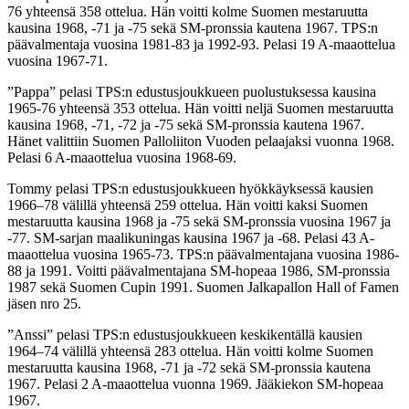
76 yhteensä 358 ottelua. Hän voitti kolme Suomen mestaruutta
kausina 1968, -71 ja -75 sekä SM-pronssia kautena 1967. TPS:n
päävalmentaja vuosina 1981-83 ja 1992-93. Pelasi 19 A-maaottelua
vuosina 1967-71.
”Pappa” pelasi TPS:n edustusjoukkueen puolustuksessa kausina
1965-76 yhteensä 353 ottelua. Hän voitti neljä Suomen mestaruutta
kausina 1968, -71, -72 ja -75 sekä SM-pronssia kautena 1967.
Hänet valittiin Suomen Palloliiton Vuoden pelaajaksi vuonna 1968.
Pelasi 6 A-maaottelua vuosina 1968-69.
Tommy pelasi TPS:n edustusjoukkueen hyökkäyksessä kausien
1966–78 välillä yhteensä 259 ottelua. Hän voitti kaksi Suomen
mestaruutta kausina 1968 ja -75 sekä SM-pronssia vuosina 1967 ja
-77. SM-sarjan maalikuningas kausina 1967 ja -68. Pelasi 43 A-
maaottelua vuosina 1965-73. TPS:n päävalmentajana vuosina 1986-
88 ja 1991. Voitti päävalmentajana SM-hopeaa 1986, SM-pronssia
1987 sekä Suomen Cupin 1991. Suomen Jalkapallon Hall of Famen
jäsen nro 25.
”Anssi” pelasi TPS:n edustusjoukkueen keskikentällä kausien
1964–74 välillä yhteensä 283 ottelua. Hän voitti kolme Suomen
mestaruutta kausina 1968, -71 ja -72 sekä SM-pronssia kautena
1967. Pelasi 2 A-maaottelua vuonna 1969. Jääkiekon SM-hopeaa
1967.