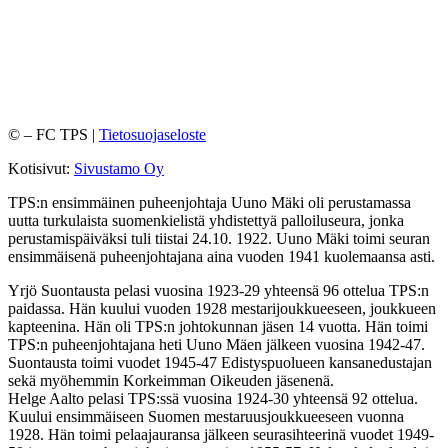
©
– FC TPS |
Tietosuojaseloste
Kotisivut:
Sivustamo Oy
TPS:n ensimmäinen puheenjohtaja Uuno Mäki oli perustamassa
uutta turkulaista suomenkielistä yhdistettyä palloiluseura, jonka
perustamispäiväksi tuli tiistai 24.10. 1922. Uuno Mäki toimi seuran
ensimmäisenä puheenjohtajana aina vuoden 1941 kuolemaansa asti.
Yrjö Suontausta pelasi vuosina 1923-29 yhteensä 96 ottelua TPS:n
paidassa. Hän kuului vuoden 1928 mestarijoukkueeseen, joukkueen
kapteenina. Hän oli TPS:n johtokunnan jäsen 14 vuotta. Hän toimi
TPS:n puheenjohtajana heti Uuno Mäen jälkeen vuosina 1942-47.
Suontausta toimi vuodet 1945-47 Edistyspuolueen kansanedustajan
sekä myöhemmin Korkeimman Oikeuden jäsenenä.
Helge Aalto pelasi TPS:ssä vuosina 1924-30 yhteensä 92 ottelua.
Kuului ensimmäiseen Suomen mestaruusjoukkueeseen vuonna
1928. Hän toimi pelaajauransa jälkeen seurasihteerinä vuodet 1949-