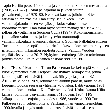
Tapio Harittu pelasi 159 ottelua ja voitti kolme Suomen mestaruutta
(1968, -71, -72). Toimi pelaajauransa jälkeen seuran
päävalmentajana 1978–80. Ne olivat kausia, jolloin TPS teki
sarjassa eniten maaleja. Hän siirtyi sen jälkeen TPS:n
valmentajakoulutuksen vetäjäksi ja koko valmennuksen
koordinaattoriksi. Hän toimi myös seuran managerina 1994–96,
jolloin oli voittamassa Suomen Cupia (1994). Koko suomalaisen
jalkapallon valmennus- ja kehitystyön uranuurtajia,
valmennuskouluttaja, juniorivalmentaja, Suomen Palloliiton entisen
Turun piirin nuorisopäällikkö, urheilun kasvatuksellisen merkityksen
ja reilun pelin tinkimätön puolesta puhuja. Valittiin Vuoden
tepsiläiseksi vuonna 2012. Nykyinen senioritepsiläisten toiminnan
primus motor. TPS:n kultainen ansiomerkki 77/1982.
Hans ”Hasse” Martin oli Turun Palloseuran keskeisimpiä vaikuttajia
vuosikymmenien ajan. Helposti lähestyttävä seurajohtaja, jonka
kaikki tepsiläiset tietävät ja tuntevat. Siirtyi pelaajana TPS:ään
ÅIFK:sta vuonna 1969, loukkaantui alkuun pahasti, mutta pelasi
loppujen lopuksi seurassa yhteensä 70 ottelua. Lähti vuonna 1981
valmennukseen mukaan Kili Toivasen avuksi. Kolme kautta Kilin
kanssa, voitti itse päävalmentajana SM-hopeaa 1984. TPS
Jalkapallon puheenjohtaja vuodesta 1986, vuodesta 1990 Turun
Palloseura ry:n puheenjohtaja. Veikkausliigan varapuheenjohtaja
1990-luvulla ja myös muita luottamustehtäviä suomalaisessa