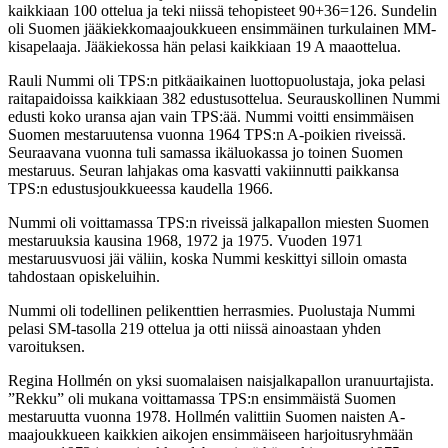
kaikkiaan 100 ottelua ja
teki niissä tehopisteet 90+36=126. Sundelin
oli Suomen jääkiekkomaajoukkueen ensimmäinen
turkulainen MM-
kisapelaaja. Jääkiekossa hän pelasi kaikkiaan 19 A maaottelua.
Rauli Nummi oli TPS:n pitkäaikainen luottopuolustaja, joka pelasi
raitapaidoissa kaikkiaan 382
edustusottelua. Seurauskollinen Nummi
edusti koko uransa ajan vain TPS:ää. Nummi voitti
ensimmäisen
Suomen mestaruutensa vuonna 1964 TPS:n A-poikien riveissä.
Seuraavana vuonna
tuli samassa ikäluokassa jo toinen Suomen
mestaruus. Seuran lahjakas oma kasvatti vakiinnutti
paikkansa
TPS:n edustusjoukkueessa kaudella 1966.
Nummi oli voittamassa TPS:n riveissä jalkapallon miesten Suomen
mestaruuksia kausina 1968,
1972 ja 1975. Vuoden 1971
mestaruusvuosi jäi väliin, koska Nummi keskittyi silloin omasta
tahdostaan opiskeluihin.
Nummi oli todellinen pelikenttien herrasmies. Puolustaja Nummi
pelasi SM-tasolla 219 ottelua ja
otti niissä ainoastaan yhden
varoituksen.
Regina Hollmén on yksi suomalaisen naisjalkapallon uranuurtajista.
”Rekku” oli mukana
voittamassa TPS:n ensimmäistä Suomen
mestaruutta vuonna 1978. Hollmén valittiin Suomen
naisten A-
maajoukkueen kaikkien aikojen ensimmäiseen harjoitusryhmään