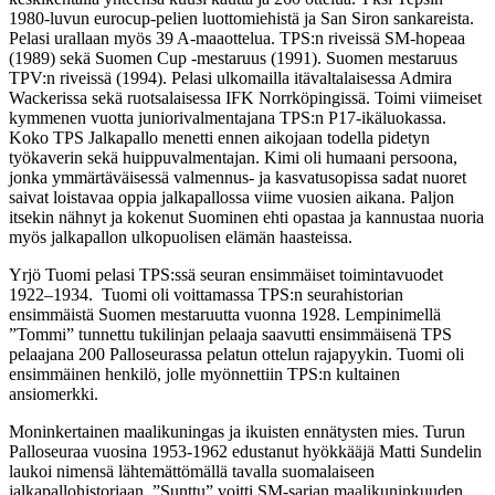
1980-luvun eurocup-pelien luottomiehistä ja San Siron sankareista.
Pelasi urallaan myös 39 A-maaottelua. TPS:n riveissä SM-hopeaa
(1989) sekä Suomen Cup -mestaruus (1991). Suomen mestaruus
TPV:n riveissä (1994). Pelasi ulkomailla itävaltalaisessa Admira
Wackerissa sekä ruotsalaisessa IFK Norrköpingissä. Toimi viimeiset
kymmenen vuotta juniorivalmentajana TPS:n P17-ikäluokassa.
Koko TPS Jalkapallo menetti ennen aikojaan todella pidetyn
työkaverin sekä huippuvalmentajan. Kimi oli humaani persoona,
jonka ymmärtäväisessä valmennus- ja kasvatusopissa sadat nuoret
saivat loistavaa oppia jalkapallossa viime vuosien aikana. Paljon
itsekin nähnyt ja kokenut Suominen ehti opastaa ja kannustaa nuoria
myös jalkapallon ulkopuolisen elämän haasteissa.
Yrjö Tuomi
pelasi TPS:ssä seuran ensimmäiset toimintavuodet
1922–1934. Tuomi oli voittamassa
TPS:n seurahistorian
ensimmäistä Suomen mestaruutta vuonna 1928. Lempinimellä
”Tommi”
tunnettu tukilinjan pelaaja saavutti ensimmäisenä TPS
pelaajana 200 Palloseurassa pelatun ottelun
rajapyykin. Tuomi oli
ensimmäinen henkilö, jolle myönnettiin TPS:n kultainen
ansiomerkki.
Moninkertainen maalikuningas ja ikuisten ennätysten mies. Turun
Palloseuraa vuosina 1953-1962
edustanut hyökkääjä Matti Sundelin
laukoi nimensä lähtemättömällä tavalla suomalaiseen
jalkapallohistoriaan. ”Sunttu” voitti SM-sarjan maalikuninkuuden