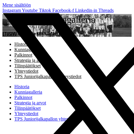
Mene sisältöön
Instagram
Youtube
Tiktok
Facebook-f
Linkedin-in
Threads
Kunniagalleria
ETUSIVU
»
SEURA
»
KUNNIAGALLERIA
Historia
Kunniagalleria
Palkinnot
Strategia ja arvot
Tilinpäätökset
Yhteystiedot
TPS Juniorijalkapallon yhteystiedot
Historia
Kunniagalleria
Palkinnot
Strategia ja arvot
Tilinpäätökset
Yhteystiedot
TPS Juniorijalkapallon yhteystiedot