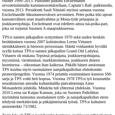
vuodet 1999–2013. Palloliitto palkitsi Enckelmanin
arvostetuimmalla kunnianosoituksellaan, Captain’s Ball -palkinnolla,
vuonna 2013. Presidentti Sauli Niinistö myönsi samana vuonna
Enckelmanille liikuntaneuvoksen arvonimen. Peter-poika teki upean
kansainvälisen uran maalivahtina ja Mona-tytär pelaajana ja
joukkueenjohtaja. Enckelmanit ovat edelleen ainoa isä-poika-pari,
joka on torjunut Suomen A-maajoukkueessa.
TPS:n naisten jalkapallon syntyminen 1970 sekä uuden henkiin
herättäminen vuonna 2007 kulminoituu Leena Virtanen
särmikkääseen ja hienoon persoonaan. Häntä voidaankin hyvällä
syyllä kutsua TPS:n naisten jalkapallon Grand Old Ladyksi.
Virtanen oli mukana Tepsissä pelaajana, joukkueenjohtajana,
myynnissä, viestinnässä, markkinoinnissa, joukkueen ilmeen
luomisessa – oikeastaan ihan kaikessa. Pitkälti hänen ansiostaan
TPS kuuluu myös suomalaisen naisjalkapalloilun ehdottomiin
pioneerijengeihin. Vuonna 1974 pelattiin ensimmäinen kunnon SM-
sarja ja TPS voitti heti hopeaa. Vuonna 1978 TPS:n työ kruunattiin
seurahistorian ainoalla kultamitalilla päävalmentaja Aimo
Moisanderin johdolla. Mitaleita tuli yhteensä yhdeksän. Vuonna
2010 Leena sai Kaijan Kannun, joka on Suomen Palloliiton
myöntämä tunnustus suomalaisen tyttö- ja naisjalkapalloilun eteen
tehdystä merkittävästä ja pitkäjänteisestä työstä. TPS:n kultainen
ansiomerkki 73/1982.