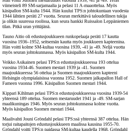
Hän voitti Suomen mestaruudet vuosina 1939, -41 ja -49. Teräs
viimeisteli 89 SM-sarjamaalia ja pelasi 11 A-maaottelua. Myös
käsipallon SM-kulta 1944. Hän kuului TPS:n johtokuntaan vuodesta
1944 lähtien peräti 27 vuotta. Seuran merkittävä taloudellinen tukija
ja olikin suuressa roolissa, kun seura hankki Ruissalon Leppäniemen
tilan. Pitkä uran yrittäjänä.
Tauno Aitio oli edustusjoukkueen runkopelaaja peräti 17 kautta
vuosina 1936–1952, seitsemän kautta myös joukkueen kapteenina.
Hän voitti kolme SM-kultaa vuosina 1939, -41 ja -49. Neljä vuotta
myös seuran johtokunnassa. Myös käsipallon SM-kulta 1944.
Veikko Asikainen pelasi TPS:n edustusjoukkueessa 193 ottelua
vuosina 1934-46. Suomen mestari 1939 ja -41. Suomen
maajoukkueessa 56 ottelua ja Suomen maajoukkueen kapteeni
Helsingin olympialaisissa vuonna 1952. Suomen jalkapallon Hall of
Fameen vuonna 1996. Käsipallon Suomen mestari 1944.
Kippari Kihlman pelasi TPS:n edustusjoukkueessa vuosina 1939-54
yhteensä 189 ottelua. Suomen mestaruudet 1941 ja -49. SM-sarjan
maalikuningas 1946. Myös seuran johtokunnassa kolme vuotta.
Myös käsipallon Suomen mestari 1944.
Maalivahti Jouni Gröndahl pelasi TPS:ssä yhteensä 387 ottelua. Hän
torjui raitapaitojen edustusjoukkueen maalissa kausina 1955-70.
Gröndahl voitti TPS:n paidassa SM-kultaa kaudella 1968. Gröndahl