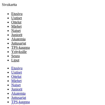
Sivukartta
Etusivu
Uutiset
Ottelut
Miehet
Naiset
Juniorit
Akatemia
Juttusarjat
TPS-kauppa
Yrityksille
Seura
Liput
Etusivu
Uutiset
Ottelut
Miehet
Naiset
Juniorit
Akatemia
Juttusarjat
TPS-kauppa