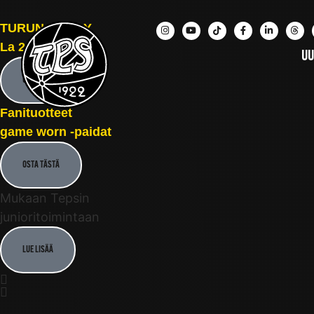
TURUN DERBY
La 22.8. klo 14.00
UU
OSTA LIPUT
Fanituotteet
game worn -paidat
OSTA TÄSTÄ
Mukaan Tepsin
junioritoimintaan
LUE LISÄÄ